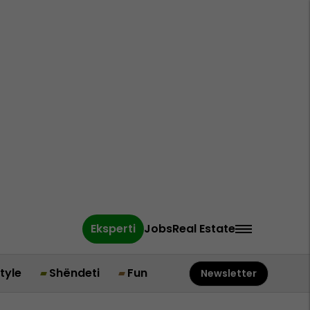
Eksperti
Jobs
Real Estate
style
Shëndeti
Fun
Newsletter