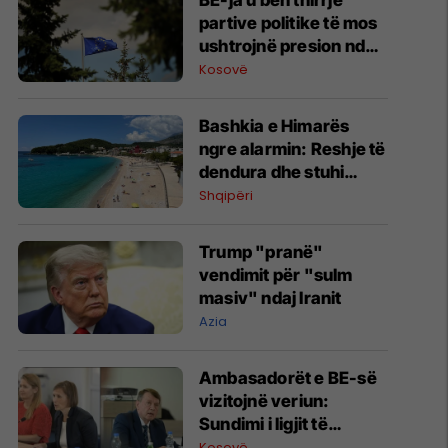
BE-ja u bën thirrje
partive politike të mos
ushtrojnë presion ndaj
Këshillit Gjyqësor të
Kosovë
Kosovës
Bashkia e Himarës
ngre alarmin: Reshje të
dendura dhe stuhi
gjatë së premtes
Shqipëri
Trump "pranë"
vendimit për "sulm
masiv" ndaj Iranit
Azia
Ambasadorët e BE-së
vizitojnë veriun:
Sundimi i ligjit të
zbatohet njësoj në
Kosovë