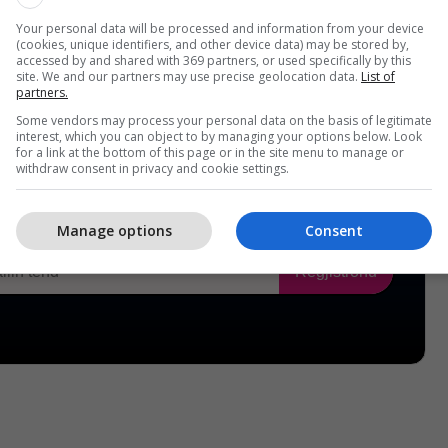
Your personal data will be processed and information from your device
(cookies, unique identifiers, and other device data) may be stored by,
accessed by and shared with 369 partners, or used specifically by this
site. We and our partners may use precise geolocation data.
List of
partners.
Some vendors may process your personal data on the basis of legitimate
interest, which you can object to by managing your options below. Look
for a link at the bottom of this page or in the site menu to manage or
withdraw consent in privacy and cookie settings.
Manage options
Consent