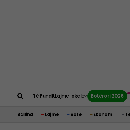
Të Fundit
Lajme lokale
Botërori 2026
Ballina
Lajme
Botë
Ekonomi
T