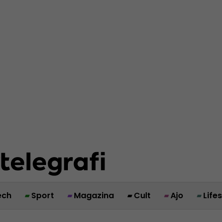
ech
Sport
Magazina
Cult
Ajo
Life