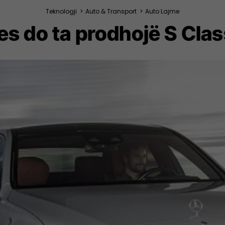
Teknologji
>
Auto & Transport
>
Auto Lajme
s do ta prodhojë S Class