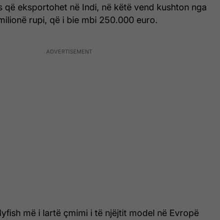
 që eksportohet në Indi, në këtë vend kushton nga
 milionë rupi, që i bie mbi 250.000 euro.
yfish më i lartë çmimi i të njëjtit model në Evropë