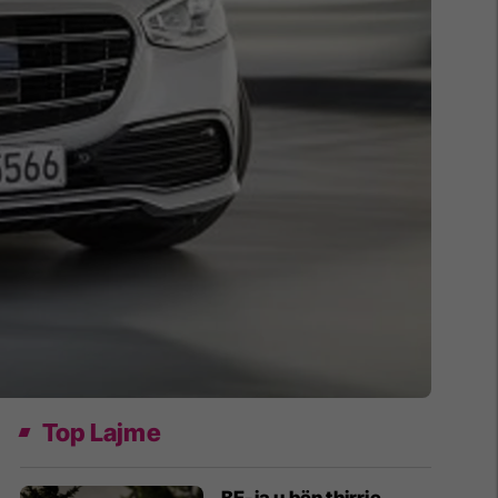
Top Lajme