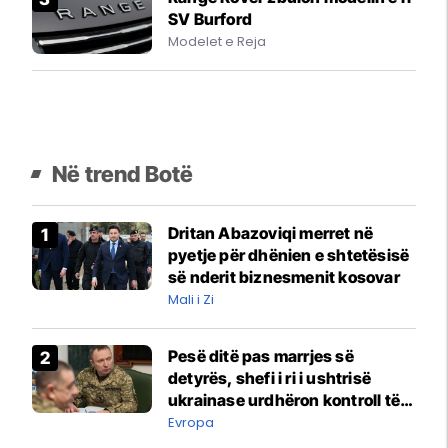
SV Burford
Modelet e Reja
Në trend Botë
Dritan Abazoviqi merret në
pyetje për dhënien e shtetësisë
së nderit biznesmenit kosovar
Mali i Zi
Pesë ditë pas marrjes së
detyrës, shefi i ri i ushtrisë
ukrainase urdhëron kontroll të
madh
Evropa