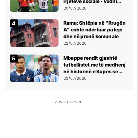
rrjeteve sociale - vodhi
vëmendjen pas finales së
20/07/2026
Kupës së Botës
Rama: Shtëpia në "Rrugën
A" është ndërtuar pa leje
dhe në pronë komunale
22/07/2026
Mbappe rendit gjashtë
futbollistët më të mëdhenj
në historinë e Kupës së
Botës, Messi mbetet i dyti
23/07/2026