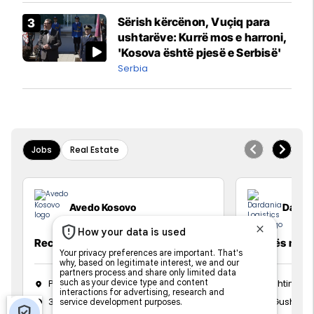
Sërish kërcënon, Vuçiq para
ushtarëve: Kurrë mos e harroni,
'Kosova është pjesë e Serbisë'
Serbia
Jobs
Real Estate
Avedo Kosovo
Dardan
Recepsioniste
Vozitës me K
Prishtinë
Prishtinë
31 Korrik 2026
13 Gusht 20