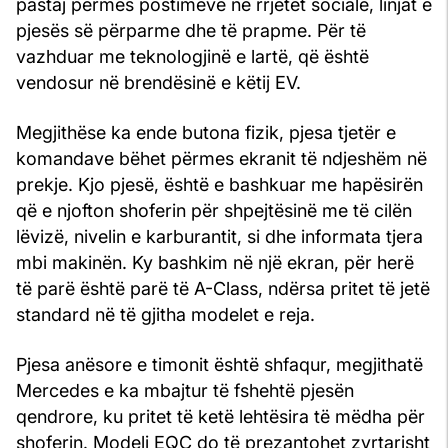
pastaj përmes postimeve në rrjetet sociale, linjat e
pjesës së përparme dhe të prapme. Për të
vazhduar me teknologjinë e lartë, që është
vendosur në brendësinë e këtij EV.
Megjithëse ka ende butona fizik, pjesa tjetër e
komandave bëhet përmes ekranit të ndjeshëm në
prekje. Kjo pjesë, është e bashkuar me hapësirën
që e njofton shoferin për shpejtësinë me të cilën
lëvizë, nivelin e karburantit, si dhe informata tjera
mbi makinën. Ky bashkim në një ekran, për herë
të parë është parë të A-Class, ndërsa pritet të jetë
standard në të gjitha modelet e reja.
Pjesa anësore e timonit është shfaqur, megjithatë
Mercedes e ka mbajtur të fshehtë pjesën
qendrore, ku pritet të ketë lehtësira të mëdha për
shoferin. Modeli EQC do të prezantohet zyrtarisht