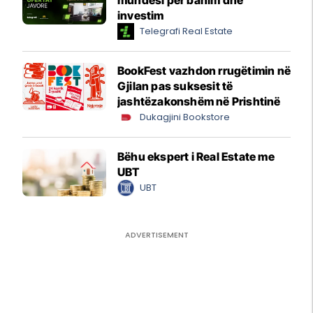
mundësi për banim dhe
investim
Telegrafi Real Estate
BookFest vazhdon rrugëtimin në
Gjilan pas suksesit të
jashtëzakonshëm në Prishtinë
Dukagjini Bookstore
Bëhu ekspert i Real Estate me
UBT
UBT