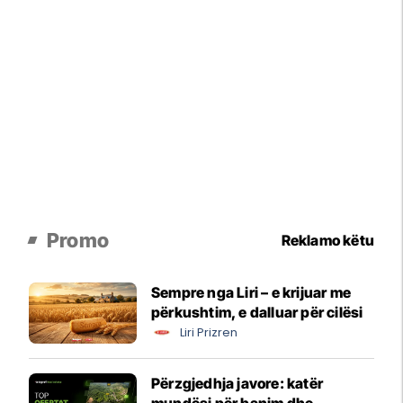
Promo
Reklamo këtu
Sempre nga Liri – e krijuar me
përkushtim, e dalluar për cilësi
Liri Prizren
Përzgjedhja javore: katër