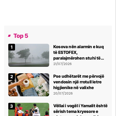
Top 5
Kosova nën alarmin e kuq
të ESTOFEX,
paralajmërohen stuhi të
fuqishme me breshër dhe
21/07/2026
erëra të forta
Pse udhëtarët me përvojë
vendosin një rrotull letre
higjienike në valixhe
20/07/2026
Vëllai i vogël i Yamalit është
sërish tema kryesore e