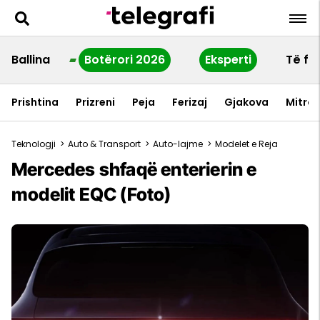
Ballina
Botërori 2026
Eksperti
Të fu
Prishtina
Prizreni
Peja
Ferizaj
Gjakova
Mitrov
Teknologji
>
Auto & Transport
>
Auto-lajme
>
Modelet e Reja
Mercedes shfaqë enterierin e
modelit EQC (Foto)