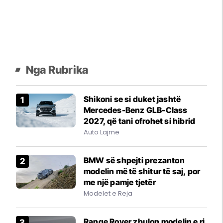
Nga Rubrika
Shikoni se si duket jashtë
Mercedes-Benz GLB-Class
2027, që tani ofrohet si hibrid
Auto Lajme
BMW së shpejti prezanton
modelin më të shitur të saj, por
me një pamje tjetër
Modelet e Reja
Range Rover zbulon modelin e ri