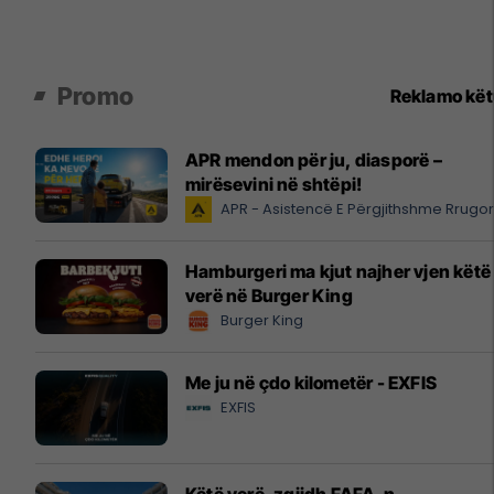
Promo
Reklamo kë
APR mendon për ju, diasporë –
mirësevini në shtëpi!
APR - Asistencë E Përgjithshme Rrugo
Hamburgeri ma kjut najher vjen këtë
verë në Burger King
Burger King
Me ju në çdo kilometër - EXFIS
EXFIS
Këtë verë, zgjidh FAFA-n