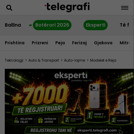
Ballina
Botërori 2026
Eksperti
Të fu
Prishtina
Prizreni
Peja
Ferizaj
Gjakova
Mitrov
Teknologji
>
Auto & Transport
>
Auto-lajme
>
Modelet e Reja