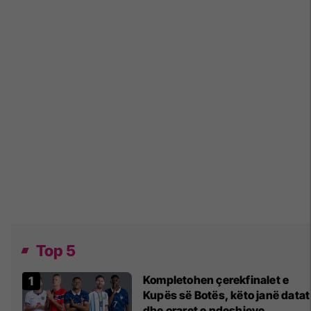
Top 5
Kompletohen çerekfinalet e
Kupës së Botës, këto janë datat
dhe oraret e ndeshjeve