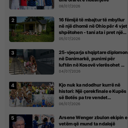
08/07/2026
16 fëmijë të mbajtur të mbyllur
në një dhomë në Ohio për 4 vjet
shpëtohen - tani ata i pret një
sfidë e madhe
05/07/2026
25-vjeçarja shqiptare diplomon
në Danimarkë, punimi për
luftën në Kosovë vlerësohet me
notën më të lartë
04/07/2026
Kjo nuk ka ndodhur kurrë në
histori: Një çerekfinale e Kupës
së Botës pa tre vendet
legjendare të futbollit
06/07/2026
Arsene Wenger zbulon ekipin e
vetëm që mund ta ndalojë