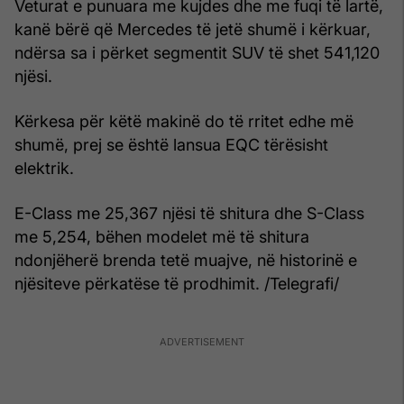
Veturat e punuara me kujdes dhe me fuqi të lartë,
kanë bërë që Mercedes të jetë shumë i kërkuar,
ndërsa sa i përket segmentit SUV të shet 541,120
njësi.
Kërkesa për këtë makinë do të rritet edhe më
shumë, prej se është lansua EQC tërësisht
elektrik.
E-Class me 25,367 njësi të shitura dhe S-Class
me 5,254, bëhen modelet më të shitura
ndonjëherë brenda tetë muajve, në historinë e
njësiteve përkatëse të prodhimit. /Telegrafi/