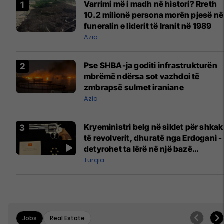
Varrimi më i madh në histori? Rreth
10.2 milionë persona morën pjesë në
funeralin e liderit të Iranit në 1989
Azia
Pse SHBA-ja goditi infrastrukturën
mbrëmë ndërsa sot vazhdoi të
zmbrapsë sulmet iraniane
Azia
Kryeministri belg në siklet për shkak
të revolverit, dhuratë nga Erdogani -
detyrohet ta lërë në një bazë
ushtarake
Turqia
Jobs
Real Estate