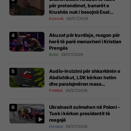
për pretendimet, banorët e
Krushës nuk i besojnë Esat
Shalës
Kosovë
28/07/2026
Akuzat për kurdisje, reagon për
herë të parë menaxheri i Kristian
Prengës
Boks
28/07/2026
Audio-incizimi për shkarkimin e
Abdixhikut, LDK kërkon hetim
dhe paralajmëron masa
disiplinore
Politikë
29/07/2026
Ukrainasit sulmohen në Poloni -
Tusk i kërkon presidentit të
reagojë
Evropa
28/07/2026