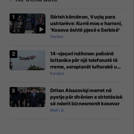
Sërish kërcënon, Vuçiq para
ushtarëve: Kurrë mos e harroni,
'Kosova është pjesë e Serbisë'
Serbia
14-vjeçari ndihmon policinë
britanike për një telefonatë të
rreme, aeroplanët luftarakë u
ngritën në ajër për të
Evropa
interceptuar fluturaken e Qatar
Airways që po shkonte drejt
Dritan Abazoviqi merret në
Mançesterit
pyetje për dhënien e shtetësisë
së nderit biznesmenit kosovar
Mali i Zi