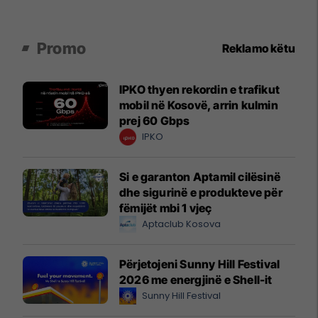
Promo
Reklamo këtu
IPKO thyen rekordin e trafikut
mobil në Kosovë, arrin kulmin
prej 60 Gbps
IPKO
Si e garanton Aptamil cilësinë
dhe sigurinë e produkteve për
fëmijët mbi 1 vjeç
Aptaclub Kosova
Përjetojeni Sunny Hill Festival
2026 me energjinë e Shell-it
Sunny Hill Festival