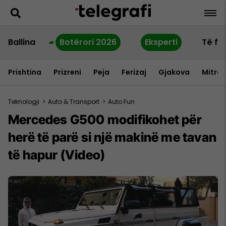
Ballina
Botërori 2026
Eksperti
Të fu
Prishtina
Prizreni
Peja
Ferizaj
Gjakova
Mitrov
Teknologji
>
Auto & Transport
>
Auto Fun
Mercedes G500 modifikohet për
herë të parë si një makinë me tavan
të hapur (Video)