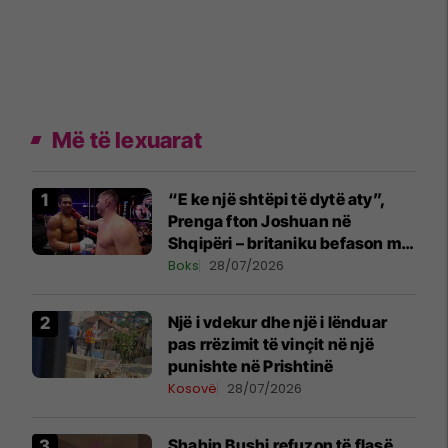
Më të lexuarat
“E ke një shtëpi të dytë aty”,
Prenga fton Joshuan në
Shqipëri – britaniku befason me
komentin
Boks
28/07/2026
Një i vdekur dhe një i lënduar
pas rrëzimit të vinçit në një
punishte në Prishtinë
Kosovë
28/07/2026
Shahin Bushi refuzon të flasë