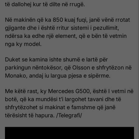
të dallohej kur të dilte në rrugë.
Në makinën që ka 850 kuaj fuqi, janë vënë rrotat
gjigante dhe i është rritur sistemi i pezullimit,
ndërsa ka edhe një element, që e bën të vetmin
nga ky model.
Duket se kamina ishte shumë e lartë për
parkingun nëntokësor, që Olsson e shfrytëzon në
Monako, andaj iu largua pjesa e sipërme.
Me këtë rast, ky Mercedes G500, është I vetmi në
botë, që ka mundësi t’i largohet tavani dhe të
shfrytëzohet si makinat e famshme që janë
tërësisht të hapura. /Telegrafi/