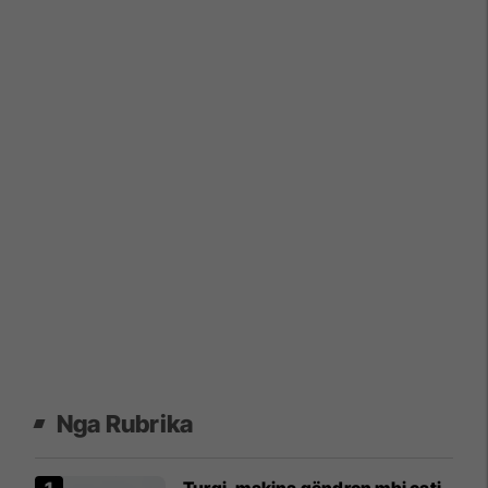
Nga Rubrika
Turqi, makina qëndron mbi çati