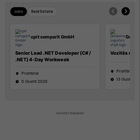
Jobs
Real Estate
cpit comparit GmbH
Dardan
Senior Lead .NET Developer (C# /
Vozitës me K
.NET) 4-Day Workweek
Prishtinë
Prishtinë
13 Gusht 20
5 Gusht 2026