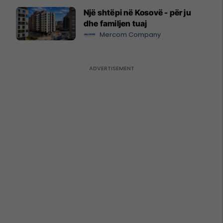
Një shtëpi në Kosovë - për ju
dhe familjen tuaj
Mercom Company