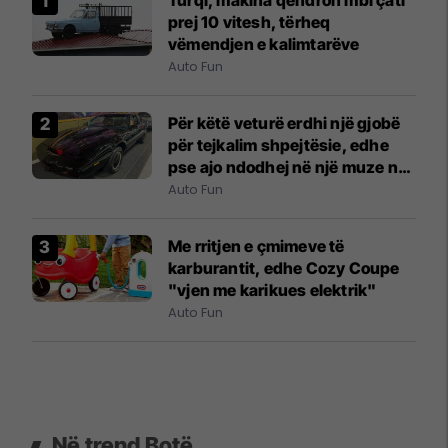
prej 10 vitesh, tërheq
vëmendjen e kalimtarëve
Auto Fun
Për këtë veturë erdhi një gjobë
për tejkalim shpejtësie, edhe
pse ajo ndodhej në një muze në
New York City
Auto Fun
Me rritjen e çmimeve të
karburantit, edhe Cozy Coupe
"vjen me karikues elektrik"
Auto Fun
Në trend Botë