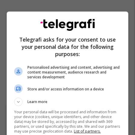
Telegrafi asks for your consent to use
your personal data for the following
purposes:
Personalised advertising and content, advertising and
content measurement, audience research and
services development
Store and/or access information on a device
Learn more
Your personal data will be processed and information from
Top 5
your device (cookies, unique identifiers, and other device
data) may be stored by, accessed by and shared with 369
partners, or used specifically by this site. We and our partners
Rama: Shtëpia në "Rrugën
may use precise geolocation data.
List of partners.