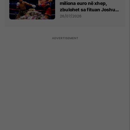
miliona euro në xhep,
zbulohet sa fituan Joshua
e Prenga
26/07/2026