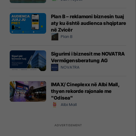
Plan B – reklamoni biznesin tuaj
aty ku është audienca shqiptare
në Zvicër
Plan B
Sigurimi i biznesit me NOVATRA
Vermögensberatung AG
NOVATRA
IMAX/ Cineplexx në Albi Mall,
thyen rekorde rajonale me
"Odisea"
Albi Mall