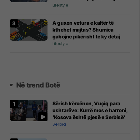
arsye të veçantë
Lifestyle
A guxon vetura e kaltër të
kthehet majtas? Shumica
gabojnë pikërisht te ky detaj
Lifestyle
Në trend Botë
Sërish kërcënon, Vuçiq para
ushtarëve: Kurrë mos e harroni,
'Kosova është pjesë e Serbisë'
Serbia