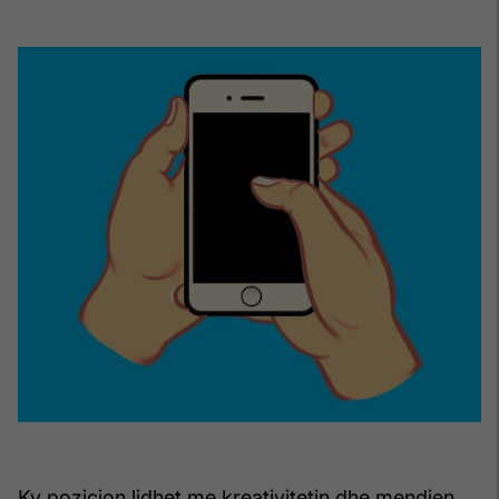
Ky pozicion lidhet me kreativitetin dhe mendjen