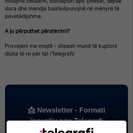
mbajmë celularin, stilolapsin apo çelësat, sepse
dora dhe mendja bashkëpunojnë në mënyrë të
pavetëdijshme.
A ju përputhet përshkrimi?
Provojeni me miqtë - shpesh mund të kuptoni
diçka të re për ta! /Telegrafi/