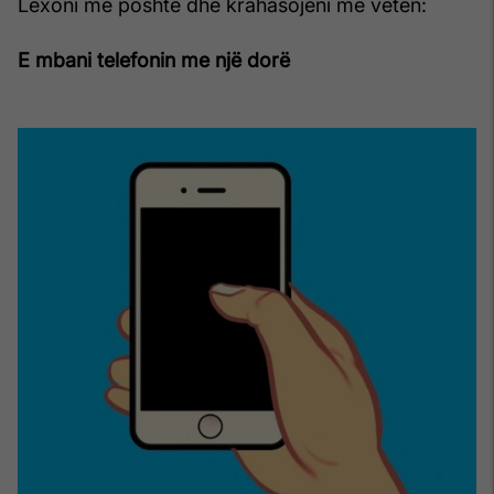
Lexoni më poshtë dhe krahasojeni me veten:
E mbani telefonin me një dorë