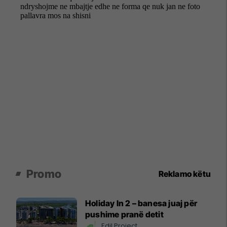
Promo
Reklamo këtu
Holiday In 2 – banesa juaj për
pushime pranë detit
Edil Project