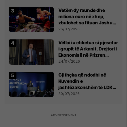
Vetëm dy raunde dhe
miliona euro në xhep,
zbulohet sa fituan Joshua
e Prenga
26/07/2026
Vëllai iu etiketua si pjesëtar
i grupit të Arkanit, Drejtori i
Ekonomisë në Prizren
mohon pretendimet
24/07/2026
Gjithçka që ndodhi në
Kuvendin e
jashtëzakonshëm të LDK-
së
30/07/2026