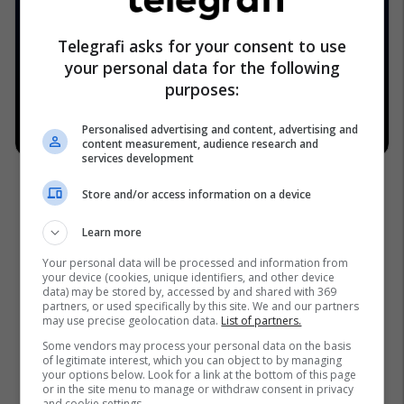
Telegrafi asks for your consent to use
your personal data for the following
purposes:
Personalised advertising and content, advertising and
content measurement, audience research and
services development
Store and/or access information on a device
Learn more
Your personal data will be processed and information from
your device (cookies, unique identifiers, and other device
data) may be stored by, accessed by and shared with 369
partners, or used specifically by this site. We and our partners
may use precise geolocation data.
List of partners.
Some vendors may process your personal data on the basis
of legitimate interest, which you can object to by managing
your options below. Look for a link at the bottom of this page
or in the site menu to manage or withdraw consent in privacy
and cookie settings.