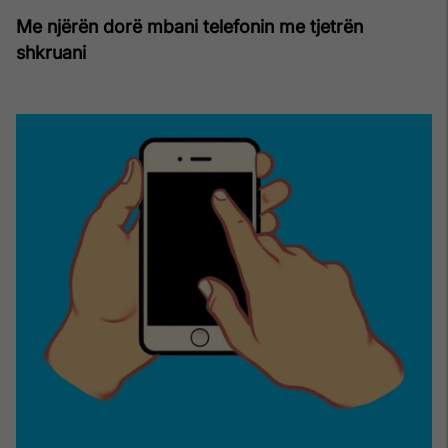
Me njërën dorë mbani telefonin me tjetrën
shkruani