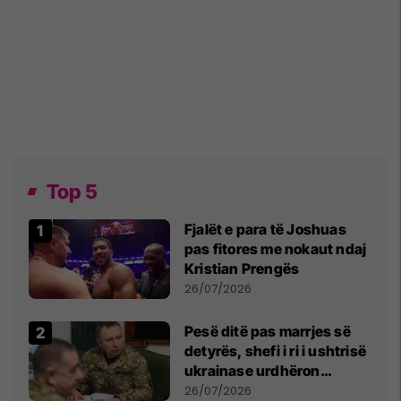
Top 5
Fjalët e para të Joshuas
pas fitores me nokaut ndaj
Kristian Prengës
26/07/2026
Pesë ditë pas marrjes së
detyrës, shefi i ri i ushtrisë
ukrainase urdhëron
kontroll të madh
26/07/2026