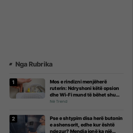
Nga Rubrika
Mos e rindizni menjëherë
ruterin: Ndryshoni këtë opsion
dhe Wi-Fi mund të bëhet shumë
më i qëndrueshëm
Në Trend
Pse e shtypim disa herë butonin
e ashensorit, edhe kur është
ndezur? Mendja jonë ka një