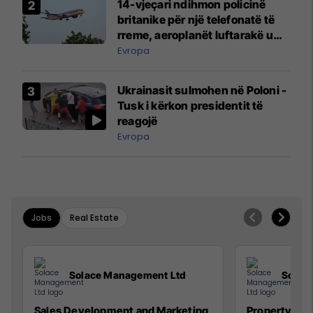
14-vjeçari ndihmon policinë
britanike për një telefonatë të
rreme, aeroplanët luftarakë u
ngritën në ajër për të
Evropa
interceptuar fluturaken e Qatar
Airways që po shkonte drejt
Ukrainasit sulmohen në Poloni -
Mançesterit
Tusk i kërkon presidentit të
reagojë
Evropa
Jobs
Real Estate
Solace Management Ltd
Solac
Sales Development and Marketing
Property Ma