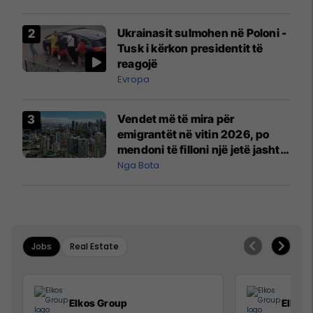
interceptuar fluturaken e Qatar
Airways që po shkonte drejt
Ukrainasit sulmohen në Poloni -
Mançesterit
Tusk i kërkon presidentit të
reagojë
Evropa
Vendet më të mira për
emigrantët në vitin 2026, po
mendoni të filloni një jetë jashtë
vendit?
Nga Bota
Jobs
Real Estate
Elkos Group
Elkos