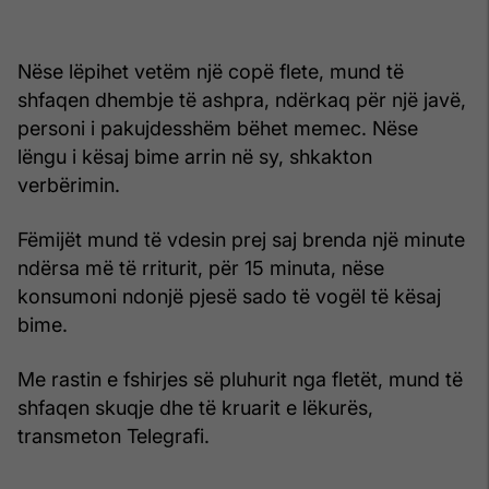
Nëse lëpihet vetëm një copë flete, mund të
shfaqen dhembje të ashpra, ndërkaq për një javë,
personi i pakujdesshëm bëhet memec. Nëse
lëngu i kësaj bime arrin në sy, shkakton
verbërimin.
Fëmijët mund të vdesin prej saj brenda një minute
ndërsa më të rriturit, për 15 minuta, nëse
konsumoni ndonjë pjesë sado të vogël të kësaj
bime.
Me rastin e fshirjes së pluhurit nga fletët, mund të
shfaqen skuqje dhe të kruarit e lëkurës,
transmeton Telegrafi.