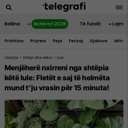
Ballina
Botërori 2026
Të fundit
Lajme
Prishtina
Prizreni
Peja
Ferizaj
Gjakova
Mitrov
Lifestyle
>
Shtëpi dhe dekor
>
Lule
Menjëherë nxirreni nga shtëpia
këtë lule: Fletët e saj të helmëta
mund t’ju vrasin për 15 minuta!