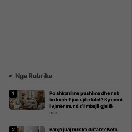
Nga Rubrika
Po shkoni me pushime dhe nuk
ka kush t’jua ujitë lulet? Ky send
i vjetër mund t’i mbajë gjallë
Lule
Banja juaj nuk ka dritare? Këto