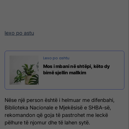
lexo po astu
Mos i mbani në shtëpi, këto dy
bimë sjellin mallkim
Nëse një person është i helmuar me difenbahi,
Biblioteka Nacionale e Mjekësisë e SHBA-së,
rekomandon që goja të pastrohet me leckë
pëlhure të njomur dhe të lahen sytë.