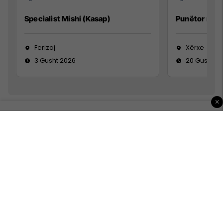
Specialist Mishi (Kasap)
Punëtor në 
Ferizaj
Xërxe
3 Gusht 2026
20 Gusht 2
×