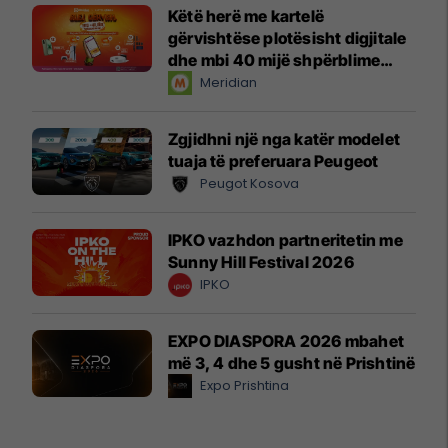
Këtë herë me kartelë
gërvishtëse plotësisht digjitale
dhe mbi 40 mijë shpërblime
instant!
Meridian
Zgjidhni një nga katër modelet
tuaja të preferuara Peugeot
Peugot Kosova
IPKO vazhdon partneritetin me
Sunny Hill Festival 2026
IPKO
EXPO DIASPORA 2026 mbahet
më 3, 4 dhe 5 gusht në Prishtinë
Expo Prishtina