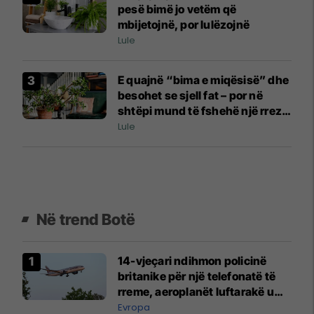
pesë bimë jo vetëm që
mbijetojnë, por lulëzojnë
Lule
E quajnë “bima e miqësisë” dhe
besohet se sjell fat – por në
shtëpi mund të fshehë një rrezik
serioz
Lule
Në trend Botë
14-vjeçari ndihmon policinë
britanike për një telefonatë të
rreme, aeroplanët luftarakë u
ngritën në ajër për të
Evropa