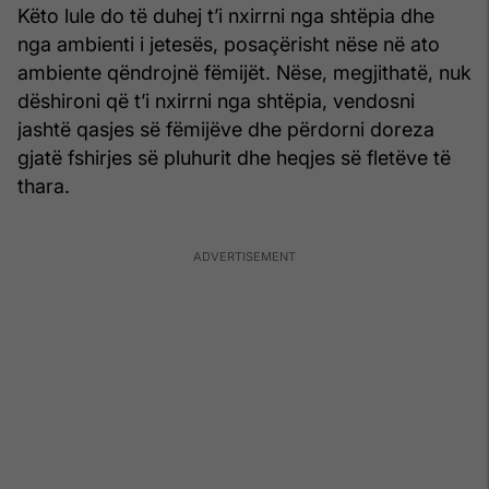
Këto lule do të duhej t’i nxirrni nga shtëpia dhe
nga ambienti i jetesës, posaçërisht nëse në ato
ambiente qëndrojnë fëmijët. Nëse, megjithatë, nuk
dëshironi që t’i nxirrni nga shtëpia, vendosni
jashtë qasjes së fëmijëve dhe përdorni doreza
gjatë fshirjes së pluhurit dhe heqjes së fletëve të
thara.