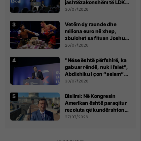
jashtëzakonshëm të LDK-
së
30/07/2026
Vetëm dy raunde dhe
miliona euro në xhep,
zbulohet sa fituan Joshua
e Prenga
26/07/2026
"Nëse është përfshirë, ka
gabuar rëndë, nuk i falet",
Abdixhiku i çon “selam”
Përparim Ramës
30/07/2026
Bislimi: Në Kongresin
Amerikan është paraqitur
rezoluta që kundërshton
mbajtjen e Asamblesë
27/07/2026
Parlamentare të OSBE-së
në Beograd