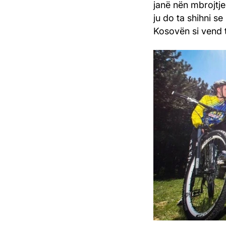
janë nën mbrojtje
ju do ta shihni s
Kosovën si vend t