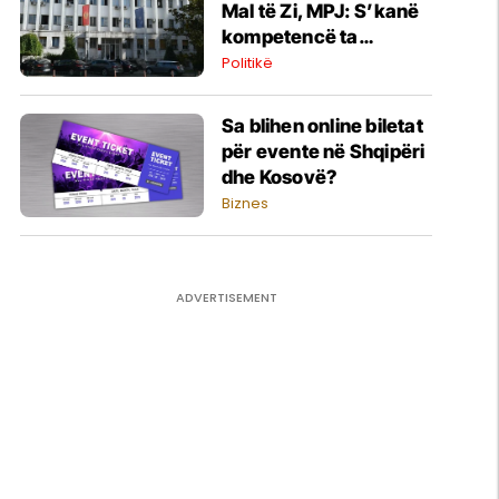
Mal të Zi, MPJ: S’kanë
kompetencë ta
ç’njohin Kosovën
Politikë
Sa blihen online biletat
për evente në Shqipëri
dhe Kosovë?
Biznes