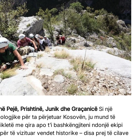
 në Pejë, Prishtinë, Junik dhe Graçanicë
Si një
ologjike për ta përjetuar Kosovën, ju mund të
ikletë me qira apo t’i bashkëngjiteni ndonjë ekipi
ër të vizituar vendet historike – disa prej të cilave