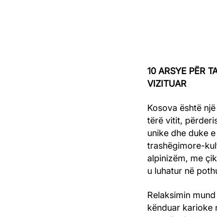
10 ARSYE PËR 
VIZITUAR
Kosova është një 
tërë vitit, përde
unike dhe duke e 
trashëgimore-kul
alpinizëm, me çik
u luhatur në poth
Relaksimin mund 
kënduar karioke 