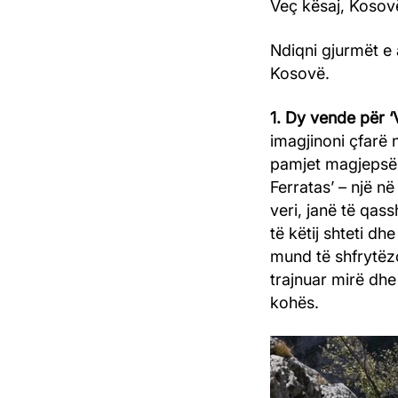
Veç kësaj, Kosovën
Ndiqni gjurmët e 
Kosovë.
1. Dy vende për ‘
imagjinoni çfarë 
pamjet magjepsëse.
Ferratas’ – një në
veri, janë të qas
të këtij shteti dh
mund të shfrytëzoh
trajnuar mirë dhe
kohës.