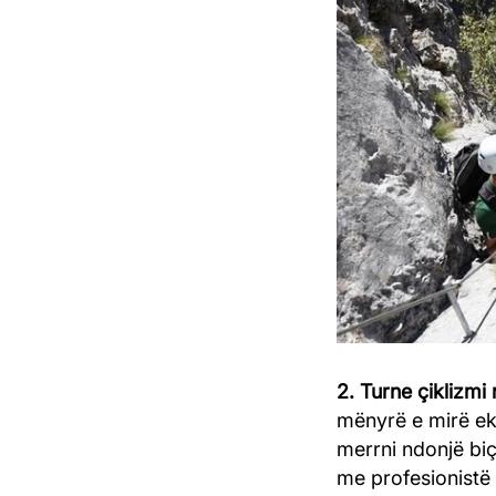
2. Turne çiklizmi
mënyrë e mirë ek
merrni ndonjë biç
me profesionistë p