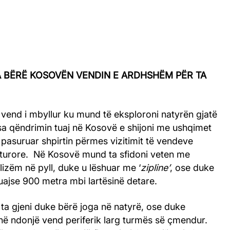
TA BËRË KOSOVËN VENDIN E ARDHSHËM PËR TA
vend i mbyllur ku mund të eksploroni natyrën gjatë
risa qëndrimin tuaj në Kosovë e shijoni me ushqimet
pasuruar shpirtin përmes vizitimit të vendeve
turore. Në Kosovë mund ta sfidoni veten me
lizëm në pyll, duke u lëshuar me ‘
zipline’
, ose duke
uajse 900 metra mbi lartësinë detare.
ta gjeni duke bërë joga në natyrë, ose duke
në ndonjë vend periferik larg turmës së çmendur.