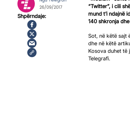
Nga
Telegrafi
“Twitter”, i cili 
26/09/2017
mund t’i ndajnë id
140 shkronja dhe
Sot, në këtë sajt 
dhe në këtë artiku
Kosova duhet të je
Telegrafi.