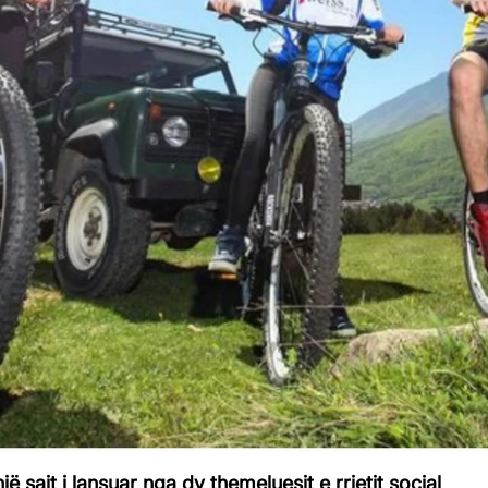
 sajt i lansuar nga dy themeluesit e rrjetit social