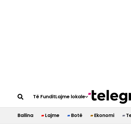
Të Fundit
Lajme lokale
Ballina
Lajme
Botë
Ekonomi
T