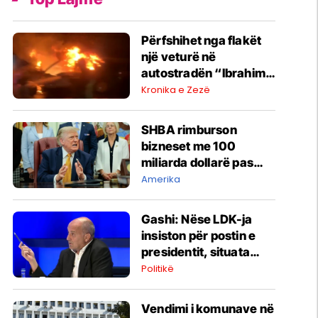
Përfshihet nga flakët
një veturë në
autostradën “Ibrahim
Rugova”
Kronika e Zezë
SHBA rimburson
bizneset me 100
miliarda dollarë pas
anulimit të tarifave të
Amerika
Trumpit
Gashi: Nëse LDK-ja
insiston për postin e
presidentit, situata
komplikohet - pres që
Politikë
të ketë lëshim
Vendimi i komunave në