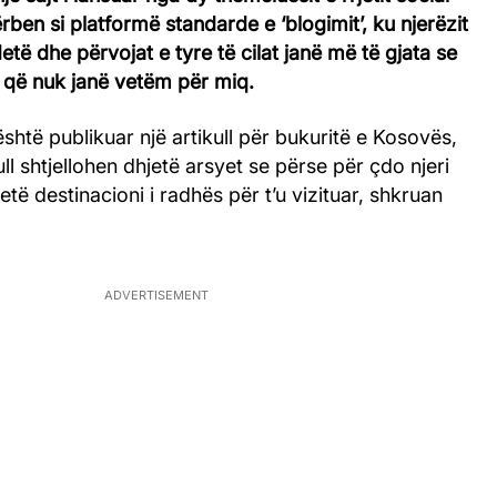
shërben si platformë standarde e ‘blogimit’, ku njerëzit
etë dhe përvojat e tyre të cilat janë më të gjata se
 që nuk janë vetëm për miq.
është publikuar një artikull për bukuritë e Kosovës,
ll shtjellohen dhjetë arsyet se përse për çdo njeri
të destinacioni i radhës për t’u vizituar, shkruan