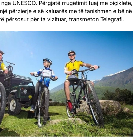
 nga UNESCO. Përgjatë rrugëtimit tuaj me biçikletë,
e një përzierje e së kaluarës me të tanishmen e bëjnë
ë përsosur për ta vizituar, transmeton Telegrafi.