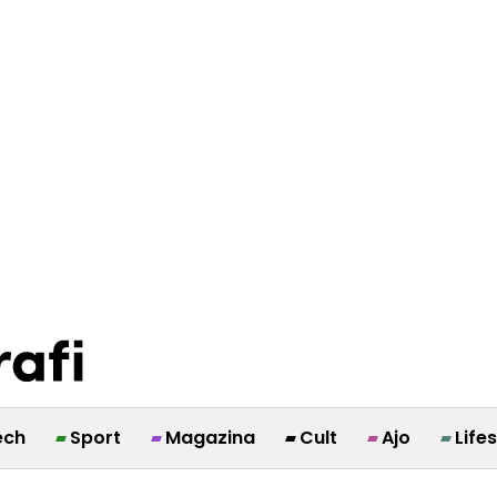
ech
Sport
Magazina
Cult
Ajo
Life