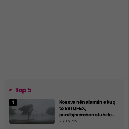
Top 5
Kosova nën alarmin e kuq
të ESTOFEX,
paralajmërohen stuhi të
fuqishme me breshër dhe
21/07/2026
erëra të forta