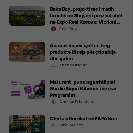
Baks Bay, projekti me i madh
turistik në Shqipëri prezantohet
ne Expo Real Kosova: Vizitoni
shtandin dhe zbuloni
Baks Bay
mundësitë e investimit
Ananas Impex sjell në treg
produkte të reja për çdo shije
dhe gatim
Ananas Impex
Maturant, puno nga shtëpia!
Studio Siguri Kibernetike ose
Programim
Cacttus Education
Oferta e Korrikut në FAFA Sun
Fafa Resorts