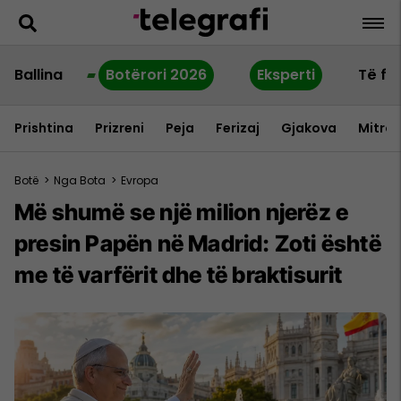
Ballina
Botërori 2026
Eksperti
Të fu
Prishtina
Prizreni
Peja
Ferizaj
Gjakova
Mitrov
Botë
>
Nga Bota
>
Evropa
Më shumë se një milion njerëz e
presin Papën në Madrid: Zoti është
me të varfërit dhe të braktisurit