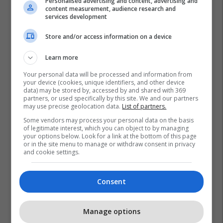
Personalised advertising and content, advertising and
content measurement, audience research and
services development
Store and/or access information on a device
Learn more
Your personal data will be processed and information from
your device (cookies, unique identifiers, and other device
data) may be stored by, accessed by and shared with 369
Madridi
Papa Leo
Italia
partners, or used specifically by this site. We and our partners
may use precise geolocation data.
List of partners.
Some vendors may process your personal data on the basis
of legitimate interest, which you can object to by managing
your options below. Look for a link at the bottom of this page
or in the site menu to manage or withdraw consent in privacy
and cookie settings.
Consent
Manage options