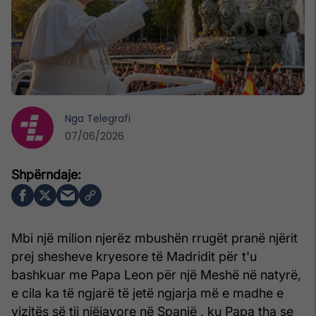
Nga
Telegrafi
07/06/2026
Mbi një milion njerëz mbushën rrugët pranë njërit
prej shesheve kryesore të Madridit për t'u
bashkuar me Papa Leon për një Meshë në natyrë,
e cila ka të ngjarë të jetë ngjarja më e madhe e
vizitës së tij njëjavore në Spanjë , ku Papa tha se