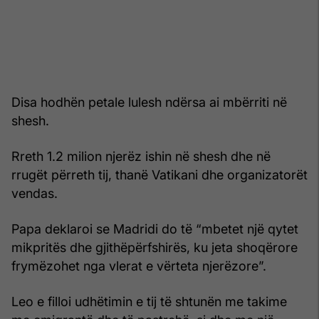
Disa hodhën petale lulesh ndërsa ai mbërriti në
shesh.
Rreth 1.2 milion njerëz ishin në shesh dhe në
rrugët përreth tij, thanë Vatikani dhe organizatorët
vendas.
Papa deklaroi se Madridi do të “mbetet një qytet
mikpritës dhe gjithëpërfshirës, ku jeta shoqërore
frymëzohet nga vlerat e vërteta njerëzore”.
Leo e filloi udhëtimin e tij të shtunën me takime