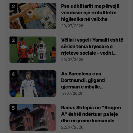
Pse udhëtarët me përvojë
vendosin një rrotull letre
higjienike në valixhe
20/07/2026
Vëllai i vogël i Yamalit është
sërish tema kryesore e
rrjeteve sociale - vodhi
vëmendjen pas finales së
20/07/2026
Kupës së Botës
As Barcelona e as
Dortmundi, gjiganti
gjerman e mbyllë
marrëveshjen për Fisnik
19/07/2026
Asllanin
Rama: Shtëpia në "Rrugën
A" është ndërtuar pa leje
dhe në pronë komunale
22/07/2026