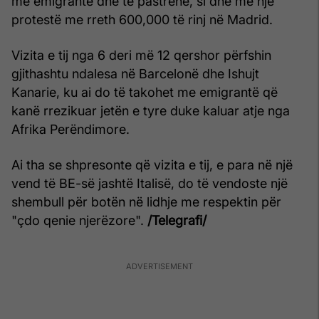
me emigrantë dhe të pastrehë, si dhe me një
protestë me rreth 600,000 të rinj në Madrid.
Vizita e tij nga 6 deri më 12 qershor përfshin
gjithashtu ndalesa në Barcelonë dhe Ishujt
Kanarie, ku ai do të takohet me emigrantë që
kanë rrezikuar jetën e tyre duke kaluar atje nga
Afrika Perëndimore.
Ai tha se shpresonte që vizita e tij, e para në një
vend të BE-së jashtë Italisë, do të vendoste një
shembull për botën në lidhje me respektin për
"çdo qenie njerëzore".
/Telegrafi/