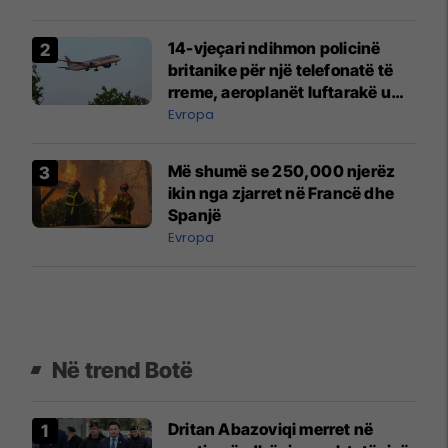
14-vjeçari ndihmon policinë
britanike për një telefonatë të
rreme, aeroplanët luftarakë u
ngritën në ajër për të
Evropa
interceptuar fluturaken e Qatar
Airways që po shkonte drejt
Më shumë se 250,000 njerëz
Mançesterit
ikin nga zjarret në Francë dhe
Spanjë
Evropa
Në trend Botë
Dritan Abazoviqi merret në