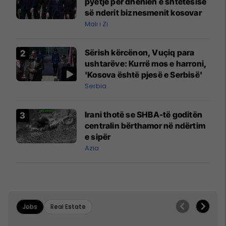
pyetje për dhënien e shtetësisë
së nderit biznesmenit kosovar
Mali i Zi
Sërish kërcënon, Vuçiq para
ushtarëve: Kurrë mos e harroni,
'Kosova është pjesë e Serbisë'
Serbia
Irani thotë se SHBA-të goditën
centralin bërthamor në ndërtim
e sipër
Azia
Jobs
Real Estate