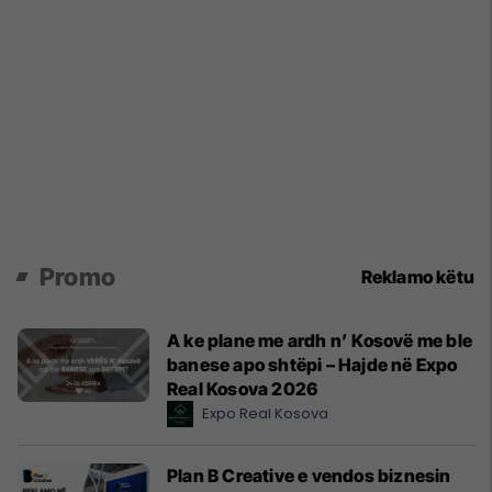
Promo
Reklamo këtu
A ke plane me ardh n’ Kosovë me ble
banese apo shtëpi – Hajde në Expo
Real Kosova 2026
Expo Real Kosova
Plan B Creative e vendos biznesin