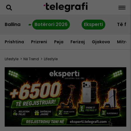
Ballina
Botërori 2026
Eksperti
Të fu
Prishtina
Prizreni
Peja
Ferizaj
Gjakova
Mitrov
Lifestyle
>
Në Trend
>
Lifestyle