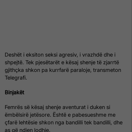
Deshët i eksiton seksi agresiv, i vrazhdë dhe i
shpejtë. Tek pjesëtarët e kësaj shenje të zjarrtë
gjithçka shkon pa kurrfarë paraloje, transmeton
Telegrafi.
Binjakët
Femrës së kësaj shenje aventurat i duken si
ëmbëlsirë jetësore. Është e pabesueshme me
çfarë lehtësie shkon nga bandilli tek bandilli, dhe
as që ndien lodhje.