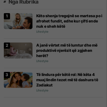
Nga Rubrika
Këto shenja tregojnë se martesa po i
afrohet fundit, edhe kur çifti ende
nuk e sheh këtë
Lifestyle
A janë vërtet më të lumtur dhe më
produktivë njerëzit që zgjohen
herët?
Lifestyle
Të lindura për këtë rol: Në këta 4
muaj lindin tezet më të dashura të
Zodiakut
Lifestyle