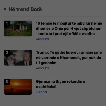
Në trend Botë
16 fëmijë të mbajtur të mbyllur në një
dhomë në Ohio për 4 vjet shpëtohen
- tani ata i pret një sfidë e madhe
Amerika
Trump: Të gjithë liderët iranianë janë
në varrimin e Khameneit, por nuk do
t’i godasim
Amerika
Gjermania thyen rekordin e
nxehtësisë
Evropa