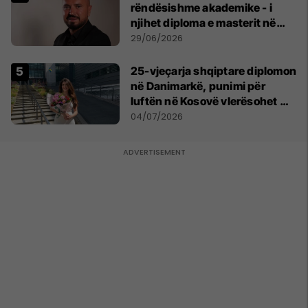
rëndësishme akademike - i
njihet diploma e masterit në
Psikologji në Zvicër
29/06/2026
25-vjeçarja shqiptare diplomon
në Danimarkë, punimi për
luftën në Kosovë vlerësohet me
notën më të lartë
04/07/2026