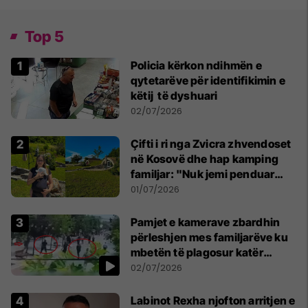
Top 5
Policia kërkon ndihmën e
qytetarëve për identifikimin e
këtij të dyshuari
02/07/2026
Çifti i ri nga Zvicra zhvendoset
në Kosovë dhe hap kamping
familjar: "Nuk jemi penduar
asnjë ditë"
01/07/2026
Pamjet e kamerave zbardhin
përleshjen mes familjarëve ku
mbetën të plagosur katër
persona
02/07/2026
Labinot Rexha njofton arritjen e