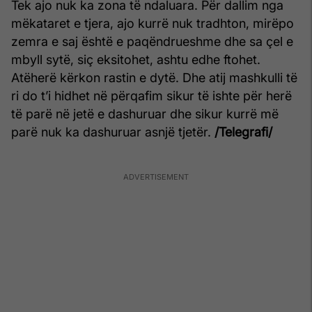
Tek ajo nuk ka zona të ndaluara. Për dallim nga
mëkataret e tjera, ajo kurrë nuk tradhton, mirëpo
zemra e saj është e paqëndrueshme dhe sa çel e
mbyll sytë, siç eksitohet, ashtu edhe ftohet.
Atëherë kërkon rastin e dytë. Dhe atij mashkulli të
ri do t’i hidhet në përqafim sikur të ishte për herë
të parë në jetë e dashuruar dhe sikur kurrë më
parë nuk ka dashuruar asnjë tjetër.
/Telegrafi/