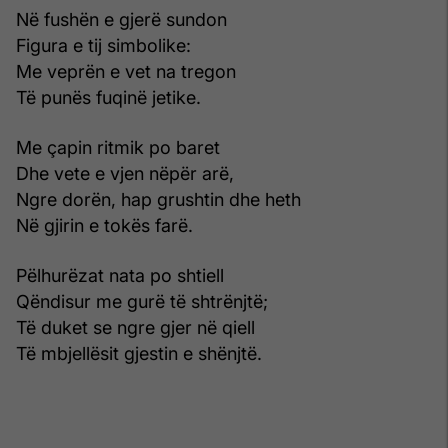
Në fushën e gjerë sundon
Figura e tij simbolike:
Me veprën e vet na tregon
Të punës fuqinë jetike.
Me çapin ritmik po baret
Dhe vete e vjen nëpër arë,
Ngre dorën, hap grushtin dhe heth
Në gjirin e tokës farë.
Pëlhurëzat nata po shtiell
Qëndisur me gurë të shtrënjtë;
Të duket se ngre gjer në qiell
Të mbjellësit gjestin e shënjtë.