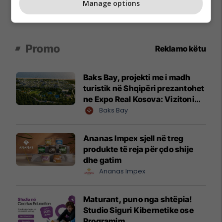
Manage options
Promo
Reklamo këtu
Baks Bay, projekti me i madh
turistik në Shqipëri prezantohet
ne Expo Real Kosova: Vizitoni
shtandin dhe zbuloni
Baks Bay
mundësitë e investimit
Ananas Impex sjell në treg
produkte të reja për çdo shije
dhe gatim
Ananas Impex
Maturant, puno nga shtëpia!
Studio Siguri Kibernetike ose
Programim