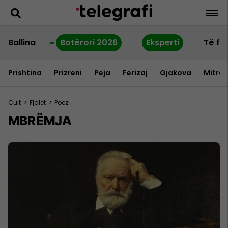
Ballina
Botërori 2026
Eksperti
Të fu
Prishtina
Prizreni
Peja
Ferizaj
Gjakova
Mitrov
Cult
>
Fjalet
>
Poezi
MBRËMJA