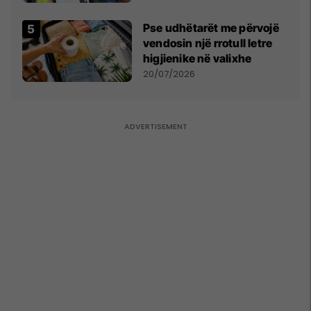
Asllanin
Pse udhëtarët me përvojë
vendosin një rrotull letre
higjienike në valixhe
20/07/2026