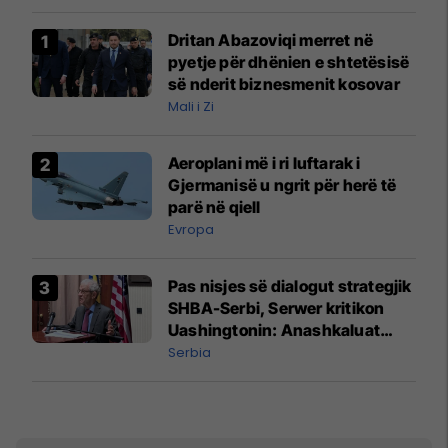
Dritan Abazoviqi merret në
pyetje për dhënien e shtetësisë
së nderit biznesmenit kosovar
Mali i Zi
Aeroplani më i ri luftarak i
Gjermanisë u ngrit për herë të
parë në qiell
Evropa
Pas nisjes së dialogut strategjik
SHBA-Serbi, Serwer kritikon
Uashingtonin: Anashkaluat
Banjskën, sulmin ndaj KFOR-it
Serbia
dhe rrëmbimin e Policëve të
Kosovës