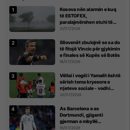
Kosova nën alarmin e kuq
të ESTOFEX,
paralajmërohen stuhi të
fuqishme me breshër dhe
21/07/2026
erëra të forta
Sllovenët zbulojnë se sa do
të fitojë Vincic për gjykimin
e finales së Kupës së Botës
18/07/2026
Vëllai i vogël i Yamalit është
sërish tema kryesore e
rrjeteve sociale - vodhi
vëmendjen pas finales së
20/07/2026
Kupës së Botës
As Barcelona e as
Dortmundi, gjiganti
gjerman e mbyllë
marrëveshjen për Fisnik
19/07/2026