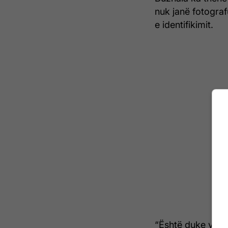
nuk janë fotogra
e identifikimit.
“Është duke vazhd