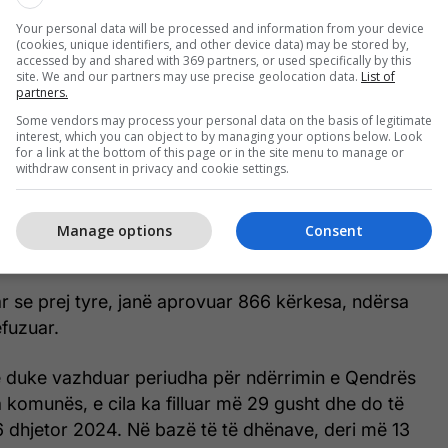
 cila ka filluar më 29 gusht dhe do të përfundojë
Your personal data will be processed and information from your device
24. Në bazë të të dhënave, deri më 13 tetor 2024,
(cookies, unique identifiers, and other device data) may be stored by,
accessed by and shared with 369 partners, or used specifically by this
ërmes platformës elektronike të KQZ-së janë
site. We and our partners may use precise geolocation data.
List of
partners.
kesa për regjistrim, prej të cilave janë aprovuar
Some vendors may process your personal data on the basis of legitimate
 të tjera janë refuzuar. Në shumicën e rasteve të
interest, which you can object to by managing your options below. Look
esit nuk janë fotografuar duke mbajtur njëkohësisht
for a link at the bottom of this page or in the site menu to manage or
withdraw consent in privacy and cookie settings.
n e identifikimit”, ka thënë Buzhala.
rimin e Qendrës së Votimit brenda komunës, deri
Manage options
Consent
nuar 892 kërkesa për ndërrim të qendrës.
r se prej tyre, janë aprovuar 866 kërkesa, ndërsa
efuzuar.
të duke vazhduar periudha për ndërrimin e Qendrës
 komunës, e cila ka filluar më 29 gusht dhe do të
 dhjetor 2024. Në bazë të të dhënave, deri më 13