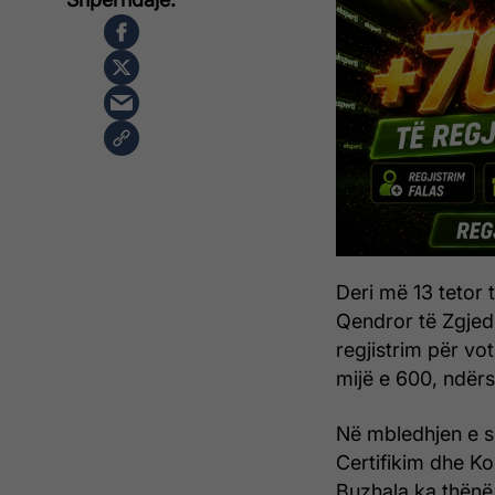
Deri më 13 tetor t
Qendror të Zgjed
regjistrim për vo
mijë e 600, ndërs
Në mbledhjen e so
Certifikim dhe Kon
Buzhala ka thënë 