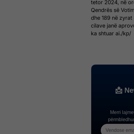
tetor 2024, në or
Qendrës së Votim
dhe 189 në zyrat
cilave janë aprov
ka shtuar ai./kp/