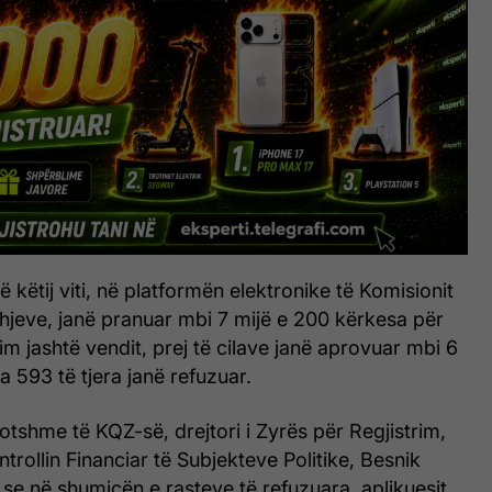
ë këtij viti, në platformën elektronike të Komisionit
hjeve, janë pranuar mbi 7 mijë e 200 kërkesa për
tim jashtë vendit, prej të cilave janë aprovuar mbi 6
a 593 të tjera janë refuzuar.
tshme të KQZ-së, drejtori i Zyrës për Regjistrim,
trollin Financiar të Subjekteve Politike, Besnik
se në shumicën e rasteve të refuzuara, aplikuesit