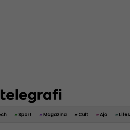
ech
Sport
Magazina
Cult
Ajo
Life