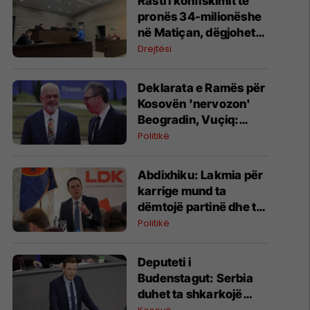
Rasti i konfiskimit të
pronës 34-milionëshe
në Matiçan, dëgjohet
ekspertja e forenzikës
Drejtësi
Deklarata e Ramës për
Kosovën 'nervozon'
Beogradin, Vuçiq:
Realiteti nuk është i
Politikë
lehtë për ne
Abdixhiku: Lakmia për
karrige mund ta
dëmtojë partinë dhe ta
çojë Kosovën drejt
Politikë
zgjedhjeve të reja
Deputeti i
Budenstagut: Serbia
duhet ta shkarkojë