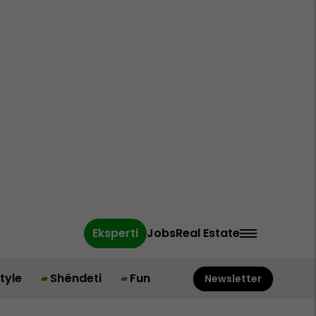
Eksperti
Jobs
Real Estate
style
Shëndeti
Fun
Newsletter