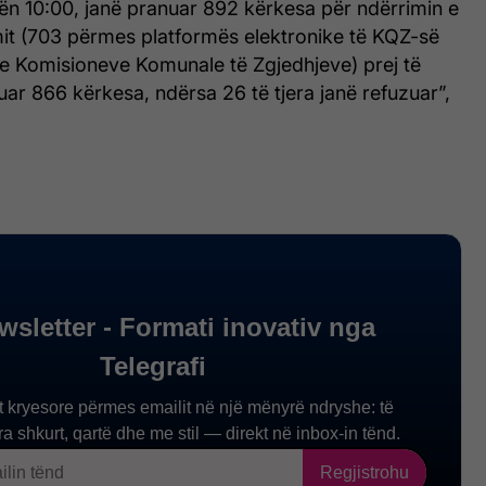
ën 10:00, janë pranuar 892 kërkesa për ndërrimin e
it (703 përmes platformës elektronike të KQZ-së
 e Komisioneve Komunale të Zgjedhjeve) prej të
uar 866 kërkesa, ndërsa 26 të tjera janë refuzuar”,