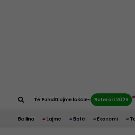
Të Fundit
Lajme lokale
Botërori 2026
Ballina
Lajme
Botë
Ekonomi
T