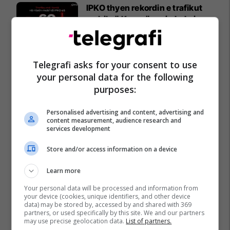
IPKO thyen rekordin e trafikut
mobil në Kosovë, arrin kulmin
prej 60 Gbps
IPKO
Telegrafi asks for your consent to use
your personal data for the following
purposes:
Personalised advertising and content, advertising and
content measurement, audience research and
services development
Store and/or access information on a device
Learn more
Your personal data will be processed and information from
your device (cookies, unique identifiers, and other device
data) may be stored by, accessed by and shared with 369
partners, or used specifically by this site. We and our partners
may use precise geolocation data.
List of partners.