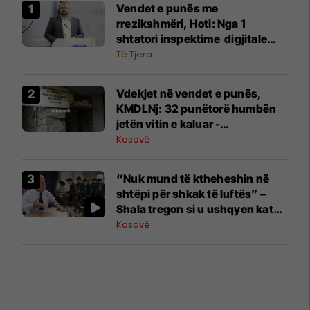
Vendet e punës me
rrezikshmëri, Hoti: Nga 1
shtatori inspektime digjitale
dhe mbikëqyrje me dronë
Të Tjera
Vdekjet në vendet e punës,
KMDLNj: 32 punëtorë humbën
jetën vitin e kaluar -
vazhdojnë të punojnë pa
Kosovë
mbrojtje
“Nuk mund të ktheheshin në
shtëpi për shkak të luftës” –
Shala tregon si u ushqyen katër
mijë studentë në Prishtinë
Kosovë