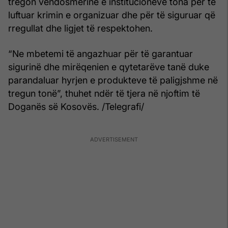
tregon vendosmërinë e institucioneve tona për të
luftuar krimin e organizuar dhe për të siguruar që
rregullat dhe ligjet të respektohen.
“Ne mbetemi të angazhuar për të garantuar
sigurinë dhe mirëqenien e qytetarëve tanë duke
parandaluar hyrjen e produkteve të paligjshme në
tregun tonë”, thuhet ndër të tjera në njoftim të
Doganës së Kosovës. /Telegrafi/