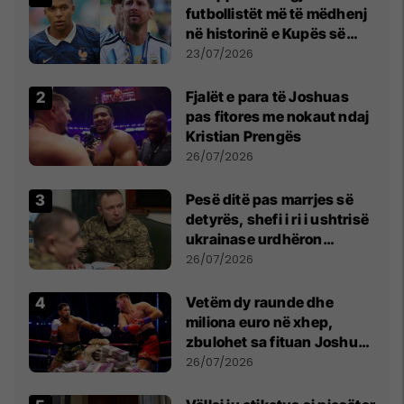
futbollistët më të mëdhenj
në historinë e Kupës së
Botës, Messi mbetet i dyti
23/07/2026
Fjalët e para të Joshuas
pas fitores me nokaut ndaj
Kristian Prengës
26/07/2026
Pesë ditë pas marrjes së
detyrës, shefi i ri i ushtrisë
ukrainase urdhëron
kontroll të madh
26/07/2026
Vetëm dy raunde dhe
miliona euro në xhep,
zbulohet sa fituan Joshua
e Prenga
26/07/2026