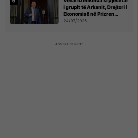
Vëllai iu etiketua si pjesëtar
i grupit të Arkanit, Drejtori i
Ekonomisë në Prizren
mohon pretendimet
24/07/2026