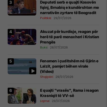
Deputeti serb e quajti Kosovën
fqinj, Brnabiq e kundërshton me
narrativën zyrtare të Beogradit
Politikë
29/07/2026
Akuzat për kurdisje, reagon për
herë të parë menaxheri i Kristian
Prengës
Boks
28/07/2026
Fenomen i çuditshëm në Gjirin e
Lalzit, pamjet bëhen virale
(Video)
Shqipëri
29/07/2026
E quajti "vrasës", Rama i reagon
Krasniqit të VV-së
Lajme
29/07/2026