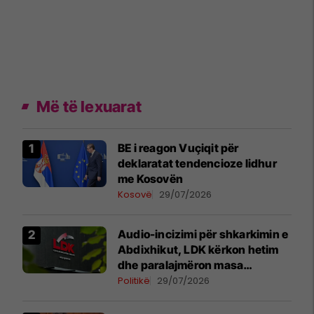
Më të lexuarat
BE i reagon Vuçiqit për
deklaratat tendencioze lidhur
me Kosovën
Kosovë
29/07/2026
Audio-incizimi për shkarkimin e
Abdixhikut, LDK kërkon hetim
dhe paralajmëron masa
disiplinore
Politikë
29/07/2026