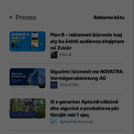
Promo
Reklamo këtu
Plan B – reklamoni biznesin tuaj
aty ku është audienca shqiptare
në Zvicër
Plan B
Sigurimi i biznesit me NOVATRA
Vermögensberatung AG
NOVATRA
Si e garanton Aptamil cilësinë
dhe sigurinë e produkteve për
fëmijët mbi 1 vjeç
Aptaclub Kosova