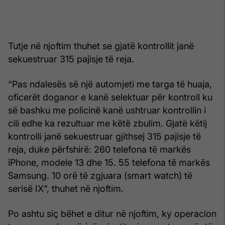
Tutje në njoftim thuhet se gjatë kontrollit janë
sekuestruar 315 pajisje të reja.
“Pas ndalesës së një automjeti me targa të huaja,
oficerët doganor e kanë selektuar për kontroll ku
së bashku me policinë kanë ushtruar kontrollin i
cili edhe ka rezultuar me këtë zbulim. Gjatë këtij
kontrolli janë sekuestruar gjithsej 315 pajisje të
reja, duke përfshirë: 260 telefona të markës
iPhone, modele 13 dhe 15. 55 telefona të markës
Samsung. 10 orë të zgjuara (smart watch) të
serisë IX”, thuhet në njoftim.
Po ashtu siç bëhet e ditur në njoftim, ky operacion