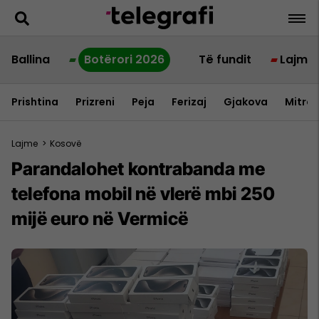
Ballina
Botërori 2026
Të fundit
Lajme
Prishtina
Prizreni
Peja
Ferizaj
Gjakova
Mitrov
Lajme
>
Kosovë
Parandalohet kontrabanda me
telefona mobil në vlerë mbi 250
mijë euro në Vermicë