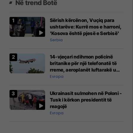
Në trend Botë
Sërish kërcënon, Vuçiq para
ushtarëve: Kurrë mos e harroni,
'Kosova është pjesë e Serbisë'
Serbia
14-vjeçari ndihmon policinë
britanike për një telefonatë të
rreme, aeroplanët luftarakë u
ngritën në ajër për të
Evropa
interceptuar fluturaken e Qatar
Airways që po shkonte drejt
Ukrainasit sulmohen në Poloni -
Mançesterit
Tusk i kërkon presidentit të
reagojë
Evropa