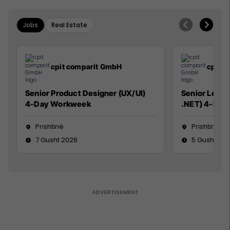
Jobs
Real Estate
cpit comparit GmbH
cpit 
Senior Product Designer (UX/UI)
Senior Lead 
4-Day Workweek
.NET) 4-Day
Prishtinë
Prishtinë
7 Gusht 2026
5 Gusht 20