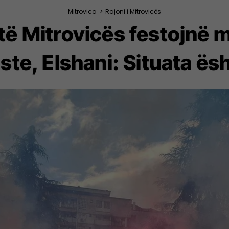
Mitrovica
>
Rajoni i Mitrovicës
 të Mitrovicës festojnë 
ste, Elshani: Situata ës