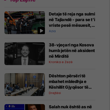
Detaje të reja nga sulmi
në Tajlandë - para se t’i
vriste pesë mësuesit,
nxënësi kishte vrarë
Azia
gjyshërit e tij
38-vjeçari nga Kosova
humb jetën në aksident
në Mirditë
Kronika e Zezë
​Dështon përsëri të
mbahet mbledhja e
Këshillit Gjyqësor të
Kosovës
Drejtësi
Salah nuk është as në