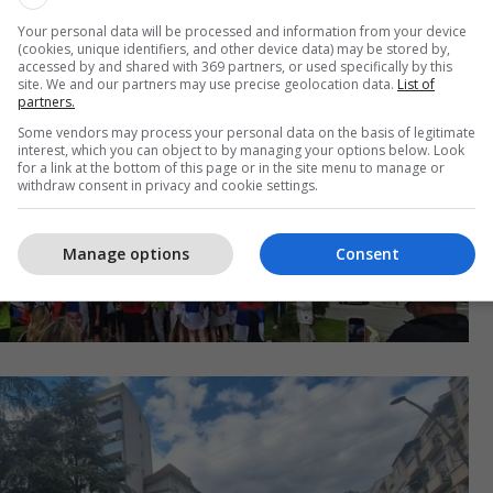
Your personal data will be processed and information from your device
(cookies, unique identifiers, and other device data) may be stored by,
accessed by and shared with 369 partners, or used specifically by this
site. We and our partners may use precise geolocation data.
List of
partners.
Some vendors may process your personal data on the basis of legitimate
interest, which you can object to by managing your options below. Look
for a link at the bottom of this page or in the site menu to manage or
withdraw consent in privacy and cookie settings.
Manage options
Consent