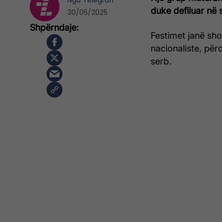
Nga
Telegrafi
duke defiluar në 
30/05/2025
Festimet janë sh
nacionaliste, përd
serb.