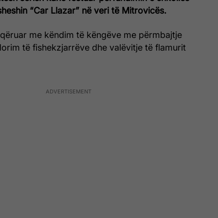
sheshin “Car Llazar” në veri të Mitrovicës.
oqëruar me këndim të këngëve me përmbajtje
orim të fishekzjarrëve dhe valëvitje të flamurit