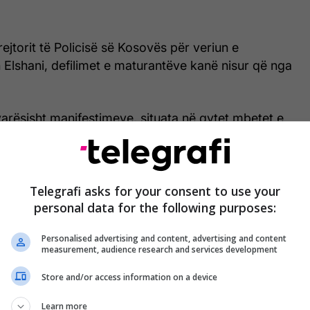
jtorit të Policisë së Kosovës për veriun e
 Elshani, defilimet e maturantëve kanë nisur që nga
varësisht manifestimeve, situata në qytet mbetet e
luar kemi defilime të maturantëve, e besoj edhe
 Situata është e qetë”, deklaroi Elshani për
Telegrafi asks for your consent to use your
personal data for the following purposes:
Personalised advertising and content, advertising and content
rafit nga veriu i Mitrovicës raporton se një pjesë e
measurement, audience research and services development
ndalur pranë shtatores së “Car Llazarit”, ku kanë
a është Serbi”. /Telegrafi/
Store and/or access information on a device
Learn more