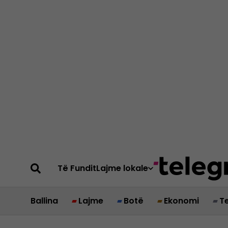
Të Fundit
Lajme lokale
Ballina
Lajme
Botë
Ekonomi
T