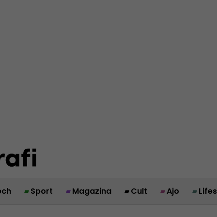
ech
Sport
Magazina
Cult
Ajo
Life