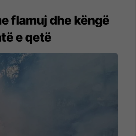
me flamuj dhe këngë
htë e qetë