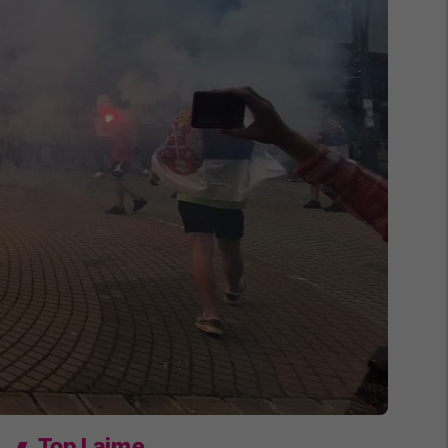
Top Lajme