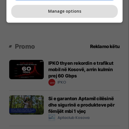
Manage options
Promo
Reklamo këtu
IPKO thyen rekordin e trafikut
mobil në Kosovë, arrin kulmin
prej 60 Gbps
IPKO
Si e garanton Aptamil cilësinë
dhe sigurinë e produkteve për
fëmijët mbi 1 vjeç
Aptaclub Kosova