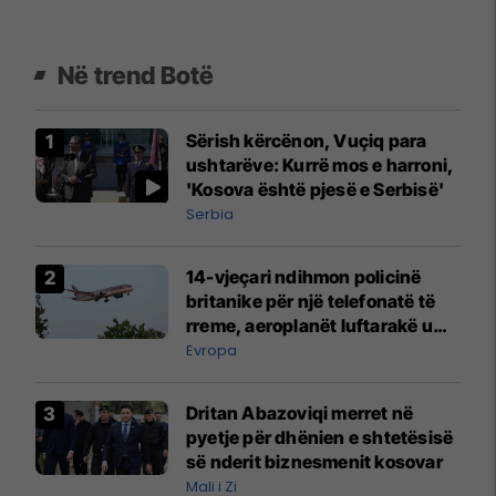
Në trend Botë
Sërish kërcënon, Vuçiq para
ushtarëve: Kurrë mos e harroni,
'Kosova është pjesë e Serbisë'
Serbia
14-vjeçari ndihmon policinë
britanike për një telefonatë të
rreme, aeroplanët luftarakë u
ngritën në ajër për të
Evropa
interceptuar fluturaken e Qatar
Airways që po shkonte drejt
Dritan Abazoviqi merret në
Mançesterit
pyetje për dhënien e shtetësisë
së nderit biznesmenit kosovar
Mali i Zi