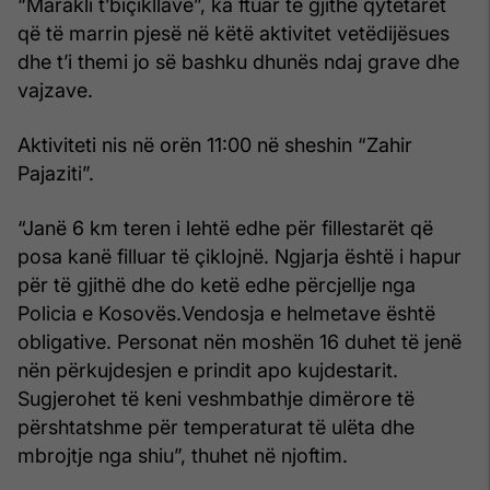
“Marakli t’biçikllave”, ka ftuar të gjithë qytetarët
që të marrin pjesë në këtë aktivitet vetëdijësues
dhe t’i themi jo së bashku dhunës ndaj grave dhe
vajzave.
Aktiviteti nis në orën 11:00 në sheshin “Zahir
Pajaziti”.
“Janë 6 km teren i lehtë edhe për fillestarët që
posa kanë filluar të çiklojnë. Ngjarja është i hapur
për të gjithë dhe do ketë edhe përcjellje nga
Policia e Kosovës.Vendosja e helmetave është
obligative. Personat nën moshën 16 duhet të jenë
nën përkujdesjen e prindit apo kujdestarit.
Sugjerohet të keni veshmbathje dimërore të
përshtatshme për temperaturat të ulëta dhe
mbrojtje nga shiu”, thuhet në njoftim.