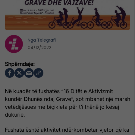
Nga
Telegrafi
04/12/2022
Në kuadër të fushatës “16 Ditët e Aktivizmit
kundër Dhunës ndaj Grave”, sot mbahet një marsh
vetëdijësues me biçikleta për t’i thënë jo kësaj
dukurie.
Fushata është aktivitet ndërkombëtar vjetor që ka