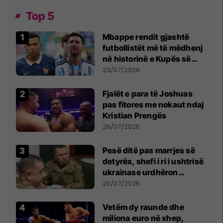
Top 5
Mbappe rendit gjashtë
futbollistët më të mëdhenj
në historinë e Kupës së
Botës, Messi mbetet i dyti
23/07/2026
Fjalët e para të Joshuas
pas fitores me nokaut ndaj
Kristian Prengës
26/07/2026
Pesë ditë pas marrjes së
detyrës, shefi i ri i ushtrisë
ukrainase urdhëron
kontroll të madh
26/07/2026
Vetëm dy raunde dhe
miliona euro në xhep,