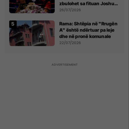
zbulohet sa fituan Joshua
e Prenga
26/07/2026
Rama: Shtëpia në "Rrugën
A" është ndërtuar pa leje
dhe në pronë komunale
22/07/2026