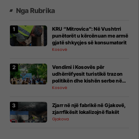
Nga Rubrika
KRU “Mitrovica”: Në Vushtrri
punëtorët u kërcënuan me armë
gjatë shkyçjes së konsumatorit
Kosovë
Vendimi i Kosovës për
udhërrëfyesit turistikë trazon
politikën dhe kishën serbe në
Beograd
Kosovë
Zjarr në një fabrikë në Gjakovë,
zjarrfikësit lokalizojnë flakët
Gjakova