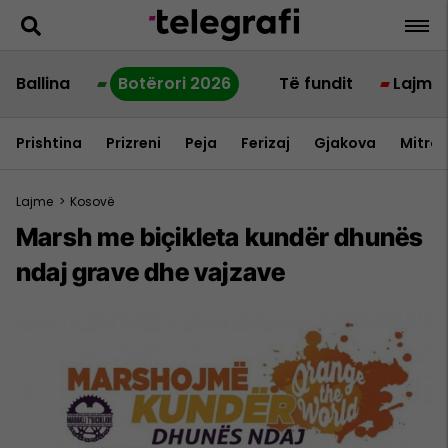
Ballina
Botërori 2026
Të fundit
Lajme
Prishtina
Prizreni
Peja
Ferizaj
Gjakova
Mitrov
Lajme
>
Kosovë
Marsh me biçikleta kundër dhunës
ndaj grave dhe vajzave