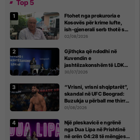
Top 5
Ftohet nga prokuroria e
Kosovës për krime lufte,
ish-gjenerali serb thotë se
dikush e tradhtoi në
02/08/2026
Beograd
Gjithçka që ndodhi në
Kuvendin e
jashtëzakonshëm të LDK-
së
30/07/2026
“Vrisni, vrisni shqiptarët”,
skandal në UFC Beograd:
Buzukja u përball me thirrje
anti-shqiptare nga
01/08/2026
tribunat
Një pleskavicë e ngrënë
nga Dua Lipa në Prishtinë
në orën 04:28 të mëngjesit