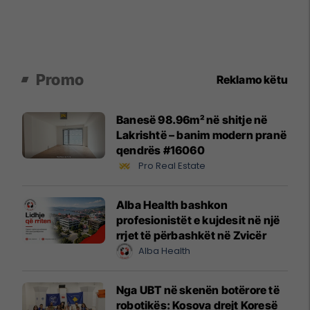
Promo
Reklamo këtu
Banesë 98.96m² në shitje në
Lakrishtë – banim modern pranë
qendrës #16060
Pro Real Estate
Alba Health bashkon
profesionistët e kujdesit në një
rrjet të përbashkët në Zvicër
Alba Health
Nga UBT në skenën botërore të
robotikës: Kosova drejt Koresë