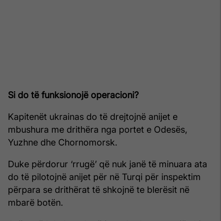
Si do të funksionojë operacioni?
Kapitenët ukrainas do të drejtojnë anijet e
mbushura me drithëra nga portet e Odesës,
Yuzhne dhe Chornomorsk.
Duke përdorur ‘rrugë’ që nuk janë të minuara ata
do të pilotojnë anijet për në Turqi për inspektim
përpara se drithërat të shkojnë te blerësit në
mbarë botën.