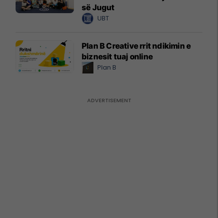
së Jugut
UBT
Plan B Creative rrit ndikimin e
biznesit tuaj online
Plan B