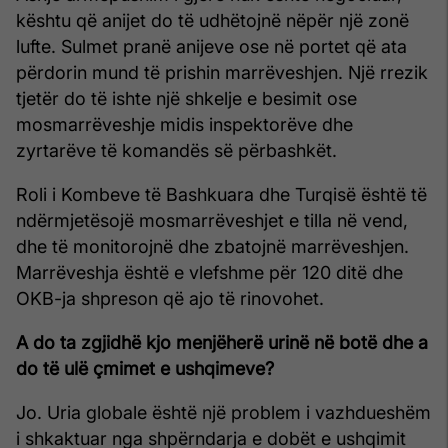
kështu që anijet do të udhëtojnë nëpër një zonë
lufte. Sulmet pranë anijeve ose në portet që ata
përdorin mund të prishin marrëveshjen. Një rrezik
tjetër do të ishte një shkelje e besimit ose
mosmarrëveshje midis inspektorëve dhe
zyrtarëve të komandës së përbashkët.
Roli i Kombeve të Bashkuara dhe Turqisë është të
ndërmjetësojë mosmarrëveshjet e tilla në vend,
dhe të monitorojnë dhe zbatojnë marrëveshjen.
Marrëveshja është e vlefshme për 120 ditë dhe
OKB-ja shpreson që ajo të rinovohet.
A do ta zgjidhë kjo menjëherë urinë në botë dhe a
do të ulë çmimet e ushqimeve?
Jo. Uria globale është një problem i vazhdueshëm
i shkaktuar nga shpërndarja e dobët e ushqimit