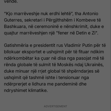
vende.
“Kjo marrëveshje nuk erdhi lehtë”, tha Antonio
Guterres, sekretari i Përgjithshëm i Kombeve të
Bashkuara, në ceremoninë e nënshkrimit, duke e
quajtur marrëveshjen një "fener në Detin e Zi".
Gatishmëria e presidentit rus Vladimir Putin për të
bllokuar eksportet e ushqimit për të fituar ndikim
ndërkombëtar ka çuar në disa nga pasojat më të
rënda globale të sulmit të Moskës ndaj Ukrainës,
duke minuar një rrjet global të shpërndarjes së
ushqimit që tashmë ishte i tensionuar nga
ndërprerjet e lidhura me pandeminë dhe
ndryshimet klimatike.