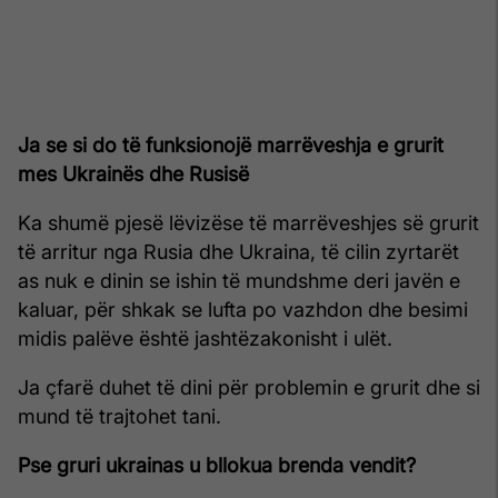
Ja se si do të funksionojë marrëveshja e grurit
mes Ukrainës dhe Rusisë
Ka shumë pjesë lëvizëse të marrëveshjes së grurit
të arritur nga Rusia dhe Ukraina, të cilin zyrtarët
as nuk e dinin se ishin të mundshme deri javën e
kaluar, për shkak se lufta po vazhdon dhe besimi
midis palëve është jashtëzakonisht i ulët.
Ja çfarë duhet të dini për problemin e grurit dhe si
mund të trajtohet tani.
Pse gruri ukrainas u bllokua brenda vendit?