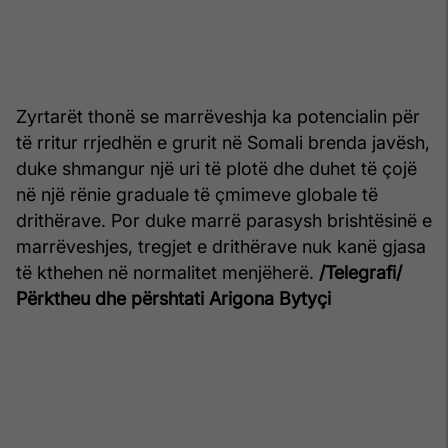
Zyrtarët thonë se marrëveshja ka potencialin për
të rritur rrjedhën e grurit në Somali brenda javësh,
duke shmangur një uri të plotë dhe duhet të çojë
në një rënie graduale të çmimeve globale të
drithërave. Por duke marrë parasysh brishtësinë e
marrëveshjes, tregjet e drithërave nuk kanë gjasa
të kthehen në normalitet menjëherë.
/Telegrafi/
Përktheu dhe përshtati Arigona Bytyçi