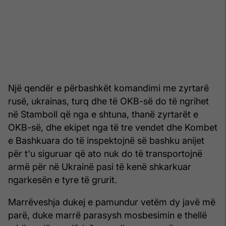
Një qendër e përbashkët komandimi me zyrtarë
rusë, ukrainas, turq dhe të OKB-së do të ngrihet
në Stamboll që nga e shtuna, thanë zyrtarët e
OKB-së, dhe ekipet nga të tre vendet dhe Kombet
e Bashkuara do të inspektojnë së bashku anijet
për t'u siguruar që ato nuk do të transportojnë
armë për në Ukrainë pasi të kenë shkarkuar
ngarkesën e tyre të grurit.
Marrëveshja dukej e pamundur vetëm dy javë më
parë, duke marrë parasysh mosbesimin e thellë