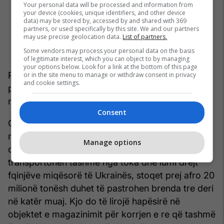
Your personal data will be processed and information from
your device (cookies, unique identifiers, and other device
data) may be stored by, accessed by and shared with 369
partners, or used specifically by this site. We and our partners
may use precise geolocation data.
List of partners.
Some vendors may process your personal data on the basis
of legitimate interest, which you can object to by managing
your options below. Look for a link at the bottom of this page
Palët kanë rënë dakord që anijet dhe objektet e
or in the site menu to manage or withdraw consent in privacy
and cookie settings.
porteve të përdorura për operacionet e tyre të
mbrohen nga kërcënimet.
Consent
Operacioni pritet të fillojë shpejt dërgimin e pesë
milionë ton të drithërave në muaj. Me atë ritëm,
Manage options
dhe duke marrë parasysh që 2.5 milion ton po
transportohen tashmë nga toka dhe lumi drejt
fqinjëve miqësorë të Ukrainës, stoqet prej afro 20
milionë tonësh duhet të pastrohen brenda tre deri
në katër muaj. Kjo do të lirojë hapësirë në
objektet e magazinimit për korrjen e re që tashmë