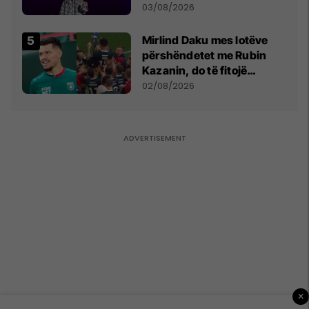
- dhe bota digjitale serbe
03/08/2026
shpall gjendjen e luftës
Mirlind Daku mes lotëve
përshëndetet me Rubin
Kazanin, do të fitojë
miliona te Spartak Moska
02/08/2026
×