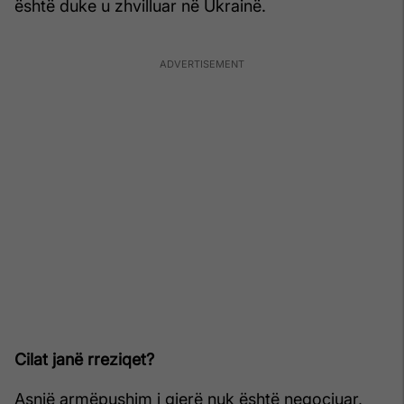
është duke u zhvilluar në Ukrainë.
Cilat janë rreziqet?
Asnjë armëpushim i gjerë nuk është negociuar,