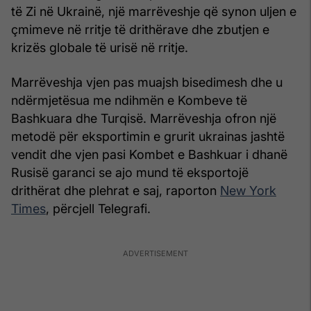
të Zi në Ukrainë, një marrëveshje që synon uljen e
çmimeve në rritje të drithërave dhe zbutjen e
krizës globale të urisë në rritje.
Marrëveshja vjen pas muajsh bisedimesh dhe u
ndërmjetësua me ndihmën e Kombeve të
Bashkuara dhe Turqisë. Marrëveshja ofron një
metodë për eksportimin e grurit ukrainas jashtë
vendit dhe vjen pasi Kombet e Bashkuar i dhanë
Rusisë garanci se ajo mund të eksportojë
drithërat dhe plehrat e saj, raporton
New York
Times
, përcjell Telegrafi.