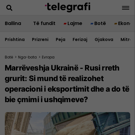
Ballina
Të fundit
Lajme
Botë
Ekono
Prishtina
Prizreni
Peja
Ferizaj
Gjakova
Mitrov
Botë
>
Nga-bota
>
Evropa
Marrëveshja Ukrainë - Rusi rreth
grurit: Si mund të realizohet
operacioni i eksportimit dhe a do të
bie çmimi i ushqimeve?