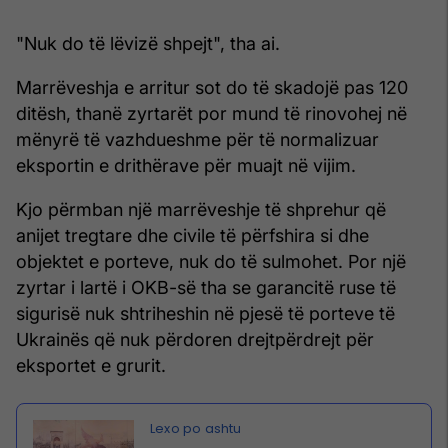
"Nuk do të lëvizë shpejt", tha ai.
Marrëveshja e arritur sot do të skadojë pas 120
ditësh, thanë zyrtarët por mund të rinovohej në
mënyrë të vazhdueshme për të normalizuar
eksportin e drithërave për muajt në vijim.
Kjo përmban një marrëveshje të shprehur që
anijet tregtare dhe civile të përfshira si dhe
objektet e porteve, nuk do të sulmohet. Por një
zyrtar i lartë i OKB-së tha se garancitë ruse të
sigurisë nuk shtriheshin në pjesë të porteve të
Ukrainës që nuk përdoren drejtpërdrejt për
eksportet e grurit.