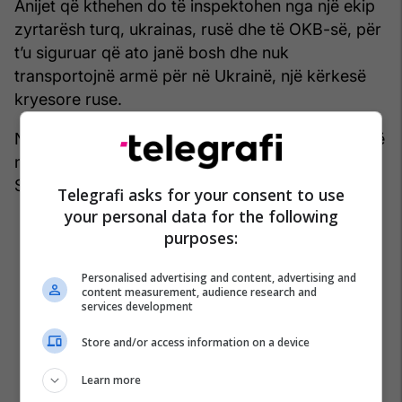
Anijet që kthehen do të inspektohen nga një ekip
zyrtarësh turq, ukrainas, rusë dhe të OKB-së, për
t’u siguruar që ato janë bosh dhe nuk
transportojnë armë për në Ukrainë, një kërkesë
kryesore ruse.
Një qendër e përbashkët komanduese me zyrtarë
nga të katër palët do të hapet menjëherë në
Stamboll për të monitoruar çdo lëvizje të flotave.
Telegrafi asks for your consent to use
your personal data for the following
purposes:
Personalised advertising and content, advertising and
content measurement, audience research and
services development
Store and/or access information on a device
Learn more