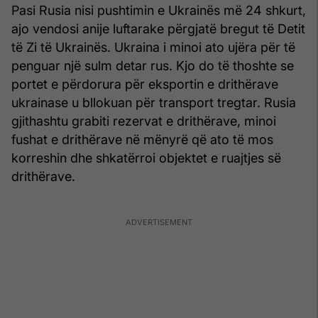
Pasi Rusia nisi pushtimin e Ukrainës më 24 shkurt,
ajo vendosi anije luftarake përgjatë bregut të Detit
të Zi të Ukrainës. Ukraina i minoi ato ujëra për të
penguar një sulm detar rus. Kjo do të thoshte se
portet e përdorura për eksportin e drithërave
ukrainase u bllokuan për transport tregtar. Rusia
gjithashtu grabiti rezervat e drithërave, minoi
fushat e drithërave në mënyrë që ato të mos
korreshin dhe shkatërroi objektet e ruajtjes së
drithërave.