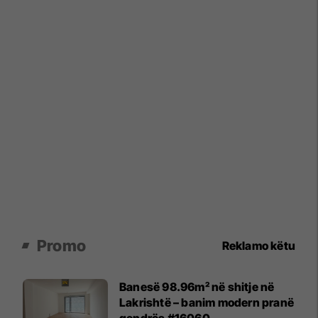
Promo
Reklamo këtu
Banesë 98.96m² në shitje në
Lakrishtë – banim modern pranë
qendrës #16060