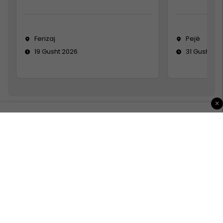
Ferizaj
Pejë
19 Gusht 2026
31 Gusht 20
×