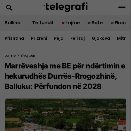
Ballina
Të fundit
Lajme
Botë
Ekono
Prishtina
Prizreni
Peja
Ferizaj
Gjakova
Mitrov
Lajme
>
Shqipëri
Marrëveshja me BE për ndërtimin e
hekurudhës Durrës-Rrogozhinë,
Balluku: Përfundon në 2028