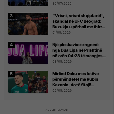
së
30/07/2026
“Vrisni, vrisni shqiptarët”,
skandal në UFC Beograd:
Buzukja u përball me thirrje
anti-shqiptare nga
01/08/2026
tribunat
Një pleskavicë e ngrënë
nga Dua Lipa në Prishtinë
në orën 04:28 të mëngjesit
- dhe bota digjitale serbe
03/08/2026
shpall gjendjen e luftës
Mirlind Daku mes lotëve
përshëndetet me Rubin
Kazanin, do të fitojë
miliona te Spartak Moska
02/08/2026