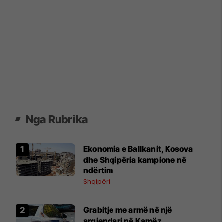
Nga Rubrika
Ekonomia e Ballkanit, Kosova
dhe Shqipëria kampione në
ndërtim
Shqipëri
Grabitje me armë në një
argjendari në Kamëz