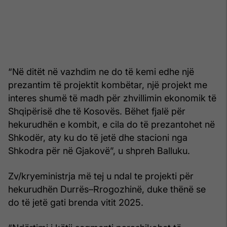
“Në ditët në vazhdim ne do të kemi edhe një
prezantim të projektit kombëtar, një projekt me
interes shumë të madh për zhvillimin ekonomik të
Shqipërisë dhe të Kosovës. Bëhet fjalë për
hekurudhën e kombit, e cila do të prezantohet në
Shkodër, aty ku do të jetë dhe stacioni nga
Shkodra për në Gjakovë”, u shpreh Balluku.
Zv/kryeministrja më tej u ndal te projekti për
hekurudhën Durrës–Rrogozhinë, duke thënë se
do të jetë gati brenda vitit 2025.