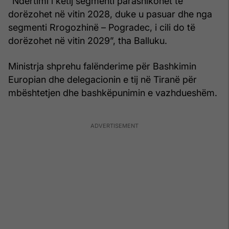
“Ndërtimi i këtij segmenti parashikohet të
dorëzohet në vitin 2028, duke u pasuar dhe nga
segmenti Rrogozhinë – Pogradec, i cili do të
dorëzohet në vitin 2029”, tha Balluku.
Ministrja shprehu falënderime për Bashkimin
Europian dhe delegacionin e tij në Tiranë për
mbështetjen dhe bashkëpunimin e vazhdueshëm.