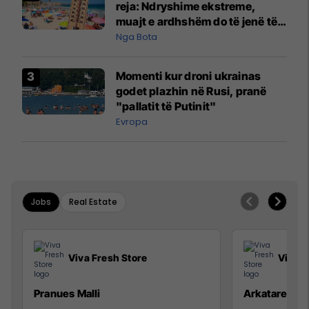
reja: Ndryshime ekstreme,
muajt e ardhshëm do të jenë të
pazakontë
Nga Bota
Momenti kur droni ukrainas
godet plazhin në Rusi, pranë
"pallatit të Putinit"
Evropa
Jobs
Real Estate
Viva Fresh Store
Viva F
Pranues Malli
Arkatare