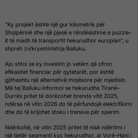
“Ky projekt është një gur kilometrik për
Shqipërinë dhe një pjesë e rëndësishme e puzzle-
it të madh të transportit hekurudhor europian”, u
shpreh zv/kryeministrja Balluku.
Ajo shtoi se ky investim jo vetëm që ofron
efikasitet financiar për qytetarët, por është
gjithashtu një alternativë miqësore për mjedisin.
Më tej Balluku informoi se hekurudha Tiranë–
Durrës pritet të dorëzohet brenda vitit 2025,
ndërsa në vitin 2026 do të përfundojë elektrifikimi
dhe do të krijohet stoku i trenave për operim.
Ndërkohë, në vitin 2025 pritet të nisë ndërtimi i
një tjetër segmenti kyç hekurudhor, ai Vorë–Hani i