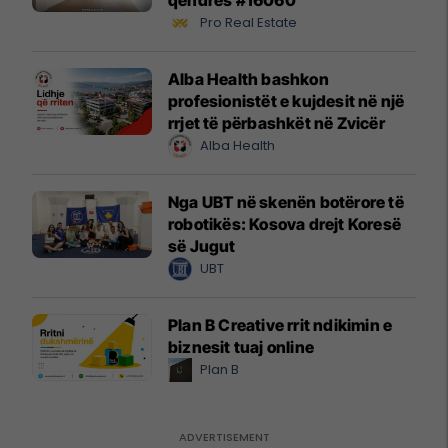
Pro Real Estate
Alba Health bashkon
profesionistët e kujdesit në një
rrjet të përbashkët në Zvicër
Alba Health
Nga UBT në skenën botërore të
robotikës: Kosova drejt Koresë
së Jugut
UBT
Plan B Creative rrit ndikimin e
biznesit tuaj online
Plan B