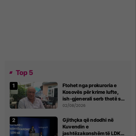
Top 5
Ftohet nga prokuroria e
Kosovës për krime lufte,
ish-gjenerali serb thotë se
dikush e tradhtoi në
02/08/2026
Beograd
Gjithçka që ndodhi në
Kuvendin e
jashtëzakonshëm të LDK-