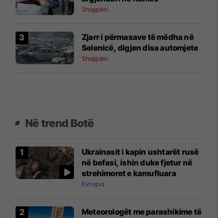
Shqipëri
Zjarr i përmasave të mëdha në
Selenicë, digjen disa automjete
Shqipëri
Në trend Botë
Ukrainasit i kapin ushtarët rusë
në befasi, ishin duke fjetur në
strehimoret e kamufluara
Evropa
Meteorologët me parashikime të