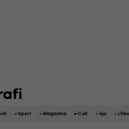
ech
Sport
Magazina
Cult
Ajo
Life