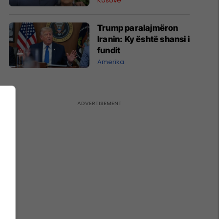
Kosovë
Trump paralajmëron
Iranin: Ky është shansi i
fundit
Amerika