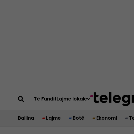
Të Fundit
Lajme lokale
Ballina
Lajme
Botë
Ekonomi
T