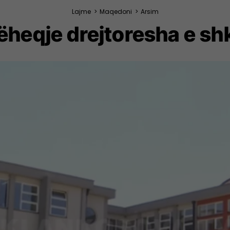
Lajme
>
Maqedoni
>
Arsim
heqje drejtoresha e sh