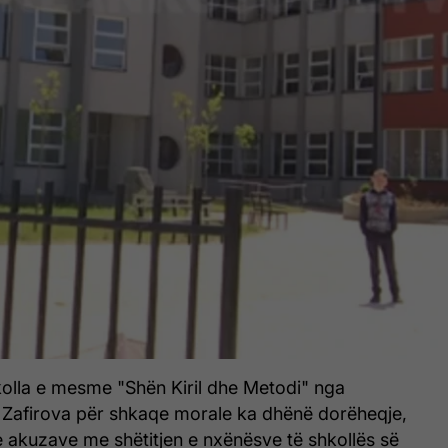
kolla e mesme "Shën Kiril dhe Metodi" nga
Zafirova për shkaqe morale ka dhënë dorëheqje,
e akuzave me shëtitjen e nxënësve të shkollës së