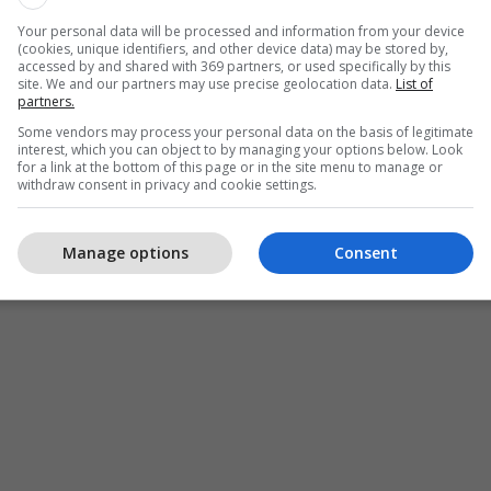
Your personal data will be processed and information from your device
(cookies, unique identifiers, and other device data) may be stored by,
accessed by and shared with 369 partners, or used specifically by this
site. We and our partners may use precise geolocation data.
List of
partners.
Some vendors may process your personal data on the basis of legitimate
interest, which you can object to by managing your options below. Look
for a link at the bottom of this page or in the site menu to manage or
withdraw consent in privacy and cookie settings.
Manage options
Consent