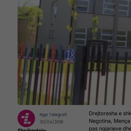
Drejtoresha e sh
Nga
Telegrafi
Negotina, Mença 
30/04/2018
pas ngjarjeve dh