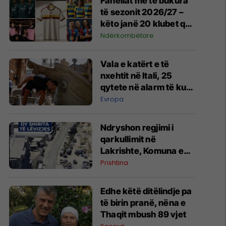
Fanellat më të bukura
të sezonit 2026/27 –
këto janë 20 klubet që
spikatën me dizajnin e
Ndërkombëtare
tyre
Vala e katërt e të
nxehtit në Itali, 25
qytete në alarm të kuq
- probleme me
Evropa
mungesën e ujit
Ndryshon regjimi i
qarkullimit në
Lakrishte, Komuna e
Prishtinës ofron
Prishtina
shpjegime
Edhe këtë ditëlindje pa
të birin pranë, nëna e
Thaqit mbush 89 vjet