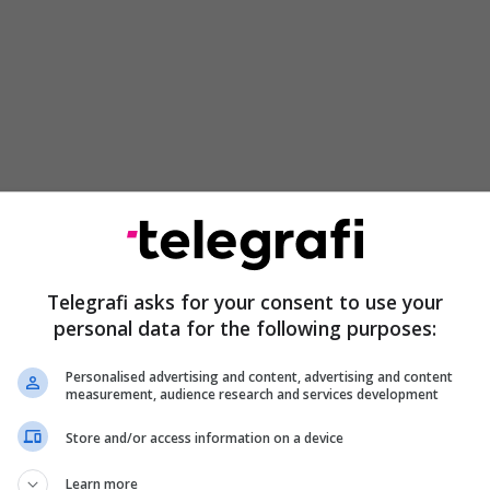
shëtitje të fëmijëve të shkollës së mesme në Itali,
 harruar në Itali, ndërsa për këtë në opinion
an për organizatorët e shëtitjes.
/Telegrafi/
Telegrafi asks for your consent to use your
personal data for the following purposes:
Personalised advertising and content, advertising and content
measurement, audience research and services development
Store and/or access information on a device
Learn more