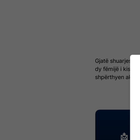
Gjatë shuarjes në 
dy fëmijë i kishin
shpërthyen akuzu