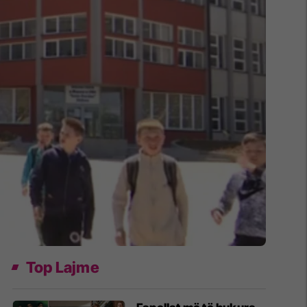
Top Lajme