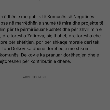
rrëdhënie me publik të Komunës së Negotinës
 pse në marrëdhënie shumë të mira dhe projekte të
lim për të përmirësuar kushtet dhe për zhvillimin e
 drejtoresha Zafirova, siç thuhet, drejtoresha ehe
tore për shëtitjen, por për shkaqe morale deri tek
ë Toni Delkov ka dhënë dorëheqje me shkrim.
i komunës, Delkov e ka pranuar dorëheqjen dhe e
ejtoreshën për kontributin e dhënë.