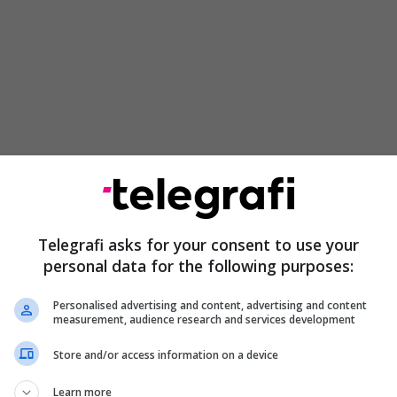
Telegrafi asks for your consent to use your
personal data for the following purposes:
faq në jetën shqiptare në dekadën e fundit të
qiellin e letërsisë sonë po ngjitej plejada e Faik
Personalised advertising and content, advertising and content
t, Luigj Gurakuqit, Gjergj Fishtës me shokë. Ishte ky
measurement, audience research and services development
sh dhe veprimtarësh atdhetarë, që duke mos e ndarë
Store and/or access information on a device
dhe duke u njohur atyre rolin militant në kauzën e
ut, synoi dhe punoi për një emancipim të gjithanshëm
Learn more