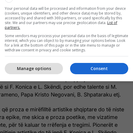
re të popullit, për një frymëmarrje më të gjerë të
Your personal data will be processed and information from your device
Në kushtet e reja historike, ata sollën risi, jo vetëm
(cookies, unique identifiers, and other device data) may be stored by,
iko-shoqëror, por dhe në sferën e kulturës në
accessed by and shared with 369 partners, or used specifically by this
site. We and our partners may use precise geolocation data.
List of
ë artit në veçanti. Në këtë aspekt u bënë përpjekje të
partners.
përcyer kufijtë e një letërsie poetike, e cila kish
Some vendors may process your personal data on the basis of legitimate
shkëlqyera, për të dalë në një terren pak a shumë
interest, which you can object to by managing your options below. Look
for a link at the bottom of this page or in the site menu to manage or
proza. Duke qenë e një stadi fillestar nga ana
withdraw consent in privacy and cookie settings.
prozë diturake-historike- publicistike, me vlera
tive, ajo nuk i përmbushte nevojat e një letërsie
Manage options
Consent
dodhte me poezinë shqipe bashkëkohore. Në këtë
ozës sonë do të bashkonin përpjekjet talente me
ë si F. Konica e L. Skëndi, por edhe talente si M.
Grameno, Papa Kristo Negovani, B. Shpataraku etj.
 që proza e mirëfilltë artistike shqiptare do të niste
tra epike, me skica e proza poetike, me vizatime
te, për të kaluar te rrëfenja e tregimi. Pionerët e
gjitjeje artistike do të jenë F. Konica e L. Skëndo.