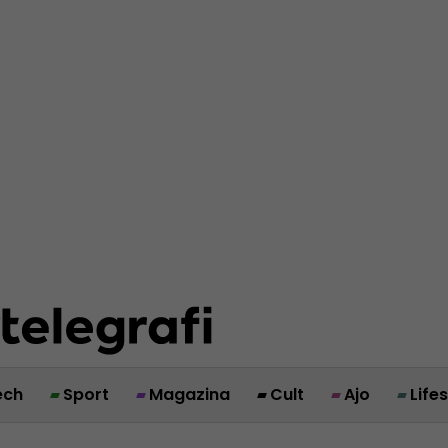
ech
Sport
Magazina
Cult
Ajo
Life