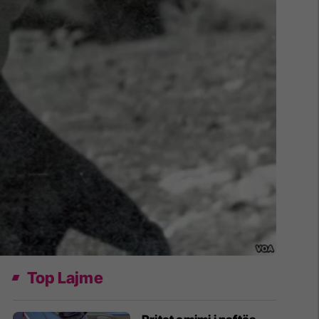
Top Lajme