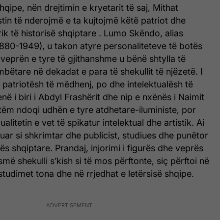
shqipe, nën drejtimin e kryetarit të saj, Mithat
stin të nderojmë e ta kujtojmë këtë patriot dhe
rik të historisë shqiptare . Lumo Skëndo, alias
1880-1949), u takon atyre personaliteteve të botës
veprën e tyre të gjithanshme u bënë shtylla të
bëtare në dekadat e para të shekullit të njëzetë. I
e patriotësh të mëdhenj, po dhe intelektualësh të
ë i biri i Abdyl Frashërit dhe nip e nxënës i Naimit
etëm ndoqi udhën e tyre atdhetare-iluministe, por
ualitetin e vet të spikatur intelektual dhe artistik. Ai
uar si shkrimtar dhe publicist, studiues dhe punëtor
rës shqiptare. Prandaj, injorimi i figurës dhe veprës
ysmë shekulli s’kish si të mos përftonte, siç përftoi në
 studimet tona dhe në rrjedhat e letërsisë shqipe.