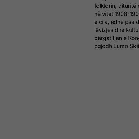
folklorin, dituri
në vitet 1908-190
e cila, edhe pse d
lëvizjes dhe kultu
përgatitjen e Kong
zgjodh Lumo Skë