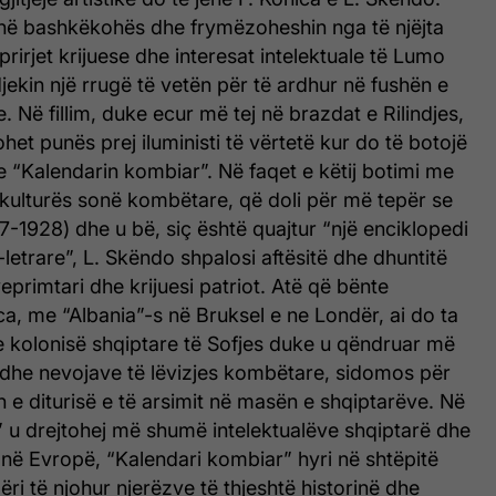
në bashkëkohës dhe frymëzoheshin nga të njëjta
 prirjet krijuese dhe interesat intelektuale të Lumo
ekin një rrugë të vetën për të ardhur në fushën e
. Në fillim, duke ecur më tej në brazdat e Rilindjes,
ohet punës prej iluministi të vërtetë kur do të botojë
je “Kalendarin kombiar”. Në faqet e këtij botimi me
 kulturës sonë kombëtare, që doli për më tepër se
97-1928) dhe u bë, siç është quajtur “një enciklopedi
-letrare”, L. Skëndo shpalosi aftësitë dhe dhuntitë
 veprimtari dhe krijuesi patriot. Atë që bënte
a, me “Albania”-s në Bruksel e ne Londër, ai do ta
 e kolonisë shqiptare të Sofjes duke u qëndruar më
dhe nevojave të lëvizjes kombëtare, sidomos për
n e diturisë e të arsimit në masën e shqiptarëve. Në
” u drejtohej më shumë intelektualëve shqiptarë dhe
 në Evropë, “Kalendari kombiar” hyri në shtëpitë
ëri të njohur njerëzve të thjeshtë historinë dhe