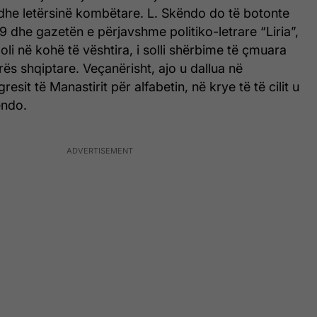
të dhe letërsinë kombëtare. L. Skëndo do të botonte
9 dhe gazetën e përjavshme politiko-letrare “Liria”,
oli në kohë të vështira, i solli shërbime të çmuara
rës shqiptare. Veçanërisht, ajo u dallua në
resit të Manastirit për alfabetin, në krye të të cilit u
ndo.