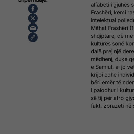
alfabeti i gjuhës 
Frashëri, kemi ra
intelektual polied
Mithat Frashëri (
shqiptare, që me 
kulturës sonë kom
dalë prej një der
mëdhenj, duke qen
e Samiut, ai jo v
krijoi edhe individ
bëri emër të nder
i palodhur l kultu
së tij për afro gj
fakt, zbrazëti në