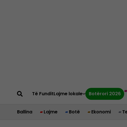
Të Fundit
Lajme lokale
Botërori 2026
Ballina
Lajme
Botë
Ekonomi
T