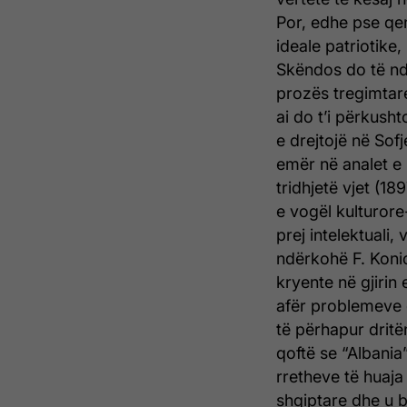
Por, edhe pse qe
ideale patriotike,
Skëndos do të ndj
prozës tregimtare
ai do t’i përkusht
e drejtojë në Sof
emër në analet e
tridhjetë vjet (18
e vogël kulturore
prej intelektuali,
ndërkohë F. Konic
kryente në gjirin
afër problemeve 
të përhapur dritë
qoftë se “Albania
rretheve të huaja
shqiptare dhe u b