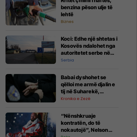
Rritet çmimi i naftës,
benzina pëson ulje të
lehtë
Biznes
Koci: ​Edhe një shtetas i
Kosovës ndalohet nga
autoritetet serbe në
kufi me Hungarinë
Serbia
Babai dyshohet se
qëlloi me armë djalin e
tij në Suharekë,
arrestohet i dyshuari
Kronika e Zezë
“Nënshkruaje
kontratën, do të
nokautojë”, Nelson