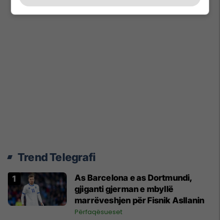
Trend Telegrafi
As Barcelona e as Dortmundi,
gjiganti gjerman e mbyllë
marrëveshjen për Fisnik Asllanin
Përfaqësueset