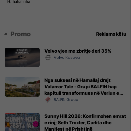
Promo
Reklamo këtu
Volvo vjen me zbritje deri 35%
Volvo Kosova
Nga suksesi në Hamallaj drejt
Valamar Tale - Grupi BALFIN hap
kapitull transformues në Veriun e
Shqipërisë
BALFIN Group
Sunny Hill 2026: Konfirmohen emrat
e rinj; Seth Troxler, Carlita dhe
Manifest në Prishtinë