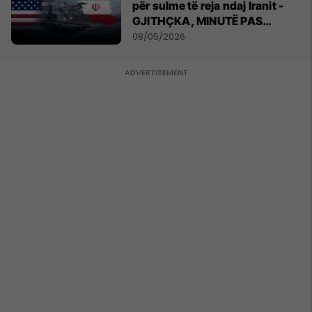
për sulme të reja ndaj Iranit -
GJITHÇKA, MINUTË PAS
MINUTE
08/05/2026