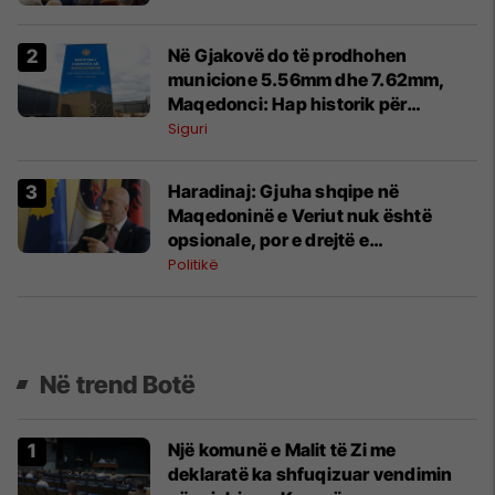
Në Gjakovë do të prodhohen
municione 5.56mm dhe 7.62mm,
Maqedonci: Hap historik për
sigurinë
Siguri
Haradinaj: Gjuha shqipe në
Maqedoninë e Veriut nuk është
opsionale, por e drejtë e
patjetërsueshme
Politikë
Në trend Botë
Një komunë e Malit të Zi me
deklaratë ka shfuqizuar vendimin