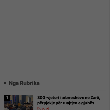
Nga Rubrika
300-vjetori i arbneshëve në Zarë,
përpjekje për ruajtjen e gjuhës
Kosovë