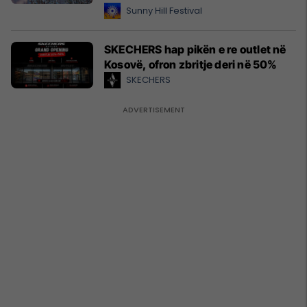
Sunny Hill Festival
SKECHERS hap pikën e re outlet në
Kosovë, ofron zbritje deri në 50%
SKECHERS