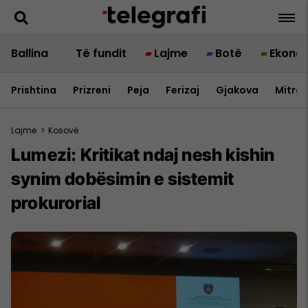
Ballina
Të fundit
Lajme
Botë
Ekono
Prishtina
Prizreni
Peja
Ferizaj
Gjakova
Mitrov
Lajme
>
Kosovë
Lumezi: Kritikat ndaj nesh kishin
synim dobësimin e sistemit
prokurorial