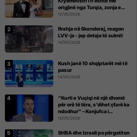
Kryeministri i ri është me
origjinë nga Turqia, zonja e
parë një shqiptare nga
13/05/2026
Kanadaja
Rrahja në Skenderaj, reagon
LVV-ja - jep detaje të sulmit
14/05/2026
Kush janë 10 shqiptarët më të
pasur
14/05/2026
“Kurti e Vuçiqi në një dhomë
për orë të tëra, s’dihet çfarë ka
ndodhur” – Konjufca i
përgjigjet Osmanit
13/05/2026
SHBA dhe Izraeli po përgatiten