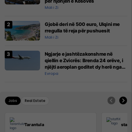
për njohjen e Kosovës
Mali i Zi
Gjobë deri në 500 euro, Ulqini me
rregulla të reja për pushuesit
Mali i Zi
Ngjarje e jashtëzakonshme në
qiellin e Zvicrës: Brenda 24 orëve, i
njëjti aeroplan goditet dy herë nga
rrufeja
Evropa
Jobs
Real Estate
Tarantula
staff