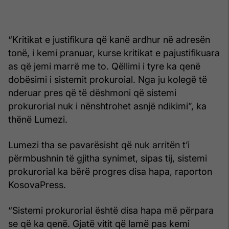
“Kritikat e justifikura që kanë ardhur në adresën
tonë, i kemi pranuar, kurse kritikat e pajustifikuara
as që jemi marrë me to. Qëllimi i tyre ka qenë
dobësimi i sistemit prokuroial. Nga ju kolegë të
nderuar pres që të dëshmoni që sistemi
prokurorial nuk i nënshtrohet asnjë ndikimi”, ka
thënë Lumezi.
Lumezi tha se pavarësisht që nuk arritën t’i
përmbushnin të gjitha synimet, sipas tij, sistemi
prokurorial ka bërë progres disa hapa, raporton
KosovaPress.
“Sistemi prokurorial është disa hapa më përpara
se që ka qenë. Gjatë vitit që lamë pas kemi