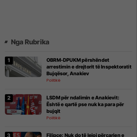
Nga Rubrika
OBRM-DPUKM përshëndet
arrestimin e drejtorit të Inspektoratit
Bujqësor, Anakiev
Politikë
LSDM për ndalimin e Anakievit:
Është e qartë pse nuk ka para për
bujqit
Politikë
Filipçe: Nuk do të lejoj përçarjen e