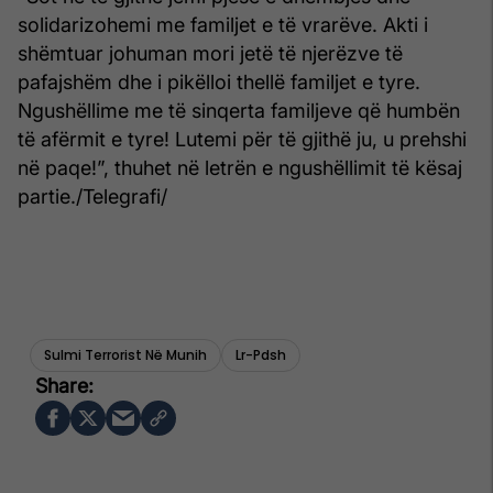
solidarizohemi me familjet e të vrarëve. Akti i
shëmtuar johuman mori jetë të njerëzve të
pafajshëm dhe i pikëlloi thellë familjet e tyre.
Ngushëllime me të sinqerta familjeve që humbën
të afërmit e tyre! Lutemi për të gjithë ju, u prehshi
në paqe!”, thuhet në letrën e ngushëllimit të kësaj
partie./Telegrafi/
Sulmi Terrorist Në Munih
Lr-Pdsh