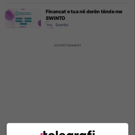
Financat e tua në dorën tënde me
SWINTO
Swinto