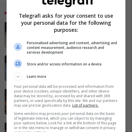
Top 5
Telegrafi asks for your consent to use
your personal data for the following
Vaktia e Ramazanit 2026 në
purposes:
Kosovë
29/01/2026
Personalised advertising and content, advertising and
content measurement, audience research and
services development
Kush është Marta Kos, zyrtarja
Store and/or access information on a device
evropiane që po akuzohet se
ishte bashkëpunëtore e UDBA-
Learn more
s
14/03/2026
Your personal data will be processed and information from
your device (cookies, unique identifiers, and other device
LUFTA MINUTË PAS MINUTE -
data) may be stored by, accessed by and shared with 369
Gjithçka që po ndodh në Iran
partners, or used specifically by this site. We and our partners
dhe Lindjen e Mesme
may use precise geolocation data.
List of partners.
17/03/2026
Some vendors may process your personal data on the basis
of legitimate interest, which you can object to by managing
your options below. Look for a link at the bottom of this page
Gjithçka që ka ndodhur në 18
or in the site menu to manage or withdraw consent in privacy