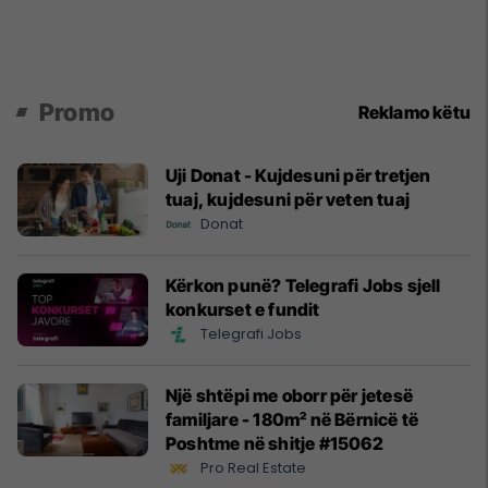
Promo
Reklamo këtu
Uji Donat - Kujdesuni për tretjen
tuaj, kujdesuni për veten tuaj
Donat
Kërkon punë? Telegrafi Jobs sjell
konkurset e fundit
Telegrafi Jobs
Një shtëpi me oborr për jetesë
familjare - 180m² në Bërnicë të
Poshtme në shitje #15062
Pro Real Estate