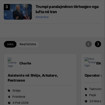
Trumpi paralajmëron tërheqjen nga
lufta në Iran
Amerika
Jobs
Real Estate
Charlie
Elko
Asistente në Shitje, Arkatare,
Operator n
Pastruese
Teknologji
Shitje
Pejë
Prishtinë
23 Mars 2
4 Prill 2026