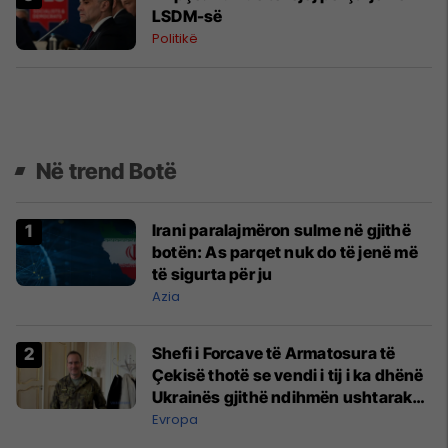
LSDM-së
Politikë
Në trend Botë
Irani paralajmëron sulme në gjithë
botën: As parqet nuk do të jenë më
të sigurta për ju
Azia
Shefi i Forcave të Armatosura të
Çekisë thotë se vendi i tij i ka dhënë
Ukrainës gjithë ndihmën ushtarake
që mundi
Evropa