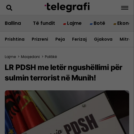
Ballina
Të fundit
Lajme
Botë
Ekono
Prishtina
Prizreni
Peja
Ferizaj
Gjakova
Mitrov
Lajme
>
Maqedoni
>
Politikë
LR PDSH me letër ngushëllimi për
sulmin terrorist në Munih!