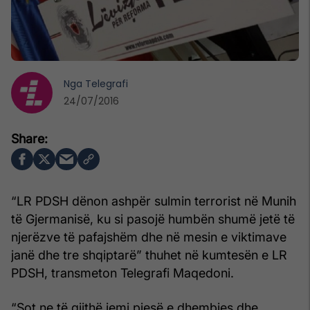
Nga
Telegrafi
24/07/2016
“LR PDSH dënon ashpër sulmin terrorist në Munih
të Gjermanisë, ku si pasojë humbën shumë jetë të
njerëzve të pafajshëm dhe në mesin e viktimave
janë dhe tre shqiptarë” thuhet në kumtesën e LR
PDSH, transmeton Telegrafi Maqedoni.
“Sot ne të gjithë jemi pjesë e dhembjes dhe