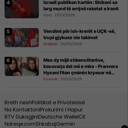
Izraeli publikon hartën: Shikoni sa
larg mund të arrijnë raketat e Iranit
Azia
21/03/2026
Vendimi për ish-krerët e UÇK-së,
trupi gjykues nis takimet
Drejtësi
20/03/2026
Mes dy mijë shkencëtarëve,
kosovarja del më e mira - Pranvera
Hyseni fiton çmimin kryesor në
konferencën më të madhe për
Kosovë
20/03/2026
shkenca planetare
Rreth nesh
Politikat e Privatësisë
Na Kontaktoni
Prokurimi i Hapur
RTV Dukagjini
Deutsche Welle
ICK
Ndreqe.com
Shkabaj
Germin