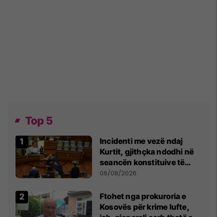
Top 5
Incidenti me vezë ndaj
Kurtit, gjithçka ndodhi në
seancën konstituive të
Kuvendit
06/08/2026
Ftohet nga prokuroria e
Kosovës për krime lufte,