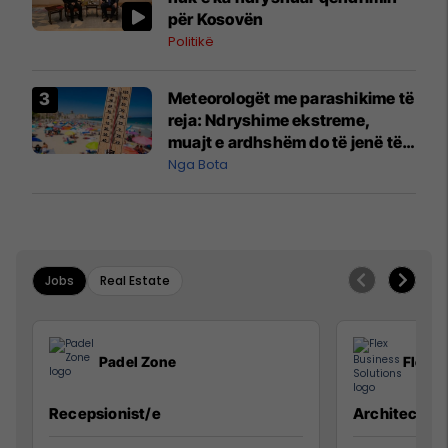
për Kosovën
Politikë
Meteorologët me parashikime të
reja: Ndryshime ekstreme,
muajt e ardhshëm do të jenë të
pazakontë
Nga Bota
Jobs
Real Estate
Padel Zone
Flex B
Recepsionist/e
Architect