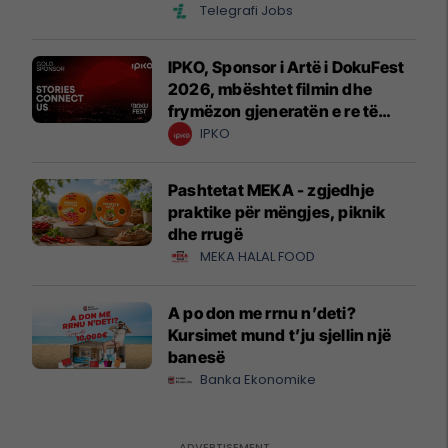
Telegrafi Jobs
IPKO, Sponsor i Artë i DokuFest
2026, mbështet filmin dhe
frymëzon gjeneratën e re të
krijuesve
IPKO
Pashtetat MEKA - zgjedhje
praktike për mëngjes, piknik
dhe rrugë
MEKA HALAL FOOD
A po don me rrnu n’deti?
Kursimet mund t’ju sjellin një
banesë
Banka Ekonomike