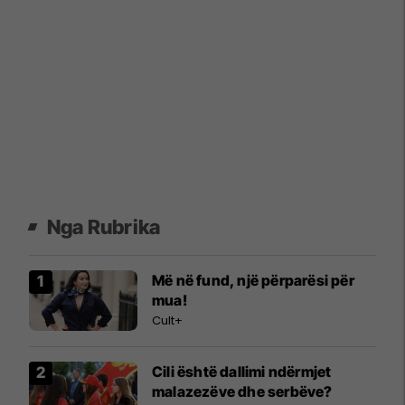
Nga Rubrika
Më në fund, një përparësi për
mua!
Cult+
Cili është dallimi ndërmjet
malazezëve dhe serbëve?