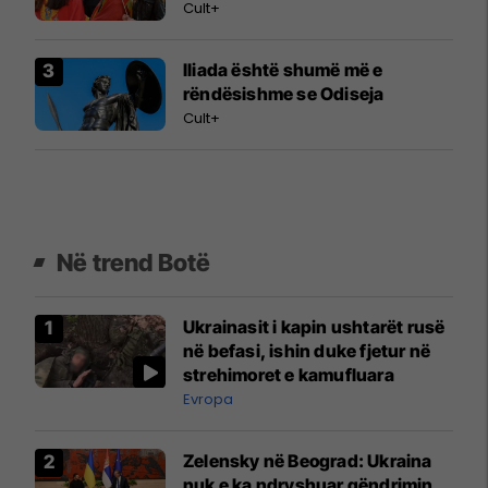
Cult+
Iliada është shumë më e
rëndësishme se Odiseja
Cult+
Në trend Botë
Ukrainasit i kapin ushtarët rusë
në befasi, ishin duke fjetur në
strehimoret e kamufluara
Evropa
Zelensky në Beograd: Ukraina
nuk e ka ndryshuar qëndrimin