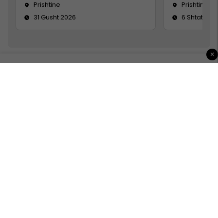
Prishtine
Prishtinë
31 Gusht 2026
6 Shtator 2
×