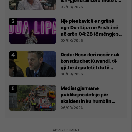
ish-gjenerali serb thotë se
dikush e tradhtoi në
02/08/2026
Beograd
Një pleskavicë e ngrënë
nga Dua Lipa në Prishtinë
në orën 04:28 të mëngjesit
- dhe bota digjitale serbe
03/08/2026
shpall gjendjen e luftës
Deda: Nëse deri nesër nuk
konstituohet Kuvendi, të
gjithë deputetët do të
bëjnë shkelje të rëndë
06/08/2026
kushtetuese
Mediat gjermane
publikojnë detaje për
aksidentin ku humbën
jetën tre mërgimtarë nga
06/08/2026
Komogllava e Ferizajt