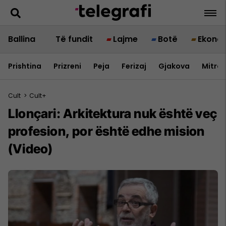
Ballina
Të fundit
Lajme
Botë
Ekono
Prishtina
Prizreni
Peja
Ferizaj
Gjakova
Mitrov
Cult
>
Cult+
Llonçari: Arkitektura nuk është veç
profesion, por është edhe mision
(Video)