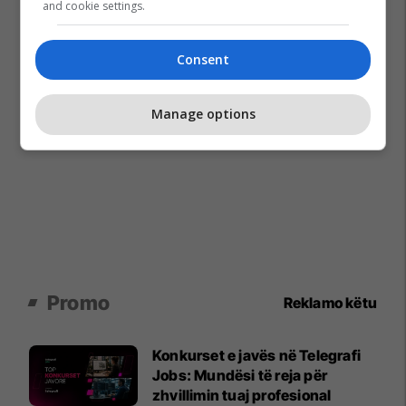
and cookie settings.
Consent
Manage options
Promo
Reklamo këtu
Konkurset e javës në Telegrafi
Jobs: Mundësi të reja për
zhvillimin tuaj profesional