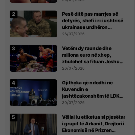
Pesë ditë pas marrjes së
detyrës, shefi i ri i ushtrisë
ukrainase urdhëron
kontroll të madh
26/07/2026
Vetëm dy raunde dhe
miliona euro në xhep,
zbulohet sa fituan Joshua
e Prenga
26/07/2026
Gjithçka që ndodhi në
Kuvendin e
jashtëzakonshëm të LDK-
së
30/07/2026
Vëllai iu etiketua si pjesëtar
i grupit të Arkanit, Drejtori i
Ekonomisë në Prizren