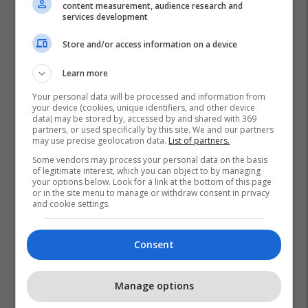
content measurement, audience research and
services development
Store and/or access information on a device
Learn more
Your personal data will be processed and information from
your device (cookies, unique identifiers, and other device
data) may be stored by, accessed by and shared with 369
partners, or used specifically by this site. We and our partners
may use precise geolocation data.
List of partners.
Some vendors may process your personal data on the basis
of legitimate interest, which you can object to by managing
Sami Lushtaku
Ramiz Lladrovci
Pdk
your options below. Look for a link at the bottom of this page
or in the site menu to manage or withdraw consent in privacy
and cookie settings.
Consent
Manage options