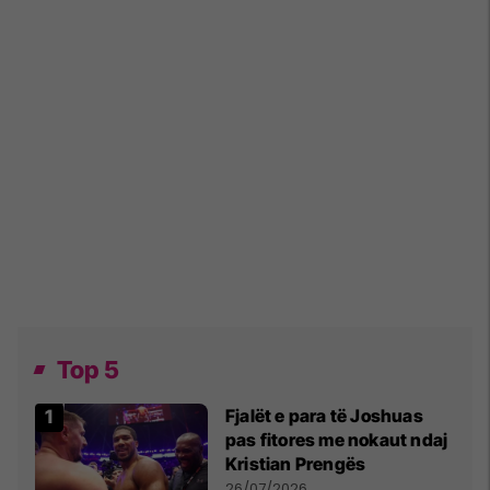
Top 5
Fjalët e para të Joshuas
pas fitores me nokaut ndaj
Kristian Prengës
26/07/2026