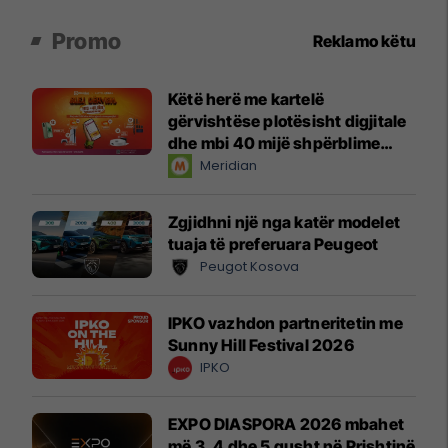
Promo
Reklamo këtu
Këtë herë me kartelë
gërvishtëse plotësisht digjitale
dhe mbi 40 mijë shpërblime
instant!
Meridian
Zgjidhni një nga katër modelet
tuaja të preferuara Peugeot
Peugot Kosova
IPKO vazhdon partneritetin me
Sunny Hill Festival 2026
IPKO
EXPO DIASPORA 2026 mbahet
më 3, 4 dhe 5 gusht në Prishtinë