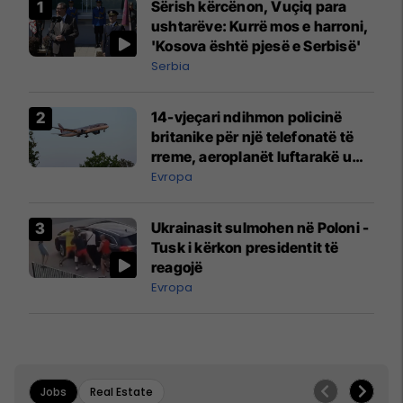
Sërish kërcënon, Vuçiq para
ushtarëve: Kurrë mos e harroni,
'Kosova është pjesë e Serbisë'
Serbia
14-vjeçari ndihmon policinë
britanike për një telefonatë të
rreme, aeroplanët luftarakë u
ngritën në ajër për të
Evropa
interceptuar fluturaken e Qatar
Airways që po shkonte drejt
Ukrainasit sulmohen në Poloni -
Mançesterit
Tusk i kërkon presidentit të
reagojë
Evropa
Jobs
Real Estate