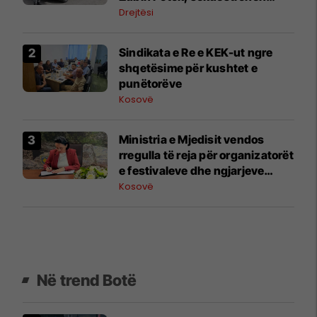
prova
Drejtësi
Sindikata e Re e KEK-ut ngre
shqetësime për kushtet e
punëtorëve
Kosovë
Ministria e Mjedisit vendos
rregulla të reja për organizatorët
e festivaleve dhe ngjarjeve
publike
Kosovë
Në trend Botë