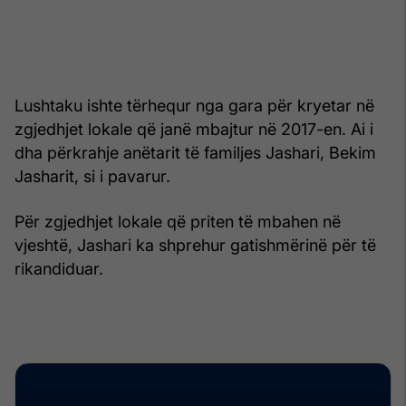
Lushtaku ishte tërhequr nga gara për kryetar në
zgjedhjet lokale që janë mbajtur në 2017-en. Ai i
dha përkrahje anëtarit të familjes Jashari, Bekim
Jasharit, si i pavarur.
Për zgjedhjet lokale që priten të mbahen në
vjeshtë, Jashari ka shprehur gatishmërinë për të
rikandiduar.