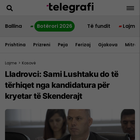
Ballina
Botërori 2026
Të fundit
Lajme
Prishtina
Prizreni
Peja
Ferizaj
Gjakova
Mitrov
Lajme
>
Kosovë
Lladrovci: Sami Lushtaku do të
tërhiqet nga kandidatura për
kryetar të Skenderajt