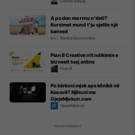
Edonis Bytyqi
A po don me rrnu n’deti?
Kursimet mund t’ju sjellin një
banesë
Banka Ekonomike
Plan B Creative rrit ndikimin e
biznesit tuaj online
Plan B
Po kërkoni mjek apo klinikë në
Kosovë? Njihuni me
GjejeMjekun.com
GjejeMjekun