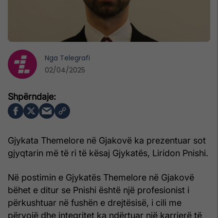
Nga
Telegrafi
02/04/2025
Gjykata Themelore në Gjakovë ka prezentuar sot
gjyqtarin më të ri të kësaj Gjykatës, Liridon Pnishi.
Në postimin e Gjykatës Themelore në Gjakovë
bëhet e ditur se Pnishi është një profesionist i
përkushtuar në fushën e drejtësisë, i cili me
përvojë dhe integritet ka ndërtuar një karrierë të