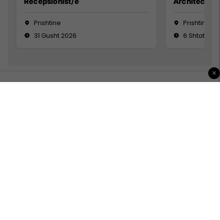
Recepsionist/e
Architect
Prishtine
Prishtinë
31 Gusht 2026
6 Shtator 2
×