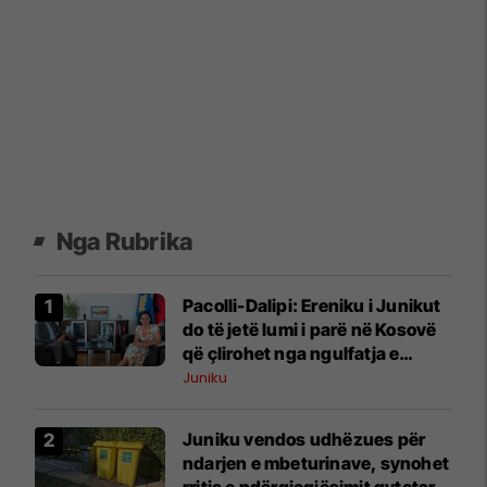
Nga Rubrika
Pacolli-Dalipi: Ereniku i Junikut
do të jetë lumi i parë në Kosovë
që çlirohet nga ngulfatja e
betonit
Juniku
Juniku vendos udhëzues për
ndarjen e mbeturinave, synohet
rritja e ndërgjegjësimit qytetar