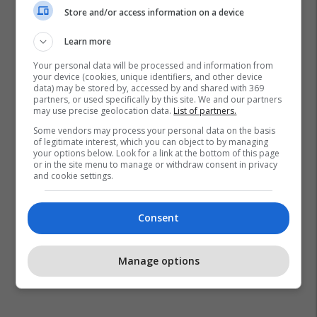
Store and/or access information on a device
Gjyqtarët
Gjakova
Gjykata Themelore Në Gjakovë
Learn more
Liridon Pnishi
Your personal data will be processed and information from
your device (cookies, unique identifiers, and other device
data) may be stored by, accessed by and shared with 369
partners, or used specifically by this site. We and our partners
may use precise geolocation data.
List of partners.
Some vendors may process your personal data on the basis
of legitimate interest, which you can object to by managing
your options below. Look for a link at the bottom of this page
or in the site menu to manage or withdraw consent in privacy
and cookie settings.
Consent
Manage options