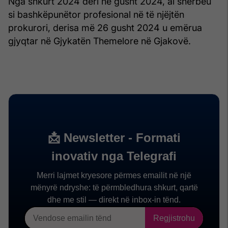
Nga shkurt 2024 deri në gusht 2024, ai shërbeu
si bashkëpunëtor profesional në të njëjtën
prokurori, derisa më 26 gusht 2024 u emërua
gjyqtar në Gjykatën Themelore në Gjakovë.