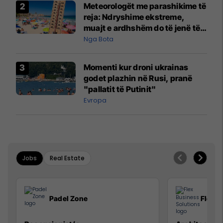
Meteorologët me parashikime të
reja: Ndryshime ekstreme,
muajt e ardhshëm do të jenë të
pazakontë
Nga Bota
Momenti kur droni ukrainas
godet plazhin në Rusi, pranë
"pallatit të Putinit"
Evropa
Jobs
Real Estate
Padel Zone
Flex B