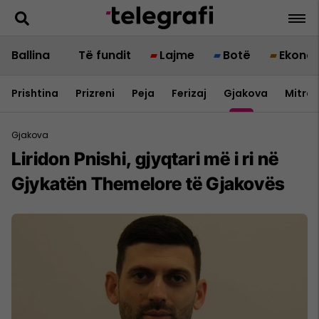
Ballina
Të fundit
Lajme
Botë
Ekono
Prishtina
Prizreni
Peja
Ferizaj
Gjakova
Mitrov
Gjakova
Liridon Pnishi, gjyqtari më i ri në
Gjykatën Themelore të Gjakovës