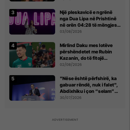
tribunat
Një pleskavicë e ngrënë
nga Dua Lipa në Prishtinë
në orën 04:28 të mëngjesit
- dhe bota digjitale serbe
03/08/2026
shpall gjendjen e luftës
Mirlind Daku mes lotëve
përshëndetet me Rubin
Kazanin, do të fitojë
miliona te Spartak Moska
02/08/2026
"Nëse është përfshirë, ka
gabuar rëndë, nuk i falet",
Abdixhiku i çon “selam”
Përparim Ramës
30/07/2026