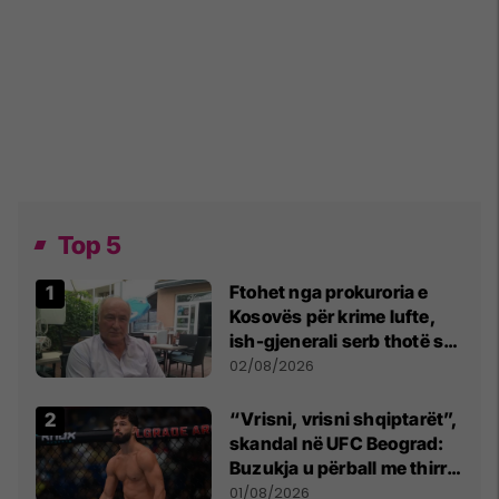
Top 5
Ftohet nga prokuroria e
Kosovës për krime lufte,
ish-gjenerali serb thotë se
dikush e tradhtoi në
02/08/2026
Beograd
“Vrisni, vrisni shqiptarët”,
skandal në UFC Beograd:
Buzukja u përball me thirrje
anti-shqiptare nga
01/08/2026