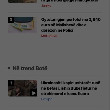
Juniku
Qytetari gjen portofol me 2,940
euro në Malishevë dhe e
dorëzon në Polici
Malisheva
Në trend Botë
Ukrainasit i kapin ushtarët rusë
në befasi, ishin duke fjetur në
strehimoret e kamufluara
Evropa