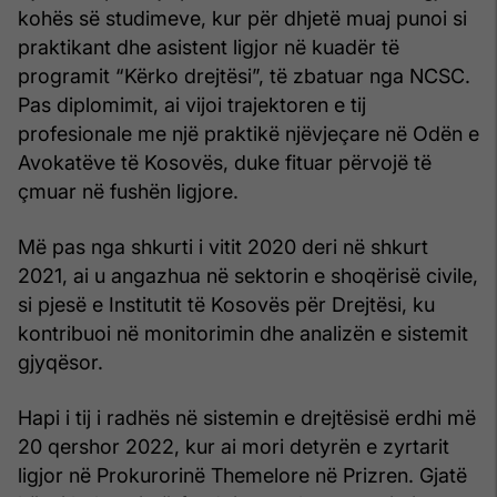
kohës së studimeve, kur për dhjetë muaj punoi si
praktikant dhe asistent ligjor në kuadër të
programit “Kërko drejtësi”, të zbatuar nga NCSC.
Pas diplomimit, ai vijoi trajektoren e tij
profesionale me një praktikë njëvjeçare në Odën e
Avokatëve të Kosovës, duke fituar përvojë të
çmuar në fushën ligjore.
Më pas nga shkurti i vitit 2020 deri në shkurt
2021, ai u angazhua në sektorin e shoqërisë civile,
si pjesë e Institutit të Kosovës për Drejtësi, ku
kontribuoi në monitorimin dhe analizën e sistemit
gjyqësor.
Hapi i tij i radhës në sistemin e drejtësisë erdhi më
20 qershor 2022, kur ai mori detyrën e zyrtarit
ligjor në Prokurorinë Themelore në Prizren. Gjatë