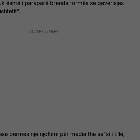
uk është i paraparë brenda formës së qeverisjes
shtetit".
e përmes një njoftimi për media tha se"si i tillë,