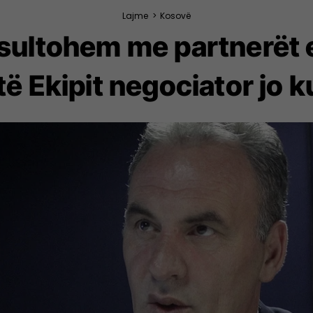
Lajme
>
Kosovë
sultohem me partnerët e
 të Ekipit negociator jo 