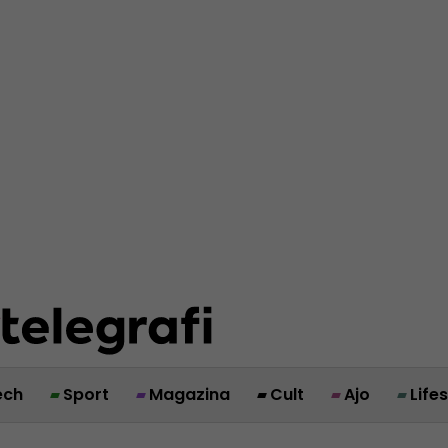
ech
Sport
Magazina
Cult
Ajo
Life