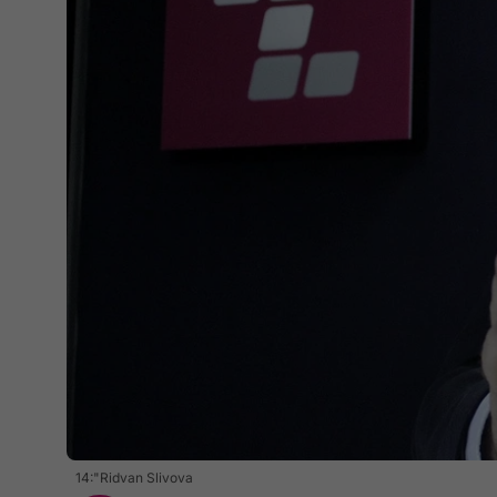
14:"Ridvan Slivova