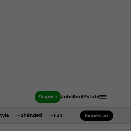
Eksperti
Jobs
Real Estate
style
Shëndeti
Fun
Newsletter