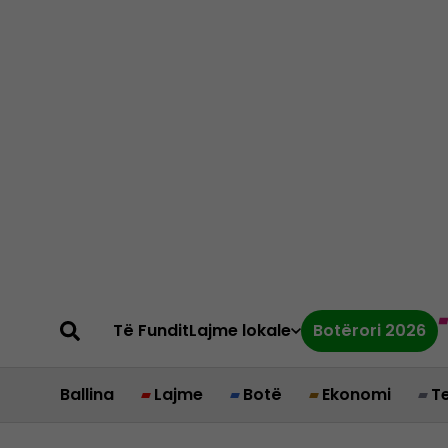
Të Fundit
Lajme lokale
Botërori 2026
Ballina
Lajme
Botë
Ekonomi
T