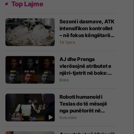
Top Lajme
Sezoni i dasmave, ATK
intensifikon kontrollet
– në fokus këngëtarët,
sallat, fotografët dhe
Të Tjera
shërbimet tjera
AJ dhe Prenga
vlerësojnë atributet e
njëri-tjetrit në boks:
Nga shpejtësia te aura,
Boks
ja notat që i dhanë para
meçit
Roboti humanoid i
Teslas do të mësojë
nga punëtorët në
Gigafactory
Robotikë