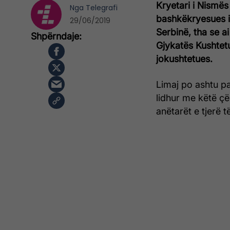
Kryetari i Nismës
Nga
Telegrafi
bashkëkryesues i
29/06/2019
Serbinë, tha se ai
Gjykatës Kushtetu
jokushtetues.
Limaj po ashtu pa
lidhur me këtë çë
anëtarët e tjerë t