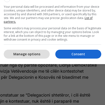
 Kosovën, Fatmir Limaj tha se pas vendimit të
Your personal data will be processed and information from your device
(cookies, unique identifiers, and other device data) may be stored by,
ëtarët e Delegacionit nga Partia Socialdemokrate
accessed by and shared with 369 partners, or used specifically by this
heqje.
site. We and our partners may use precise geolocation data.
List of
partners.
Some vendors may process your personal data on the basis of legitimate
Gjykatës Kushtetuese ka pasur zhvillime të reja.
interest, which you can object to by managing your options below. Look
opozitës nga Partia Socialdemokrate,
for a link at the bottom of this page or in the site menu to manage or
withdraw consent in privacy and cookie settings.
Shpend Ahmeti dhe anëtarët e tjerë që kanë qenë
nit shtetëror kanë ofruar dorëheqje”, tha ai.
Manage options
Consent
saj jave, Gjykata Kushtetuese vendosi në favor të
ruar nga dy partitë opozitare, Lidhja Demokratike
vizja Vetëvendosje me të cilën kontestohet
ji për Delegacionin e Kosovës në bisedimet me
onstatuar se “Delegacioni shtetëror, i cili është
in e kontestuar, nuk është i paraparë me