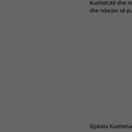
Kushtetutë dhe n
dhe ndarjes së pu
Gjykata Kushtetues