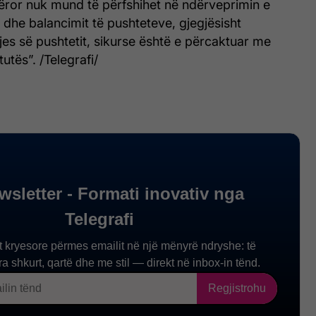
tëror nuk mund të përfshihet në ndërveprimin e
t dhe balancimit të pushteteve, gjegjësisht
jes së pushtetit, sikurse është e përcaktuar me
utës”. /Telegrafi/