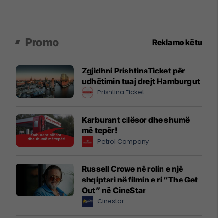
Promo
Reklamo këtu
Zgjidhni PrishtinaTicket për
udhëtimin tuaj drejt Hamburgut
Prishtina Ticket
Karburant cilësor dhe shumë
më tepër!
Petrol Company
Russell Crowe në rolin e një
shqiptari në filmin e ri “The Get
Out” në CineStar
Cinestar