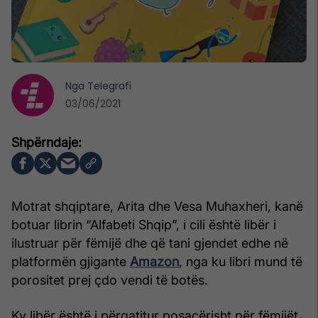
Nga
Telegrafi
03/06/2021
Motrat shqiptare, Arita dhe Vesa Muhaxheri, kanë
botuar librin “Alfabeti Shqip”, i cili është libër i
ilustruar për fëmijë dhe që tani gjendet edhe në
platformën gjigante
Amazon
, nga ku libri mund të
porositet prej çdo vendi të botës.
Ky libër është i përgatitur posaçërisht për fëmijët