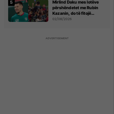
Mirlind Daku mes lotëve
përshëndetet me Rubin
Kazanin, do të fitojë
miliona te Spartak Moska
02/08/2026