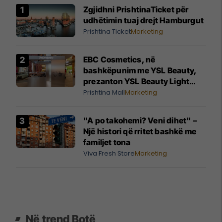
Zgjidhni PrishtinaTicket për
udhëtimin tuaj drejt Hamburgut
Prishtina Ticket
Marketing
EBC Cosmetics, në
bashkëpunim me YSL Beauty,
prezanton YSL Beauty Light
Club, nga 29 korriku deri më 16
Prishtina Mall
Marketing
gusht në Prishtina Mall
"A po takohemi? Veni dihet" –
Një histori që rritet bashkë me
familjet tona
Viva Fresh Store
Marketing
Në trend Botë