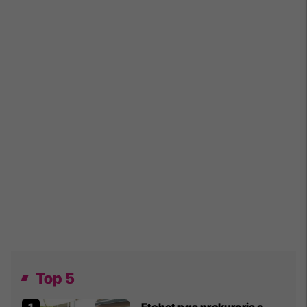
Top 5
Ftohet nga prokuroria e