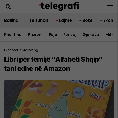
Ballina
Të fundit
Lajme
Botë
Ekono
Prishtina
Prizreni
Peja
Ferizaj
Gjakova
Mitrov
Ekonomi
>
Marketing
Libri për fëmijë “Alfabeti Shqip”
tani edhe në Amazon