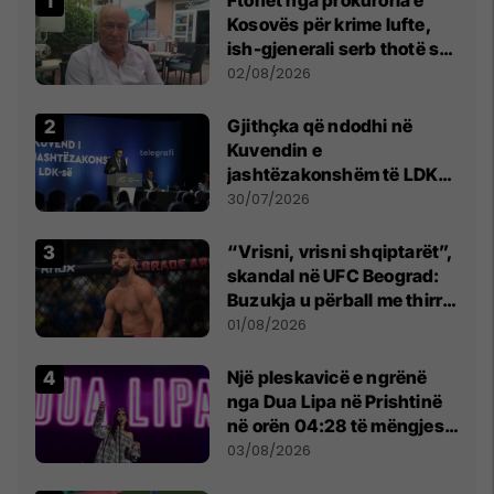
Kosovës për krime lufte,
ish-gjenerali serb thotë se
dikush e tradhtoi në
02/08/2026
Beograd
Gjithçka që ndodhi në
Kuvendin e
jashtëzakonshëm të LDK-
së
30/07/2026
“Vrisni, vrisni shqiptarët”,
skandal në UFC Beograd:
Buzukja u përball me thirrje
anti-shqiptare nga
01/08/2026
tribunat
Një pleskavicë e ngrënë
nga Dua Lipa në Prishtinë
në orën 04:28 të mëngjesit
- dhe bota digjitale serbe
03/08/2026
shpall gjendjen e luftës