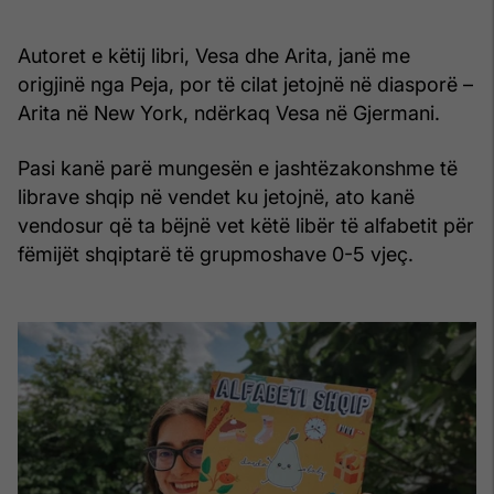
Autoret e këtij libri, Vesa dhe Arita, janë me
origjinë nga Peja, por të cilat jetojnë në diasporë –
Arita në New York, ndërkaq Vesa në Gjermani.
Pasi kanë parë mungesën e jashtëzakonshme të
librave shqip në vendet ku jetojnë, ato kanë
vendosur që ta bëjnë vet këtë libër të alfabetit për
fëmijët shqiptarë të grupmoshave 0-5 vjeç.