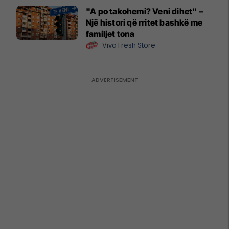
"A po takohemi? Veni dihet" –
Një histori që rritet bashkë me
familjet tona
Viva Fresh Store