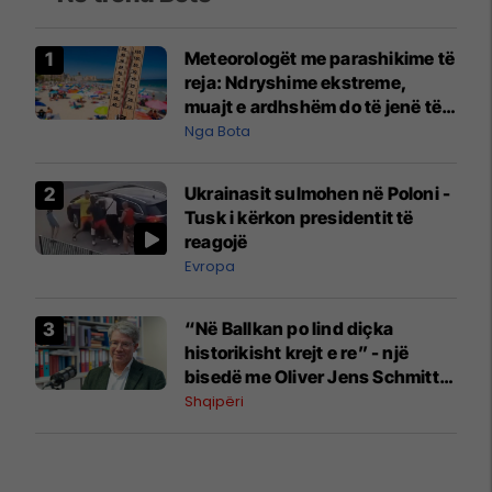
Meteorologët me parashikime të
reja: Ndryshime ekstreme,
muajt e ardhshëm do të jenë të
pazakontë
Nga Bota
Ukrainasit sulmohen në Poloni -
Tusk i kërkon presidentit të
reagojë
Evropa
“Në Ballkan po lind diçka
historikisht krejt e re” - një
bisedë me Oliver Jens Schmitt
mbi protestat në Shqipëri dhe të
Shqipëri
kaluarën e rajonit