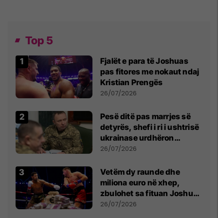
Top 5
Fjalët e para të Joshuas
pas fitores me nokaut ndaj
Kristian Prengës
26/07/2026
Pesë ditë pas marrjes së
detyrës, shefi i ri i ushtrisë
ukrainase urdhëron
kontroll të madh
26/07/2026
Vetëm dy raunde dhe
miliona euro në xhep,
zbulohet sa fituan Joshua
e Prenga
26/07/2026