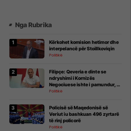
Nga Rubrika
Kërkohet komision hetimor dhe
interpelancë për Stoillkoviqin
Politikë
Filipçe: Qeveria e dinte se
ndryshimi i Kornizës
Negociuese ishte i pamundur,
por zgjodhi të luante me
Politikë
emocionet e njerëzve
Policisë së Maqedonisë së
Veriut iu bashkuan 496 zyrtarë
të rinj policorë
Politikë