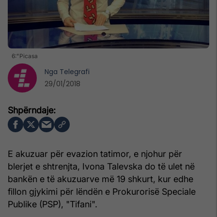
6:"Picasa
Nga
Telegrafi
29/01/2018
E akuzuar për evazion tatimor, e njohur për
blerjet e shtrenjta, Ivona Talevska do të ulet në
bankën e të akuzuarve më 19 shkurt, kur edhe
fillon gjykimi për lëndën e Prokurorisë Speciale
Publike (PSP), "Tifani".