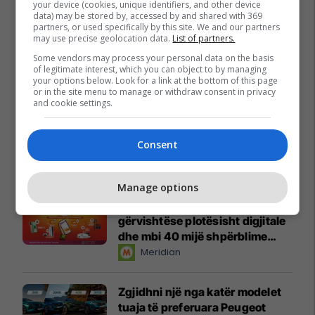
your device (cookies, unique identifiers, and other device
data) may be stored by, accessed by and shared with 369
partners, or used specifically by this site. We and our partners
may use precise geolocation data.
List of partners.
Some vendors may process your personal data on the basis
of legitimate interest, which you can object to by managing
your options below. Look for a link at the bottom of this page
or in the site menu to manage or withdraw consent in privacy
and cookie settings.
Consent
Promo
Reklamo këtu
Manage options
Këtë herë me kartelë
gërvishtëse plotësisht digjitale
dhe mbi 40 mijë shpërblime
instant!
Meridian
Zgjidhni një nga katër modelet
tuaja të preferuara Peugeot