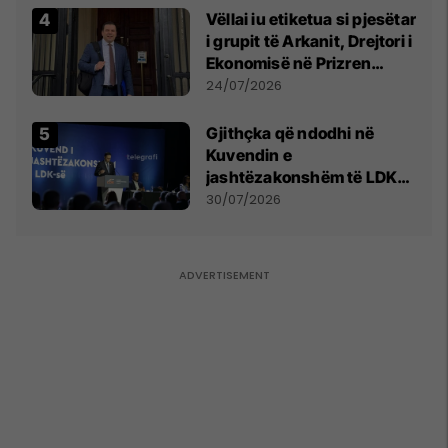
Vëllai iu etiketua si pjesëtar
i grupit të Arkanit, Drejtori i
Ekonomisë në Prizren
mohon pretendimet
24/07/2026
Gjithçka që ndodhi në
Kuvendin e
jashtëzakonshëm të LDK-
së
30/07/2026