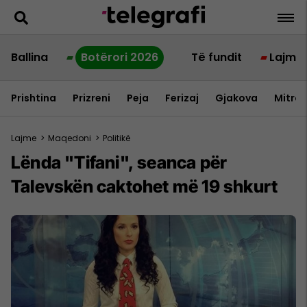
Ballina
Botërori 2026
Të fundit
Lajme
Prishtina
Prizreni
Peja
Ferizaj
Gjakova
Mitrov
Lajme
>
Maqedoni
>
Politikë
Lënda "Tifani", seanca për
Talevskën caktohet më 19 shkurt