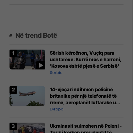
Në trend Botë
Sërish kërcënon, Vuçiq para
ushtarëve: Kurrë mos e harroni,
'Kosova është pjesë e Serbisë'
Serbia
14-vjeçari ndihmon policinë
britanike për një telefonatë të
rreme, aeroplanët luftarakë u
ngritën në ajër për të
Evropa
interceptuar fluturaken e Qatar
Airways që po shkonte drejt
Ukrainasit sulmohen në Poloni -
Mançesterit
Tusk i kërkon presidentit të