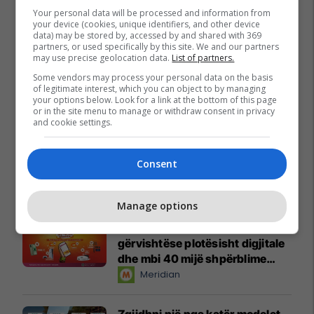
Your personal data will be processed and information from
your device (cookies, unique identifiers, and other device
data) may be stored by, accessed by and shared with 369
partners, or used specifically by this site. We and our partners
may use precise geolocation data.
List of partners.
Some vendors may process your personal data on the basis
of legitimate interest, which you can object to by managing
your options below. Look for a link at the bottom of this page
or in the site menu to manage or withdraw consent in privacy
and cookie settings.
Consent
Promo
Reklamo këtu
Manage options
Këtë herë me kartelë
gërvishtëse plotësisht digjitale
dhe mbi 40 mijë shpërblime
instant!
Meridian
Zgjidhni një nga katër modelet