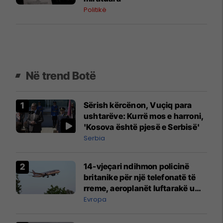
Politikë
Në trend Botë
Sërish kërcënon, Vuçiq para
ushtarëve: Kurrë mos e harroni,
'Kosova është pjesë e Serbisë'
Serbia
14-vjeçari ndihmon policinë
britanike për një telefonatë të
rreme, aeroplanët luftarakë u
ngritën në ajër për të
Evropa
interceptuar fluturaken e Qatar
Airways që po shkonte drejt