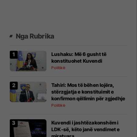
Nga Rubrika
​Lushaku: Më 6 gusht të
konstituohet Kuvendi
Politikë
​Tahiri: Mos të bëhen lojëra,
stërzgjatja e konstituimit e
konfirmon qëllimin për zgjedhje
Politikë
Kuvendi i jashtëzakonshëm i
LDK-së, këto janë vendimet e
miratuara