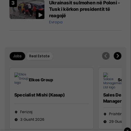
Ukrainasit sulmohen në Poloni -
Mançesterit
Tusk i kërkon presidentit të
reagojë
Evropa
Jobs
Real Estate
Elkos Group
Solac
Specialist Mishi (Kasap)
Sales Devel
Manager
Ferizaj
Prishtinë
3 Gusht 2026
29 Gusht 2
×