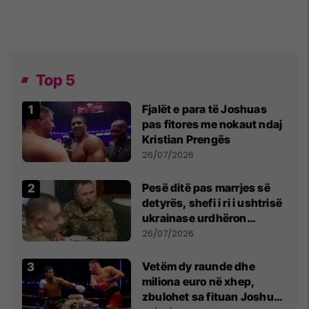
Top 5
Fjalët e para të Joshuas
pas fitores me nokaut ndaj
Kristian Prengës
26/07/2026
Pesë ditë pas marrjes së
detyrës, shefi i ri i ushtrisë
ukrainase urdhëron
kontroll të madh
26/07/2026
Vetëm dy raunde dhe
miliona euro në xhep,
zbulohet sa fituan Joshua