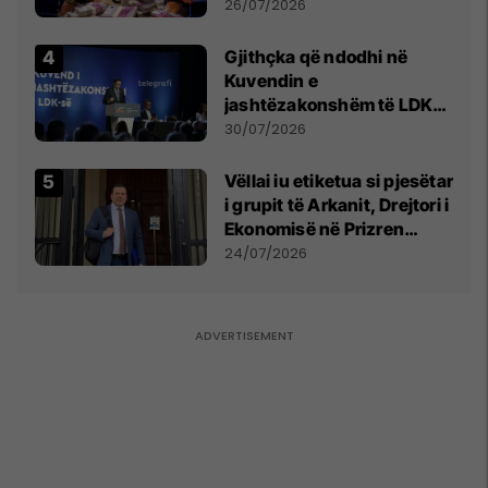
e Prenga
26/07/2026
Gjithçka që ndodhi në
Kuvendin e
jashtëzakonshëm të LDK-
së
30/07/2026
Vëllai iu etiketua si pjesëtar
i grupit të Arkanit, Drejtori i
Ekonomisë në Prizren
mohon pretendimet
24/07/2026