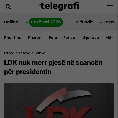
Ballina
Botërori 2026
Të fundit
Lajme
Prishtina
Prizreni
Peja
Ferizaj
Gjakova
Mitrov
Lajme
>
Kosovë
>
Politikë
LDK nuk merr pjesë në seancën
për presidentin