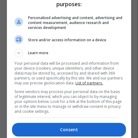
krijuesve
IPKO
purposes:
Personalised advertising and content, advertising and
Pashtetat MEKA - zgjedhje
content measurement, audience research and
praktike për mëngjes, piknik
services development
dhe rrugë
MEKA HALAL FOOD
Store and/or access information on a device
Learn more
A po don me rrnu n’deti?
Kursimet mund t’ju sjellin një
Your personal data will be processed and information from
your device (cookies, unique identifiers, and other device
banesë
data) may be stored by, accessed by and shared with 369
Banka Ekonomike
partners, or used specifically by this site. We and our partners
may use precise geolocation data.
List of partners.
Some vendors may process your personal data on the basis
of legitimate interest, which you can object to by managing
your options below. Look for a link at the bottom of this page
or in the site menu to manage or withdraw consent in privacy
and cookie settings.
Consent