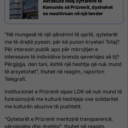
Aktakuzë ndaj zyrtarëve të
Komunës së Prizrenit, dyshohet
se mashtruan në një tender
“Në mungesë të një qëndrimi të qartë, qytetarët
me të drejtë pyesin: për kë punon kryetari Totaj?
Për interesin publik apo për mbrojtjen e
interesave të individëve brenda qeverisjes së tij?
Përgjigja, deri tani, është një heshtje që nuk mund
të arsyetohet”, thuhet në reagim, raporton
Telegrafi.
Institucionet e Prizrenit sipas LDK-së nuk mund të
funksionojnë me kulturë heshtjeje ose solidaritet
me kulturën abuzive të pushtetit.
“Qytetarët e Prizrenit meritojnë transparencë,
përgjegjësi dhe drejtësi”, thuhet në reagim.