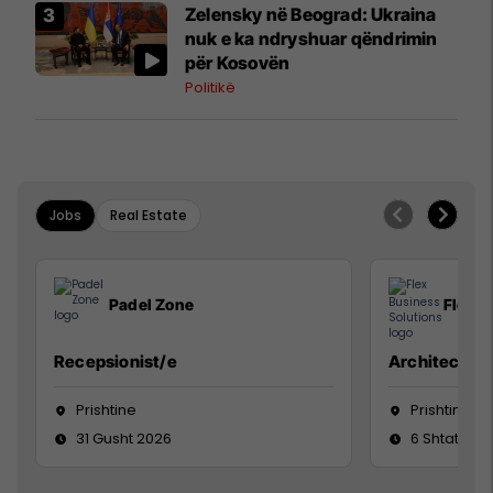
Zelensky në Beograd: Ukraina
nuk e ka ndryshuar qëndrimin
për Kosovën
Politikë
Jobs
Real Estate
Padel Zone
Flex B
Recepsionist/e
Architect
Prishtine
Prishtinë
31 Gusht 2026
6 Shtator 2