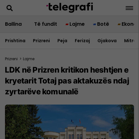
Ballina
Të fundit
Lajme
Botë
Ekono
Prishtina
Prizreni
Peja
Ferizaj
Gjakova
Mitrov
Prizreni
>
Lajme
LDK në Prizren kritikon heshtjen e
kryetarit Totaj pas aktakuzës ndaj
zyrtarëve komunalë