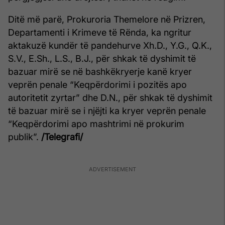
Ditë më parë, Prokuroria Themelore në Prizren,
Departamenti i Krimeve të Rënda, ka ngritur
aktakuzë kundër të pandehurve Xh.D., Y.G., Q.K.,
S.V., E.Sh., L.S., B.J., për shkak të dyshimit të
bazuar mirë se në bashkëkryerje kanë kryer
veprën penale “Keqpërdorimi i pozitës apo
autoritetit zyrtar” dhe D.N., për shkak të dyshimit
të bazuar mirë se i njëjti ka kryer veprën penale
“Keqpërdorimi apo mashtrimi në prokurim
publik”.
/Telegrafi/