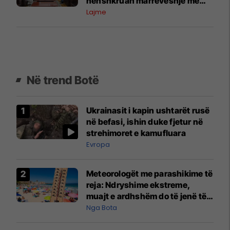
nënshkruan marrëveshje me
“Terre des hommes”
Lajme
Në trend Botë
Ukrainasit i kapin ushtarët rusë
në befasi, ishin duke fjetur në
strehimoret e kamufluara
Evropa
Meteorologët me parashikime të
reja: Ndryshime ekstreme,
muajt e ardhshëm do të jenë të
pazakontë
Nga Bota