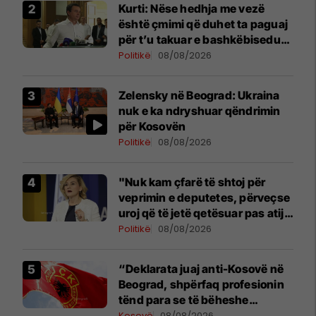
Kurti: Nëse hedhja me vezë
është çmimi që duhet ta paguaj
për t’u takuar e bashkëbiseduar
jam i lumtur ta bëj këtë
Politikë
08/08/2026
Zelensky në Beograd: Ukraina
nuk e ka ndryshuar qëndrimin
për Kosovën
Politikë
08/08/2026
"Nuk kam çfarë të shtoj për
veprimin e deputetes, përveçse
uroj që të jetë qetësuar pas atij
momenti", reagon Kusari-Lila
Politikë
08/08/2026
“Deklarata juaj anti-Kosovë në
Beograd, shpërfaq profesionin
tënd para se të bëheshe
president”, OVL e UÇK-së i
Kosovë
08/08/2026