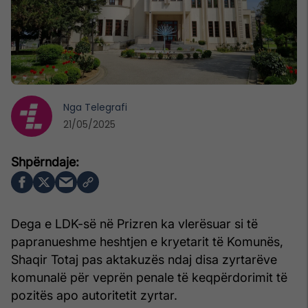
Nga
Telegrafi
21/05/2025
Dega e LDK-së në Prizren ka vlerësuar si të
papranueshme heshtjen e kryetarit të Komunës,
Shaqir Totaj pas aktakuzës ndaj disa zyrtarëve
komunalë për veprën penale të keqpërdorimit të
pozitës apo autoritetit zyrtar.