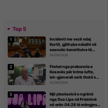
Top 5
Incidenti me vezë ndaj
Kurtit, gjithçka ndodhi në
seancën konstituive të
Kuvendit
06/08/2026
Ftohet nga prokuroria e
Kosovës për krime lufte,
ish-gjenerali serb thotë se
dikush e tradhtoi në
02/08/2026
Beograd
Një pleskavicë e ngrënë
nga Dua Lipa në Prishtinë
në orën 04:28 të mëngjesit