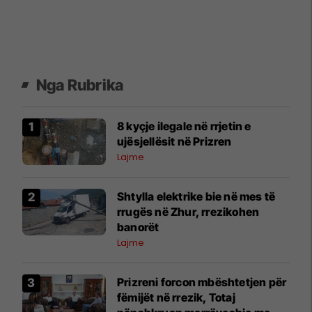
Nga Rubrika
8 kyçje ilegale në rrjetin e
ujësjellësit në Prizren
Lajme
Shtylla elektrike bie në mes të
rrugës në Zhur, rrezikohen
banorët
Lajme
Prizreni forcon mbështetjen për
fëmijët në rrezik, Totaj