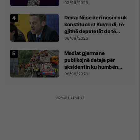
- dhe bota digjitale serbe
03/08/2026
shpall gjendjen e luftës
Deda: Nëse deri nesër nuk
konstituohet Kuvendi, të
gjithë deputetët do të
bëjnë shkelje të rëndë
06/08/2026
kushtetuese
Mediat gjermane
publikojnë detaje për
aksidentin ku humbën
jetën tre mërgimtarë nga
06/08/2026
Komogllava e Ferizajt