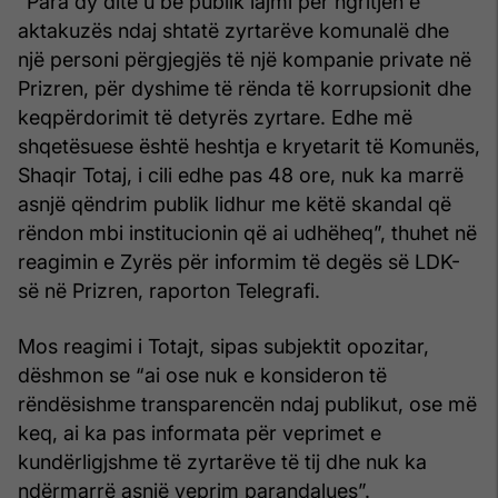
“Para dy dite u bë publik lajmi për ngritjen e
aktakuzës ndaj shtatë zyrtarëve komunalë dhe
një personi përgjegjës të një kompanie private në
Prizren, për dyshime të rënda të korrupsionit dhe
keqpërdorimit të detyrës zyrtare. Edhe më
shqetësuese është heshtja e kryetarit të Komunës,
Shaqir Totaj, i cili edhe pas 48 ore, nuk ka marrë
asnjë qëndrim publik lidhur me këtë skandal që
rëndon mbi institucionin që ai udhëheq”, thuhet në
reagimin e Zyrës për informim të degës së LDK-
së në Prizren, raporton Telegrafi.
Mos reagimi i Totajt, sipas subjektit opozitar,
dëshmon se “ai ose nuk e konsideron të
rëndësishme transparencën ndaj publikut, ose më
keq, ai ka pas informata për veprimet e
kundërligjshme të zyrtarëve të tij dhe nuk ka
ndërmarrë asnjë veprim parandalues”.