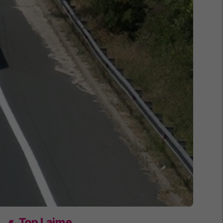
Top Lajme