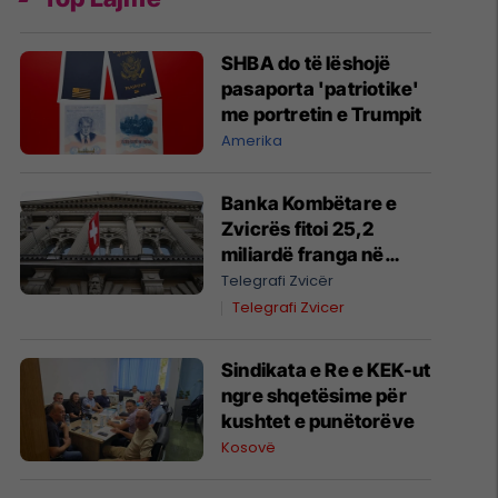
SHBA do të lëshojë
pasaporta 'patriotike'
me portretin e Trumpit
Amerika
Banka Kombëtare e
Zvicrës fitoi 25,2
miliardë franga në
gjashtëmujorin e parë
Telegrafi Zvicër
të vitit 2026
Telegrafi Zvicer
Sindikata e Re e KEK-ut
ngre shqetësime për
kushtet e punëtorëve
Kosovë