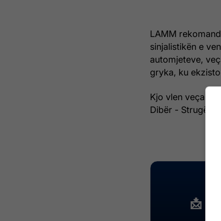
LAMM rekomandon 
sinjalistikën e v
automjeteve, veça
gryka, ku ekzisto
Kjo vlen veçanëri
Dibër - Strugë, V