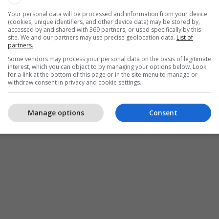
Your personal data will be processed and information from your device
(cookies, unique identifiers, and other device data) may be stored by,
accessed by and shared with 369 partners, or used specifically by this
site. We and our partners may use precise geolocation data.
List of
partners.
Some vendors may process your personal data on the basis of legitimate
interest, which you can object to by managing your options below. Look
for a link at the bottom of this page or in the site menu to manage or
withdraw consent in privacy and cookie settings.
Manage options
Consent