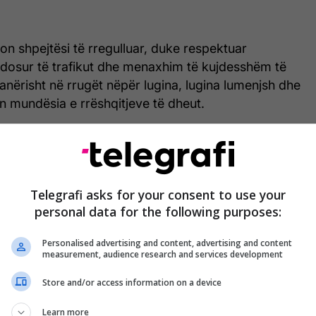
shpejtësi të rregulluar, duke respektuar
endosur të trafikut dhe menaxhim të kujdesshëm të
nërisht në rrugët nëpër lugina, lugina lumenjsh dhe
n mundësia e rrëshqitjeve të dheut.
sht për seksionet Katllanovë - Veles, Mavrovë -
inicë - Berovë dhe Koçan - Dellçevë.
Telegrafi asks for your consent to use your
personal data for the following purposes:
Personalised advertising and content, advertising and content
measurement, audience research and services development
Store and/or access information on a device
Learn more