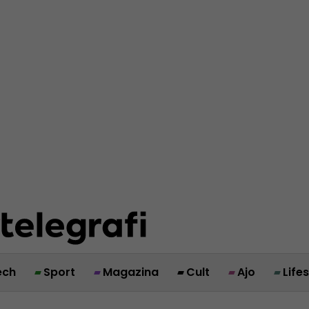
ech
Sport
Magazina
Cult
Ajo
Life