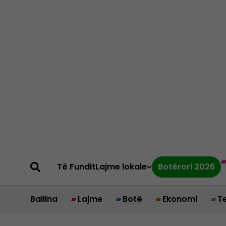
Të Fundit
Lajme lokale
Botërori 2026
Ballina
Lajme
Botë
Ekonomi
T