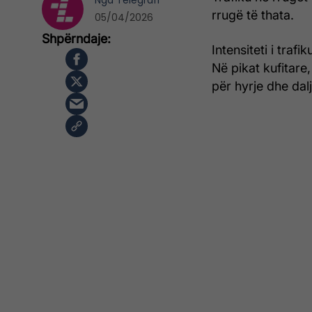
Nga
Telegrafi
rrugë të thata.
05/04/2026
Intensiteti i traf
Në pikat kufitar
për hyrje dhe dal