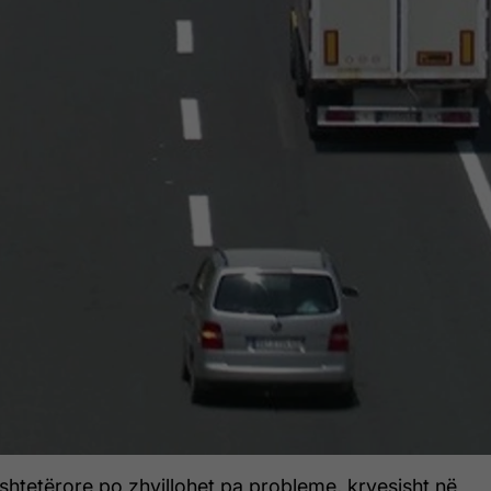
 shtetërore po zhvillohet pa probleme, kryesisht në