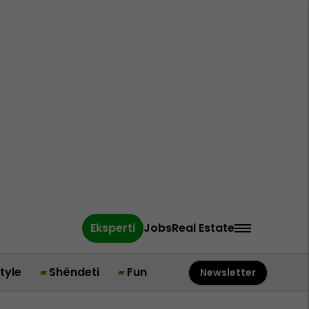
Eksperti
Jobs
Real Estate
style
Shëndeti
Fun
Newsletter