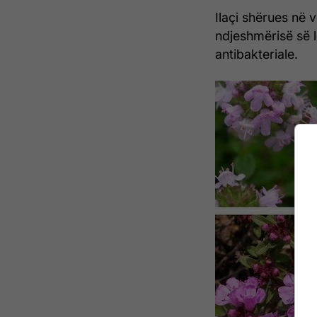
Ilaçi shërues në v
ndjeshmërisë së l
antibakteriale.