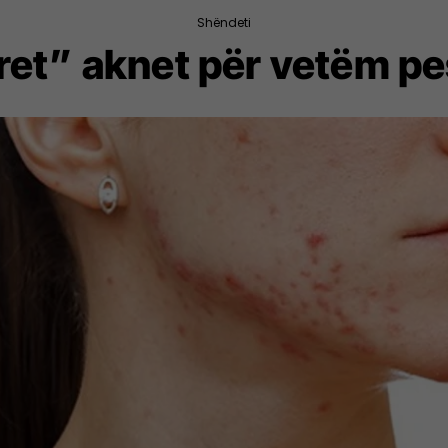
Shëndeti
vret” aknet për vetëm p