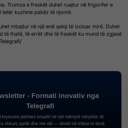
a. Trumza e freskët duhet ruajtur në frigorifer e
ë letër kuzhine pakëz të njomë.
het mbajtur në një enë qelqi të izoluar mirë. Duhet
nd të thatë, të errët dhe të freskët ku mund të zgjasë
Telegrafi/