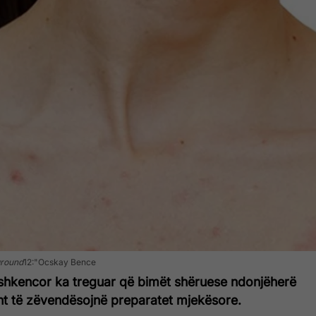
ground
12:"Ocskay Bence
 shkencor ka treguar që bimët shëruese ndonjëherë
t të zëvendësojnë preparatet mjekësore.