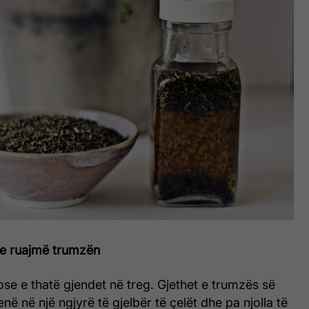
he ruajmë trumzën
se e thatë gjendet në treg. Gjethet e trumzës së
enë në një ngjyrë të gjelbër të çelët dhe pa njolla të