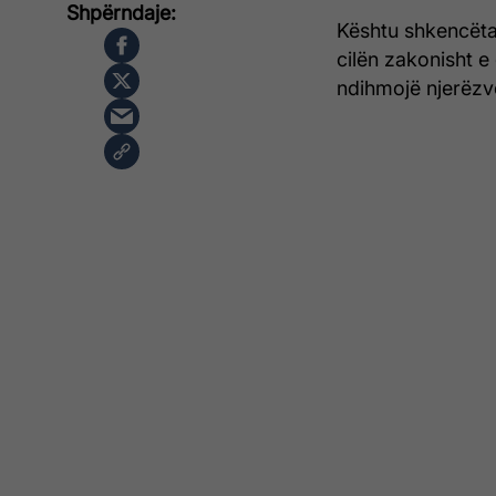
Kështu shkencëta
cilën zakonisht e
ndihmojë njerëz