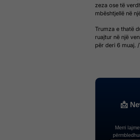
zeza ose të verdh
mbështjellë në nj
Trumza e thatë du
ruajtur në një ve
për deri 6 muaj. /