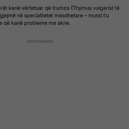
rët kanë vërtetuar që trumza (Thymus vulgaris) të
 gjejmë në specialitetet mesdhetare – mund t’u
ve që kanë probleme me akne.