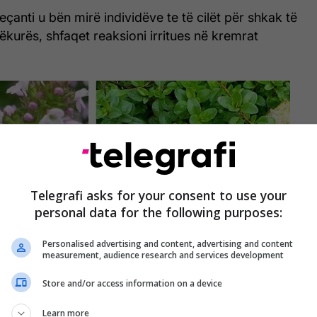
eçanti u bën mirë individëve te të cilët për shkak të
ëkurës, shfaqet reaksioni irritues në kremrat
Telegrafi asks for your consent to use your
personal data for the following purposes:
Personalised advertising and content, advertising and content
measurement, audience research and services development
Store and/or access information on a device
Learn more