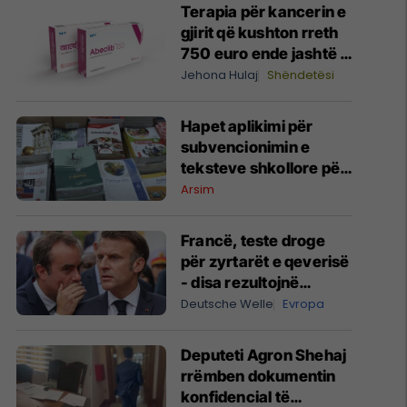
Terapia për kancerin e
gjirit që kushton rreth
750 euro ende jashtë
Listës së Barnave
Jehona Hulaj
Shëndetësi
Esenciale, përgjigjet
MSH-ja
Hapet aplikimi për
subvencionimin e
teksteve shkollore për
nxënësit e klasave 1–9
Arsim
Francë, teste droge
për zyrtarët e qeverisë
- disa rezultojnë
pozitivë
Deutsche Welle
Evropa
Deputeti Agron Shehaj
rrëmben dokumentin
konfidencial të