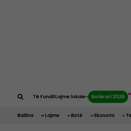
Të Fundit
Lajme lokale
Botërori 2026
Ballina
Lajme
Botë
Ekonomi
T