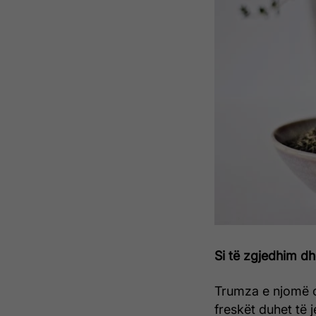
Si të zgjedhim d
Trumza e njomë o
freskët duhet të j