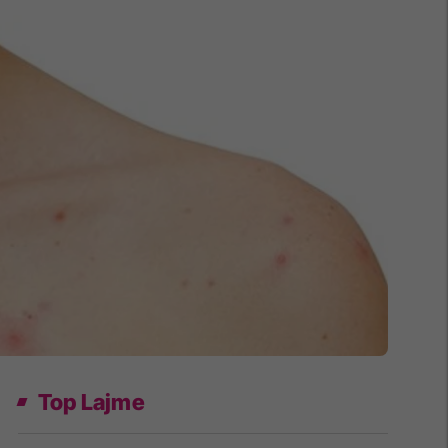
Top Lajme