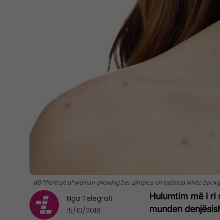
66:"Portrait of woman showing her pimples on isolated white back
Hulumtim më i ri
Nga
Telegrafi
munden denjësish
15/10/2018