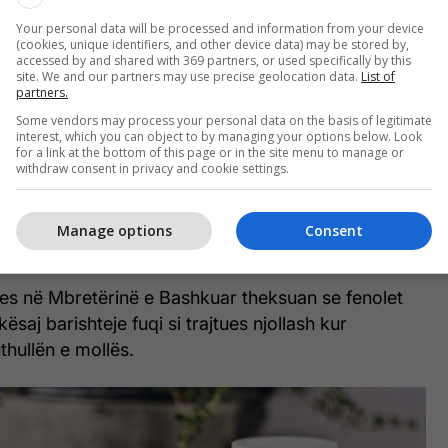
Your personal data will be processed and information from your device
(cookies, unique identifiers, and other device data) may be stored by,
accessed by and shared with 369 partners, or used specifically by this
site. We and our partners may use precise geolocation data.
List of
nëse ilaçi shërues në të vërtetë mund të ndihmojë
partners.
t kanë testuar efektin e ekstraktit të tij alkoolik në
Some vendors may process your personal data on the basis of legitimate
interest, which you can object to by managing your options below. Look
n i cili shkakton aknet, respektivisht nxit
for a link at the bottom of this page or in the site menu to manage or
withdraw consent in privacy and cookie settings.
eve të lëkurës.
imit kanë treguar që tinktura bimore e fituar nga
Manage options
Consent
eret vetëm pas pesë minutash veprimi.
es në Mbretërinë e Bashkuar theksuan se fenolet
kësaj barishteje fuqi si trajtues njollash kur
hullën e mollës.