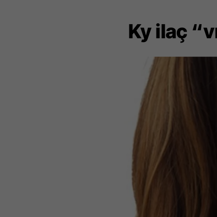
Ky ilaç “