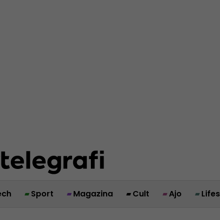
ech
Sport
Magazina
Cult
Ajo
Life