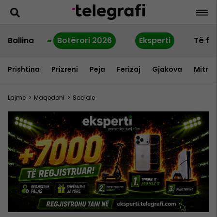
Ballina
Botërori 2026
Eksperti
Të fu
Prishtina
Prizreni
Peja
Ferizaj
Gjakova
Mitrov
Lajme
>
Maqedoni
>
Sociale