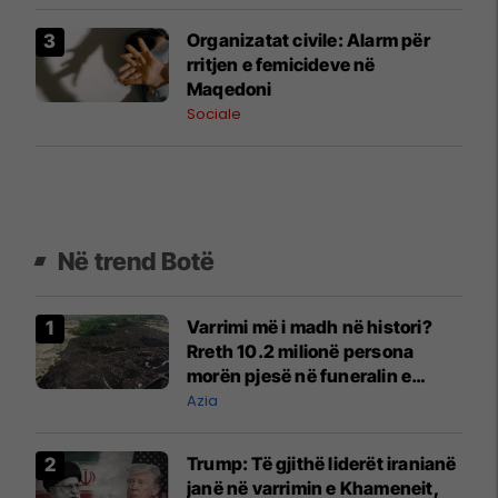
Organizatat civile: Alarm për
rritjen e femicideve në
Maqedoni
Sociale
Në trend Botë
Varrimi më i madh në histori?
Rreth 10.2 milionë persona
morën pjesë në funeralin e
liderit të Iranit në 1989
Azia
Trump: Të gjithë liderët iranianë
janë në varrimin e Khameneit,