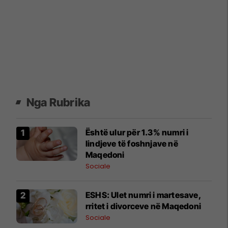
Nga Rubrika
Është ulur për 1.3% numri i
lindjeve të foshnjave në
Maqedoni
Sociale
ESHS: Ulet numri i martesave,
rritet i divorceve në Maqedoni
Sociale