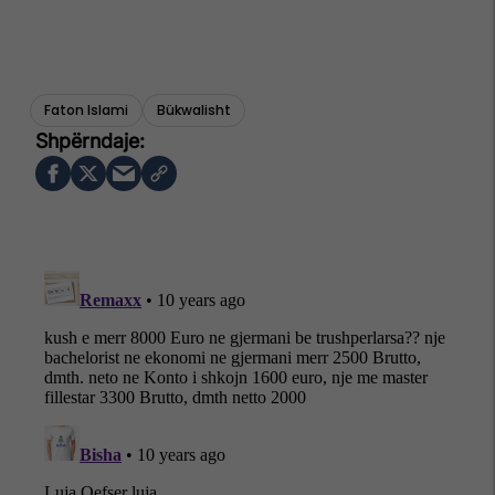
Faton Islami
Bükwalisht