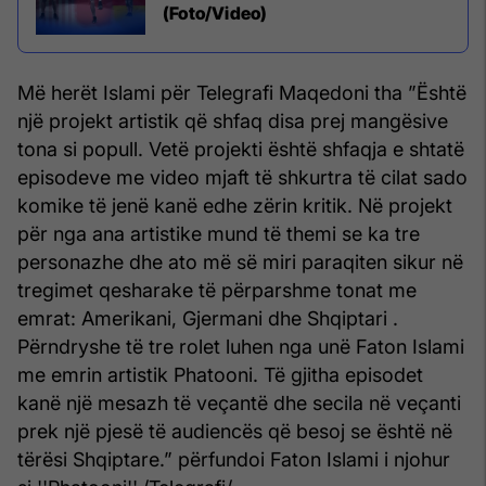
(Foto/Video)
Më herët Islami për Telegrafi Maqedoni tha ”Është
një projekt artistik që shfaq disa prej mangësive
tona si popull. Vetë projekti është shfaqja e shtatë
episodeve me video mjaft të shkurtra të cilat sado
komike të jenë kanë edhe zërin kritik. Në projekt
për nga ana artistike mund të themi se ka tre
personazhe dhe ato më së miri paraqiten sikur në
tregimet qesharake të përparshme tonat me
emrat: Amerikani, Gjermani dhe Shqiptari .
Përndryshe të tre rolet luhen nga unë Faton Islami
me emrin artistik Phatooni. Të gjitha episodet
kanë një mesazh të veçantë dhe secila në veçanti
prek një pjesë të audiencës që besoj se është në
tërësi Shqiptare.” përfundoi Faton Islami i njohur