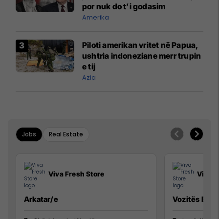
por nuk do t’i godasim
Amerika
Piloti amerikan vritet në Papua,
ushtria indoneziane merr trupin
e tij
Azia
Jobs
Real Estate
Viva Fresh Store
Viva F
Arkatar/e
Vozitës B