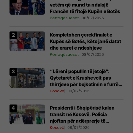
vetëm që mund ta ndalojë
Francën të fitojë Kupën e Botës
Përfaqësueset
08/07/2026
Kompletohen çerekfinalet e
Kupës së Botës, këto janë datat
dhe oraret e ndeshjeve
Përfaqësueset
08/07/2026
“Lëreni popullin të jetojë”:
Qytetarët e Krushevcit pas
thirrjeve për bojkotimin e furrës
së një shqiptari
Kosovë
08/07/2026
Presidenti i Shqipërisë kalon
transit në Kosovë, Policia
njofton për ndërprerje të
përkohshme të trafikut
Kosovë
08/07/2026