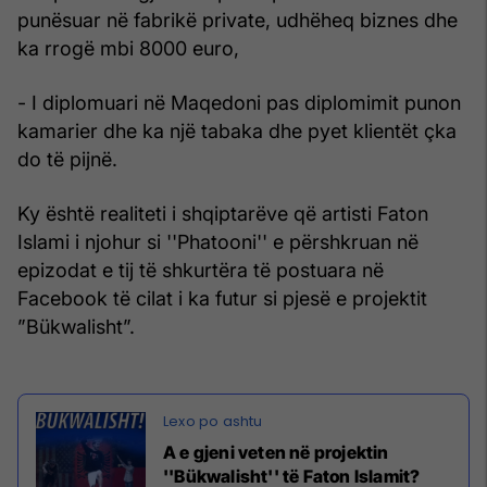
punësuar në fabrikë private, udhëheq biznes dhe
ka rrogë mbi 8000 euro,
- I diplomuari në Maqedoni pas diplomimit punon
kamarier dhe ka një tabaka dhe pyet klientët çka
do të pijnë.
Ky është realiteti i shqiptarëve që artisti Faton
Islami i njohur si ''Phatooni'' e përshkruan në
epizodat e tij të shkurtëra të postuara në
Facebook të cilat i ka futur si pjesë e projektit
”Bükwalisht”.
A e gjeni veten në projektin
''Bükwalisht'' të Faton Islamit?