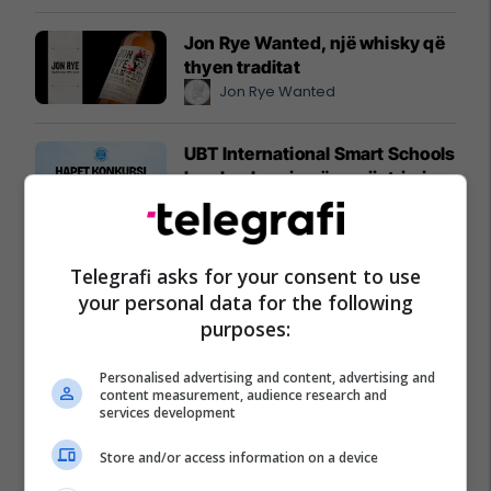
Jon Rye Wanted, një whisky që
thyen traditat
Jon Rye Wanted
UBT International Smart Schools
hap konkursin për regjistrimin e
nxënësve për vitin shkollor
2026/2027
UBT
Telegrafi asks for your consent to use
Oferta e Renault s'ka të ndalur -
your personal data for the following
përfitoni para finales së
purposes:
Kampionatit Botëror
Auto Mita
Personalised advertising and content, advertising and
content measurement, audience research and
services development
Store and/or access information on a device