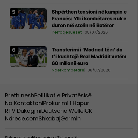
Shpërthen tensioni në kampin e
Francës: Ylli i kombëtares nuk e
duron më stolin në Botëror
Përfaqësueset
08/07/2026
Transferimi i ‘Modricit të ri’ do
t’i kushtojë Real Madridit vetëm
60 milionë euro
Ndërkombëtare
08/07/2026
Rreth nesh
Politikat e Privatësisë
Na Kontaktoni
Prokurimi i Hapur
RTV Dukagjini
Deutsche Welle
ICK
Ndreqe.com
Shkabaj
Germin
Shkarkoje aplikacionin e Telegrafit