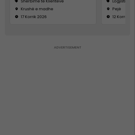
Shërbime te Klientëve
Logjistikë
Krushë e madhe
Pejë
17 Korrik 2026
12 Korrik 20