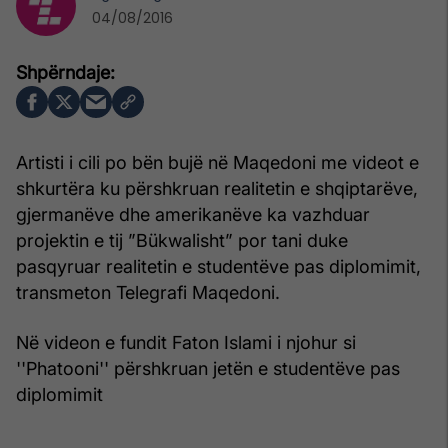
04/08/2016
Artisti i cili po bën bujë në Maqedoni me videot e
shkurtëra ku përshkruan realitetin e shqiptarëve,
gjermanëve dhe amerikanëve ka vazhduar
projektin e tij ”Bükwalisht” por tani duke
pasqyruar realitetin e studentëve pas diplomimit,
transmeton Telegrafi Maqedoni.
Në videon e fundit Faton Islami i njohur si
''Phatooni'' përshkruan jetën e studentëve pas
diplomimit