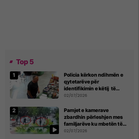
Top 5
Policia kërkon ndihmën e
qytetarëve për
identifikimin e këtij të
dyshuari
02/07/2026
Pamjet e kamerave
zbardhin përleshjen mes
familjarëve ku mbetën të
plagosur katër persona
02/07/2026