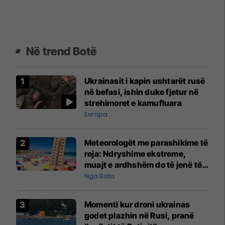
Në trend Botë
Ukrainasit i kapin ushtarët rusë
në befasi, ishin duke fjetur në
strehimoret e kamufluara
Evropa
Meteorologët me parashikime të
reja: Ndryshime ekstreme,
muajt e ardhshëm do të jenë të
pazakontë
Nga Bota
Momenti kur droni ukrainas
godet plazhin në Rusi, pranë