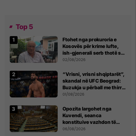
Top 5
Ftohet nga prokuroria e
Kosovës për krime lufte,
ish-gjenerali serb thotë se
dikush e tradhtoi në
02/08/2026
Beograd
“Vrisni, vrisni shqiptarët”,
skandal në UFC Beograd:
Buzukja u përball me thirrje
anti-shqiptare nga
01/08/2026
tribunat
Opozita largohet nga
Kuvendi, seanca
konstituive vazhdon të
shtunën në orën 11:00
06/08/2026