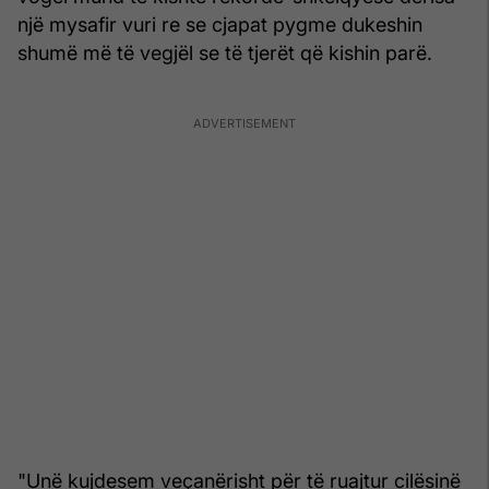
një mysafir vuri re se cjapat pygme dukeshin
shumë më të vegjël se të tjerët që kishin parë.
"Unë kujdesem veçanërisht për të ruajtur cilësinë