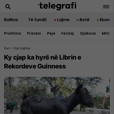
Ballina
Të fundit
Lajme
Botë
Ekono
Prishtina
Prizreni
Peja
Ferizaj
Gjakova
Mitrov
Fun
>
Fun Lajme
Ky cjap ka hyrë në Librin e
Rekordeve Guinness