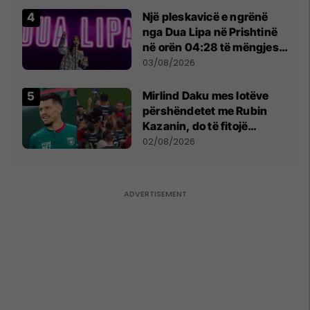
Një pleskavicë e ngrënë
nga Dua Lipa në Prishtinë
në orën 04:28 të mëngjesit
- dhe bota digjitale serbe
03/08/2026
shpall gjendjen e luftës
Mirlind Daku mes lotëve
përshëndetet me Rubin
Kazanin, do të fitojë
miliona te Spartak Moska
02/08/2026