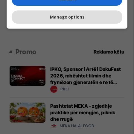
Manage options
Promo
Reklamo këtu
IPKO, Sponsor i Artë i DokuFest
2026, mbështet filmin dhe
frymëzon gjeneratën e re të
krijuesve
IPKO
Pashtetat MEKA - zgjedhje
praktike për mëngjes, piknik
dhe rrugë
MEKA HALAL FOOD