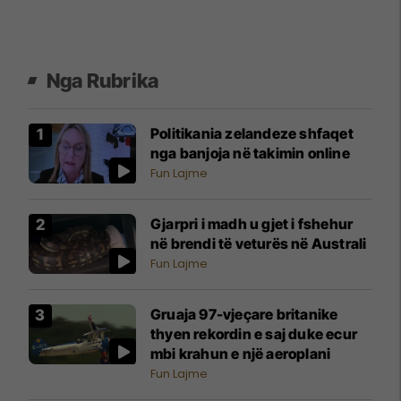
Nga Rubrika
Politikania zelandeze shfaqet
nga banjoja në takimin online
Fun Lajme
Gjarpri i madh u gjet i fshehur
në brendi të veturës në Australi
Fun Lajme
Gruaja 97-vjeçare britanike
thyen rekordin e saj duke ecur
mbi krahun e një aeroplani
Fun Lajme