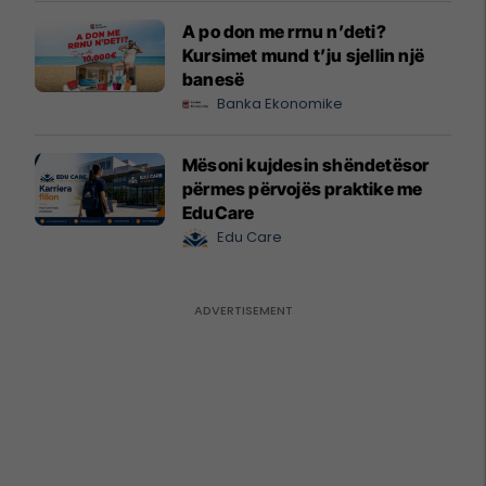
A po don me rrnu n’deti?
Kursimet mund t’ju sjellin një
banesë
Banka Ekonomike
Mësoni kujdesin shëndetësor
përmes përvojës praktike me
EduCare
Edu Care