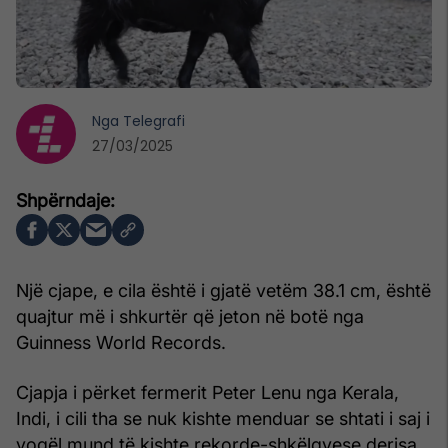
Nga
Telegrafi
27/03/2025
Një cjape, e cila është i gjatë vetëm 38.1 cm, është
quajtur më i shkurtër që jeton në botë nga
Guinness World Records.
Cjapja i përket fermerit Peter Lenu nga Kerala,
Indi, i cili tha se nuk kishte menduar se shtati i saj i
vogël mund të kishte rekorde-shkëlqyese derisa