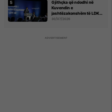
Gjithçka që ndodhi në
Kuvendin e
jashtëzakonshëm të LDK-
së
30/07/2026