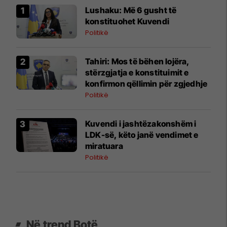
​Lushaku: Më 6 gusht të
konstituohet Kuvendi
Politikë
​Tahiri: Mos të bëhen lojëra,
stërzgjatja e konstituimit e
konfirmon qëllimin për zgjedhje
Politikë
Kuvendi i jashtëzakonshëm i
LDK-së, këto janë vendimet e
miratuara
Politikë
Në trend Botë