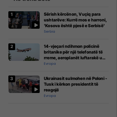
Sërish kërcënon, Vuçiq para
ushtarëve: Kurrë mos e harroni,
'Kosova është pjesë e Serbisë'
Serbia
14-vjeçari ndihmon policinë
britanike për një telefonatë të
rreme, aeroplanët luftarakë u
ngritën në ajër për të
Evropa
interceptuar fluturaken e Qatar
Airways që po shkonte drejt
Ukrainasit sulmohen në Poloni -
Mançesterit
Tusk i kërkon presidentit të
reagojë
Evropa