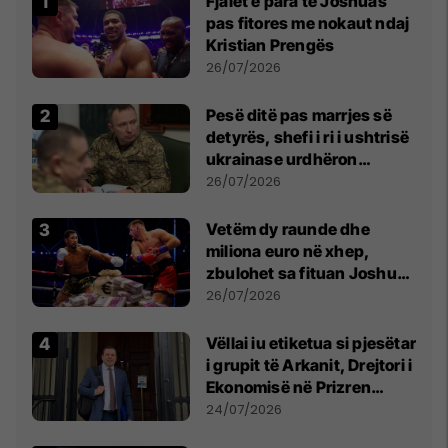
Fjalët e para të Joshuas
pas fitores me nokaut ndaj
Kristian Prengës
26/07/2026
Pesë ditë pas marrjes së
detyrës, shefi i ri i ushtrisë
ukrainase urdhëron
kontroll të madh
26/07/2026
Vetëm dy raunde dhe
miliona euro në xhep,
zbulohet sa fituan Joshua
e Prenga
26/07/2026
Vëllai iu etiketua si pjesëtar
i grupit të Arkanit, Drejtori i
Ekonomisë në Prizren
mohon pretendimet
24/07/2026