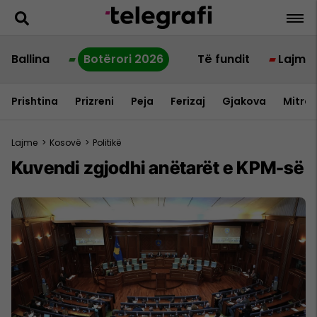
Ballina
Botërori 2026
Të fundit
Lajme
Prishtina
Prizreni
Peja
Ferizaj
Gjakova
Mitrov
Lajme
>
Kosovë
>
Politikë
​Kuvendi zgjodhi anëtarët e KPM-së