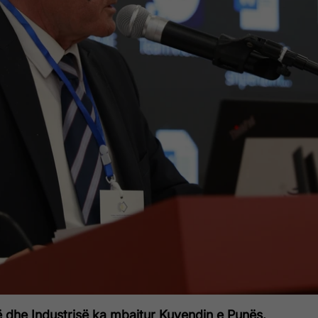
 dhe Industrisë ka mbajtur Kuvendin e Punës.