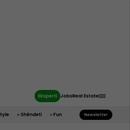
Eksperti
Jobs
Real Estate
style
Shëndeti
Fun
Newsletter