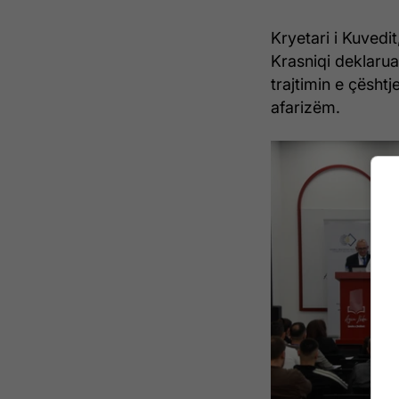
Kryetari i Kuvedi
Krasniqi deklaru
trajtimin e çësht
afarizëm.