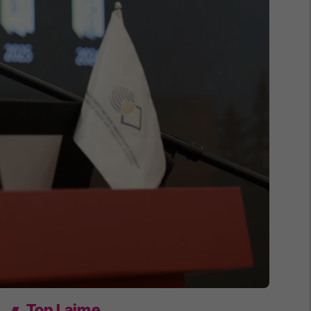
Top Lajme