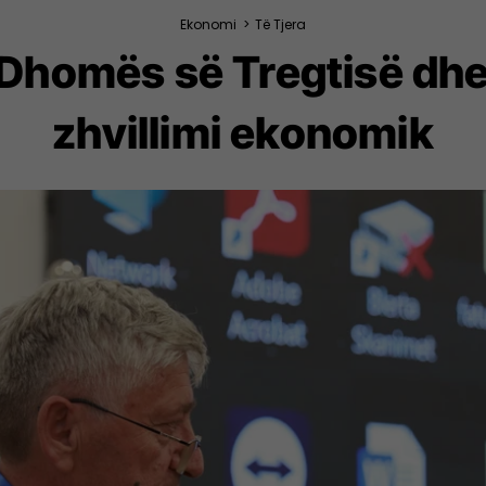
Ekonomi
>
Të Tjera
 Dhomës së Tregtisë dhe
zhvillimi ekonomik