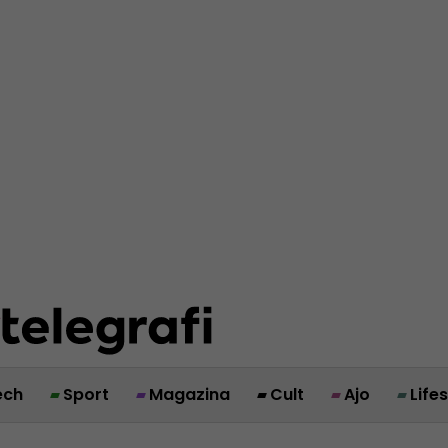
ech
Sport
Magazina
Cult
Ajo
Life