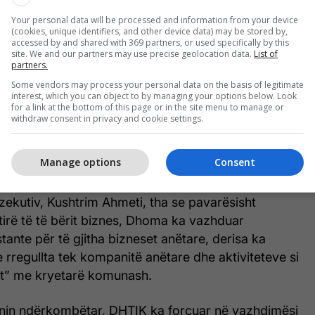
Your personal data will be processed and information from your device
(cookies, unique identifiers, and other device data) may be stored by,
accessed by and shared with 369 partners, or used specifically by this
site. We and our partners may use precise geolocation data.
List of
partners.
Some vendors may process your personal data on the basis of legitimate
 se angazhimi DHTIK-së në temat si Ligji për Pronën
interest, which you can object to by managing your options below. Look
for a link at the bottom of this page or in the site menu to manage or
mi i tregut të energjisë, rritja e çmimit të energjisë
withdraw consent in privacy and cookie settings.
 rregulluar, Ligji i Punës, procedurat kufitare, lejet
sat administrative, etj, ka treguar qartë se nuk
Manage options
Consent
 padrejtësive që dëmtojnë bizneset dhe ekonominë.
kzekutiv, Kushtrim Ahmeti, tha se pavarësisht
tirë të të bërit biznes, Dhoma ka vazhduar
ante për të gjitha bizneset anëtare, derisa ka
e rregullta tek kompanitë anëtare dhe aktiviteteve si
it” me kryetarë komunash.
lanin ndërkombëtar, DHTIK ka forcuar në vazhdimësi