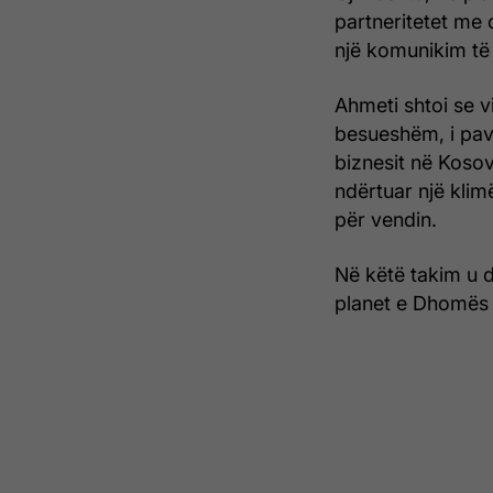
partneritetet me 
një komunikim t
Ahmeti shtoi se v
besueshëm, i pav
biznesit në Koso
ndërtuar një klim
për vendin.
Në këtë takim u d
planet e Dhomës 