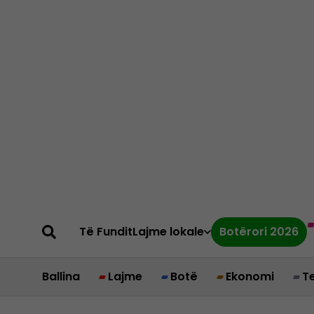
Të Fundit
Lajme lokale
Botërori 2026
Ballina
Lajme
Botë
Ekonomi
T