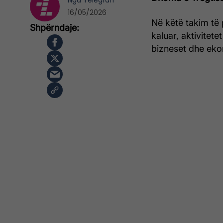
Nga
Telegrafi
16/05/2026
Në këtë takim të p
kaluar, aktivitet
bizneset dhe eko