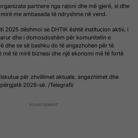
organizata partnere nga rajoni dhe më gjerë, si dhe
ë mirë me ambasada të ndryshme në vend.
iti 2025 dëshmoi se DHTIK është institucion aktiv, i
arur dhe i domosdoshëm për komunitetin e
vë dhe se së bashku do të angazhohen për të
ë më të mirë biznesi dhe një ekonomi më të fortë
iskutua për zhvillimet aktuale, angazhimet dhe
përgjatë 2026-së. /Telegrafi/