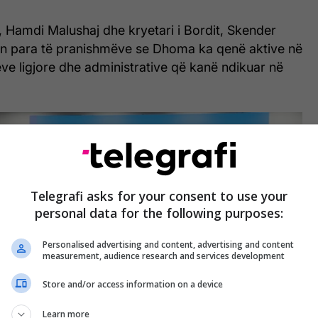
t, Hamdi Malushaj dhe kryetari i Bordit, Skender
an para të pranishmëve se Dhoma ka qenë aktive në
jeve ligjore dhe administrative që kanë ndikuar në
Telegrafi asks for your consent to use your
personal data for the following purposes:
Personalised advertising and content, advertising and content
measurement, audience research and services development
Store and/or access information on a device
Learn more