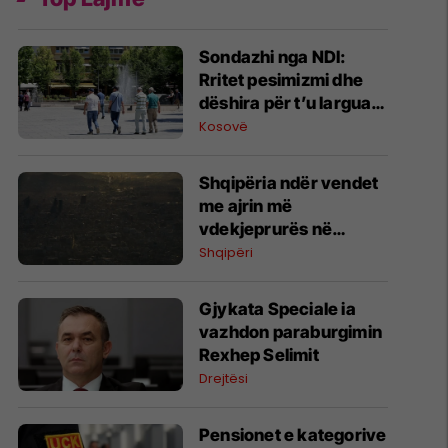
Sondazhi nga NDI:
Rritet pesimizmi dhe
dëshira për t’u larguar
nga Kosova – çmimet
Kosovë
dhe energjia,
shqetësimet kryesore
Shqipëria ndër vendet
me ajrin më
vdekjeprurës në
Evropë
Shqipëri
Gjykata Speciale ia
vazhdon paraburgimin
Rexhep Selimit
Drejtësi
Pensionet e kategorive