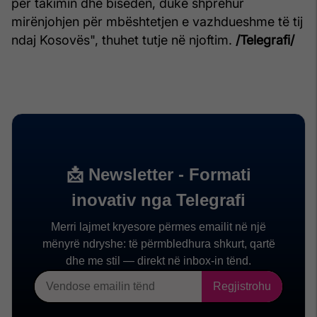
për takimin dhe bisedën, duke shprehur
mirënjohjen për mbështetjen e vazhdueshme të tij
ndaj Kosovës", thuhet tutje në njoftim.
/Telegrafi/