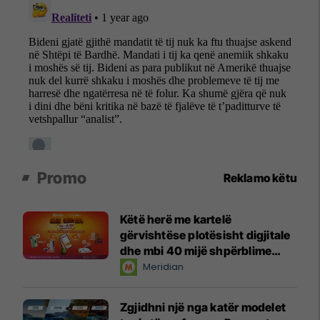
Promo
Reklamo këtu
Këtë herë me kartelë
gërvishtëse plotësisht digjitale
dhe mbi 40 mijë shpërblime
instant!
Meridian
Zgjidhni një nga katër modelet