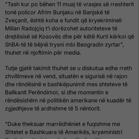
"Tash kur po bëhen 11 muaj të vrasjes së rreshterit
tonë policor Afrim Bunjaku në Banjskë të
Zveçanit, është koha e fundit që kryekrimineli
Millan Radojçiq t’i dorëzohet autoriteteve të
drejtësisë së Kosovës dhe për këtë Kurti kërkoi që
ShBA-të të bëjnë trysni mbi Beogradin zyrtar",
thuhet në njoftimin për media.
Tutje gjatë takimit thuhet se u diskutua edhe rreth
zhvillimeve në vend, situatën e sigurisë në rajon
dhe rëndësinë e bashkëpunimit mes shteteve të
Ballkanit Perëndimor, si dhe momentin e
rëndësishëm në politikën amerikane në kuadër të
zgjedhjeve të ardhshme të 5 nëntorit.
"Duke theksuar marrëdhëniet e fuqishme me
Shtetet e Bashkuara të Amerikës, kryeministri