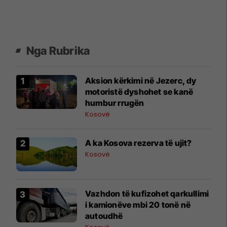
Nga Rubrika
Aksion kërkimi në Jezerc, dy
motoristë dyshohet se kanë
humbur rrugën
Kosovë
A ka Kosova rezerva të ujit?
Kosovë
Vazhdon të kufizohet qarkullimi
i kamionëve mbi 20 tonë në
autoudhë