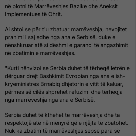
në plotni të Marrëveshjes Bazike dhe Aneksit
Implementues të Ohrit.
Ai shtoi se për t'u zbatuar marrëveshja, nevojitet
pranimi i saj edhe nga ana e Serbisë, duke e
nënshkruar atë si dëshmi e garanci të angazhimit
në zbatimin e marrëveshjes.
"Kurti nënvizoi se Serbia duhet të tërheqë letrën e
dërguar drejt Bashkimit Evropian nga ana e ish-
kryeministres Brnabiq dhjetorin e vitit të kaluar,
përmes së cilës shprehet refuzimi dhe tërheqja
nga marrëveshja nga ana e Serbisë.
Serbia duhet të kthehet te marrëveshja dhe ta
respektojë atë në mënyrë që e njëjta të zbatohet.
Nuk ka zbatim të marrëveshjes sepse para së