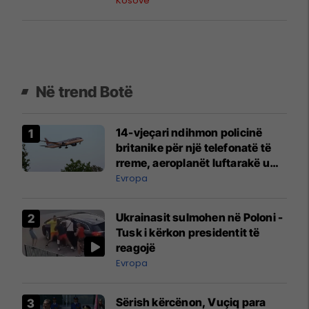
Kosovë
Në trend Botë
14-vjeçari ndihmon policinë
britanike për një telefonatë të
rreme, aeroplanët luftarakë u
ngritën në ajër për të
Evropa
interceptuar fluturaken e Qatar
Airways që po shkonte drejt
Ukrainasit sulmohen në Poloni -
Mançesterit
Tusk i kërkon presidentit të
reagojë
Evropa
Sërish kërcënon, Vuçiq para