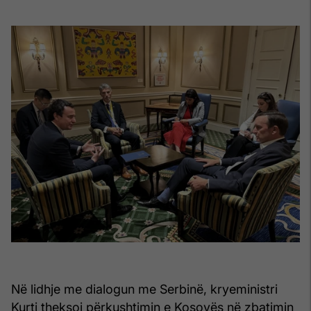
Në lidhje me dialogun me Serbinë, kryeministri
Kurti theksoi përkushtimin e Kosovës në zbatimin