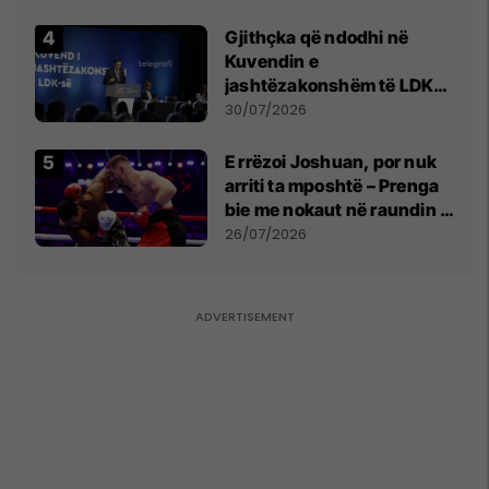
Gjithçka që ndodhi në
Kuvendin e
jashtëzakonshëm të LDK-
së
30/07/2026
E rrëzoi Joshuan, por nuk
arriti ta mposhtë – Prenga
bie me nokaut në raundin e
dytë
26/07/2026