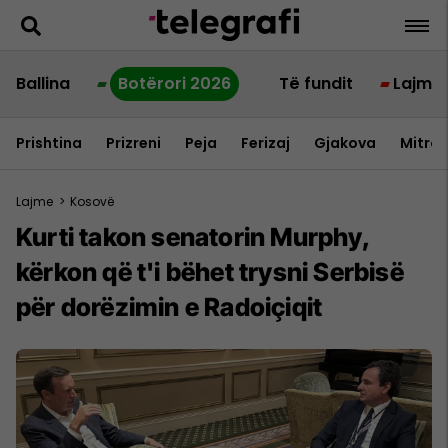
Ballina
Botërori 2026
Të fundit
Lajme
Prishtina
Prizreni
Peja
Ferizaj
Gjakova
Mitrov
Lajme
>
Kosovë
Kurti takon senatorin Murphy,
kërkon që t'i bëhet trysni Serbisë
për dorëzimin e Radoiçiqit