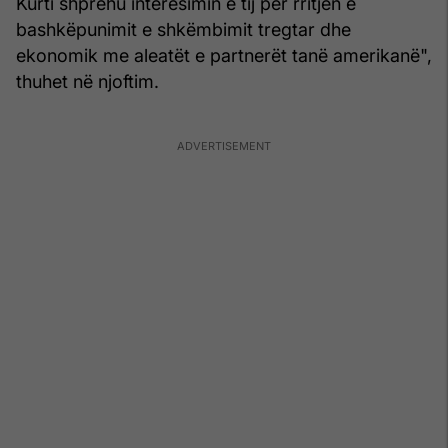
Kurti shprehu interesimin e tij për rritjen e
bashkëpunimit e shkëmbimit tregtar dhe
ekonomik me aleatët e partnerët tanë amerikanë",
thuhet në njoftim.