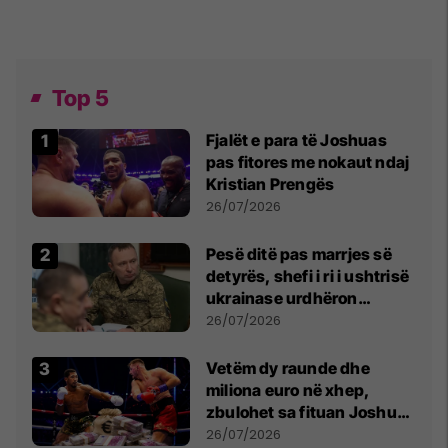
Top 5
Fjalët e para të Joshuas
pas fitores me nokaut ndaj
Kristian Prengës
26/07/2026
Pesë ditë pas marrjes së
detyrës, shefi i ri i ushtrisë
ukrainase urdhëron
kontroll të madh
26/07/2026
Vetëm dy raunde dhe
miliona euro në xhep,
zbulohet sa fituan Joshua
e Prenga
26/07/2026