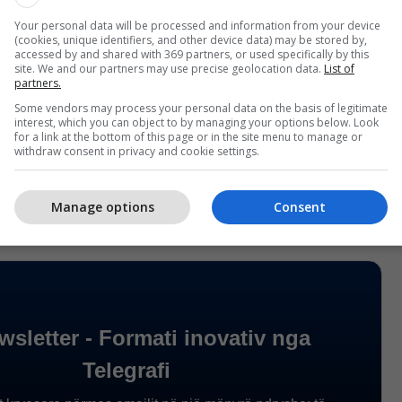
okumentit, do të bëhet shpallja e konkursit
Your personal data will be processed and information from your device
projektin e memorialit të fëmijëve.
(cookies, unique identifiers, and other device data) may be stored by,
accessed by and shared with 369 partners, or used specifically by this
site. We and our partners may use precise geolocation data.
List of
amiljarët dhe dëshmitarët, Qeveria e Republikës së
partners.
linjën telefonike: 046 222 006, si dhe e-mail
Some vendors may process your personal data on the basis of legitimate
li@rks-gov.net
, ku mund të kontaktohet ekipet për
interest, which you can object to by managing your options below. Look
for a link at the bottom of this page or in the site menu to manage or
ljet dhe për t’u inkuadruar në procesin e
withdraw consent in privacy and cookie settings.
 bë e ditur në komunikatë. /Telegrafi/
Manage options
Consent