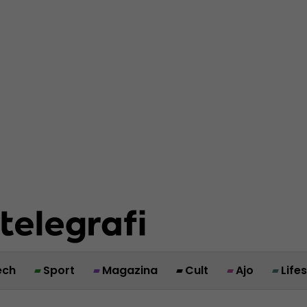
ech
Sport
Magazina
Cult
Ajo
Life