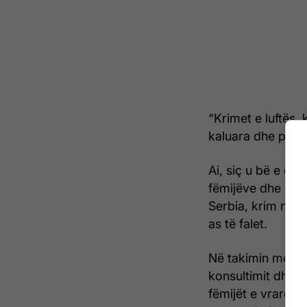
“Krimet e luftës,
kaluara dhe plagë
Ai, siç u bë e di
fëmijëve dhe shta
Serbia, krim nda
as të falet.
Në takimin me stu
konsultimit dhe h
fëmijët e vrarë d