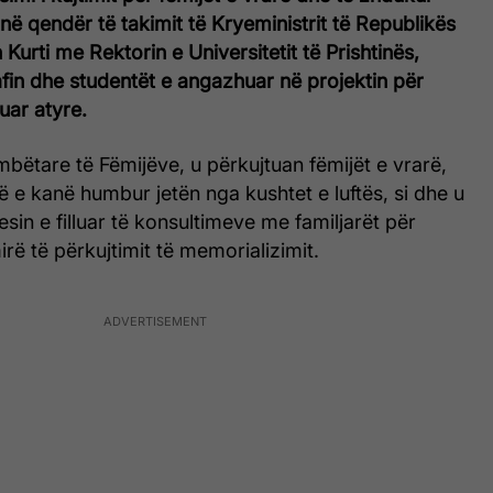
e në qendër të takimit të Kryeministrit të Republikës
Kurti me Rektorin e Universitetit të Prishtinës,
fin dhe studentët e angazhuar në projektin për
uar atyre.
ëtare të Fëmijëve, u përkujtuan fëmijët e vrarë,
 e kanë humbur jetën nga kushtet e luftës, si dhe u
sin e filluar të konsultimeve me familjarët për
ë të përkujtimit të memorializimit.