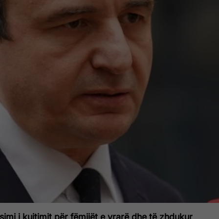
simi i kujtimit për fëmijët e vrarë dhe të zhdukur