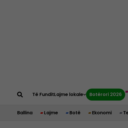
Të Fundit
Lajme lokale
Botërori 2026
Ballina
Lajme
Botë
Ekonomi
T