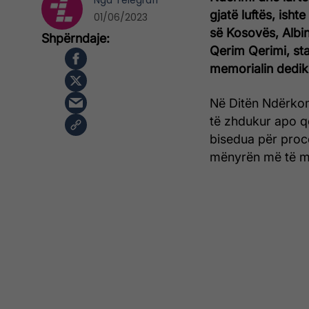
Nga
Telegrafi
gjatë luftës, isht
01/06/2023
së Kosovës, Albin 
Qerim Qerimi, sta
memorialin dedik
Në Ditën Ndërkomb
të zhdukur apo që
bisedua për proce
mënyrën më të mir