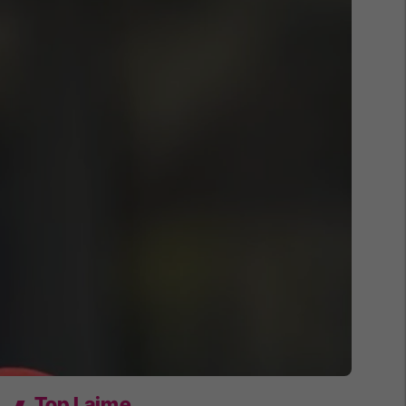
Top Lajme