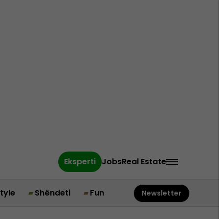
Eksperti
Jobs
Real Estate
style
Shëndeti
Fun
Newsletter