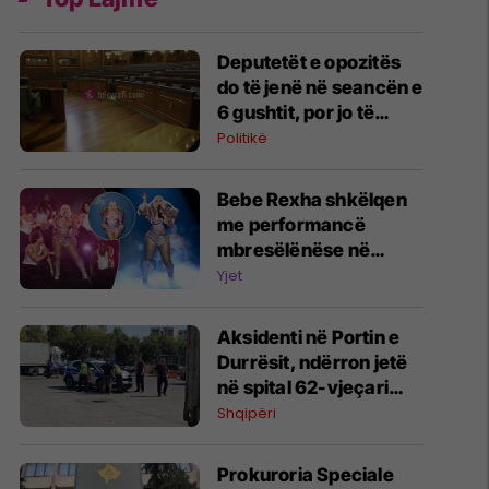
Deputetët e opozitës
do të jenë në seancën e
6 gushtit, por jo të
gjithë mbështesin
Politikë
Haxhiun
Bebe Rexha shkëlqen
me performancë
mbresëlënëse në
emisionin e famshëm
Yjet
amerikan "The Tonight
Show" të Jimmy Fallon
Aksidenti në Portin e
Durrësit, ndërron jetë
në spital 62-vjeçari
nga Kosova
Shqipëri
Prokuroria Speciale