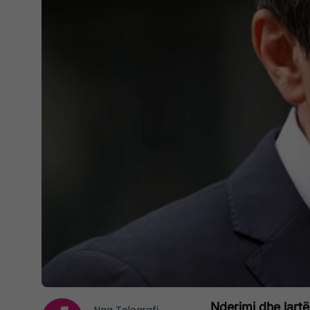
Nderimi dhe lartë