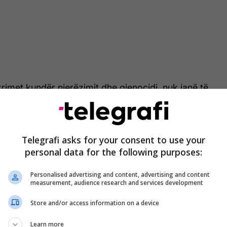
 krimet kundër njerëzimit dhe gjenocidi, nuk janë të
t nga to ende janë të njoma”, tha Kurti.
tur në komunikatë, theksoi se veçanërisht vrasjet e
Telegrafi asks for your consent to use your
tzënave gjatë luftës janë gjenocid i kryer nga
personal data for the following purposes:
j brezave të ardhshëm, që nuk mund të harrohet e
Personalised advertising and content, advertising and content
measurement, audience research and services development
diues e studentë u bisedua për fillimin e fazës së
Store and/or access information on a device
artimit të dokumentit narrativ mbi memoralin për
he të zhdukur gjatë luftës në Kosovë. U theksua se
Learn more