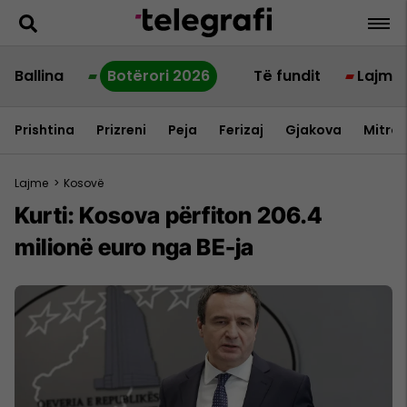
Ballina
Botërori 2026
Të fundit
Lajme
Prishtina
Prizreni
Peja
Ferizaj
Gjakova
Mitrov
Lajme
>
Kosovë
Kurti: Kosova përfiton 206.4
milionë euro nga BE-ja