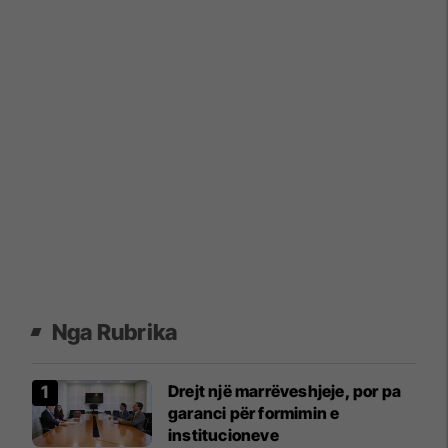
Nga Rubrika
Drejt një marrëveshjeje, por pa
garanci për formimin e
institucioneve