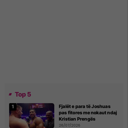
Top 5
Fjalët e para të Joshuas
pas fitores me nokaut ndaj
Kristian Prengës
26/07/2026