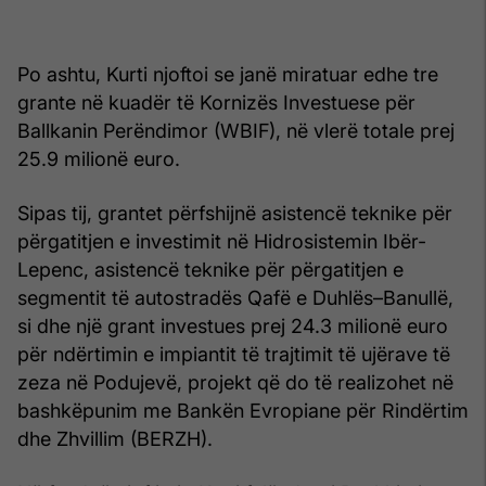
Po ashtu, Kurti njoftoi se janë miratuar edhe tre
grante në kuadër të Kornizës Investuese për
Ballkanin Perëndimor (WBIF), në vlerë totale prej
25.9 milionë euro.
Sipas tij, grantet përfshijnë asistencë teknike për
përgatitjen e investimit në Hidrosistemin Ibër-
Lepenc, asistencë teknike për përgatitjen e
segmentit të autostradës Qafë e Duhlës–Banullë,
si dhe një grant investues prej 24.3 milionë euro
për ndërtimin e impiantit të trajtimit të ujërave të
zeza në Podujevë, projekt që do të realizohet në
bashkëpunim me Bankën Evropiane për Rindërtim
dhe Zhvillim (BERZH).