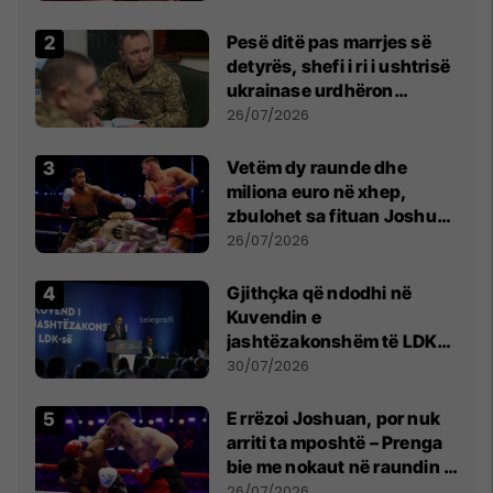
Pesë ditë pas marrjes së
detyrës, shefi i ri i ushtrisë
ukrainase urdhëron
kontroll të madh
26/07/2026
Vetëm dy raunde dhe
miliona euro në xhep,
zbulohet sa fituan Joshua
e Prenga
26/07/2026
Gjithçka që ndodhi në
Kuvendin e
jashtëzakonshëm të LDK-
së
30/07/2026
E rrëzoi Joshuan, por nuk
arriti ta mposhtë – Prenga
bie me nokaut në raundin e
dytë
26/07/2026