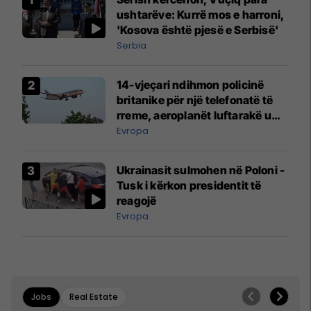
ushtarëve: Kurrë mos e harroni,
'Kosova është pjesë e Serbisë'
Serbia
14-vjeçari ndihmon policinë
britanike për një telefonatë të
rreme, aeroplanët luftarakë u
ngritën në ajër për të
Evropa
interceptuar fluturaken e Qatar
Airways që po shkonte drejt
Ukrainasit sulmohen në Poloni -
Mançesterit
Tusk i kërkon presidentit të
reagojë
Evropa
Jobs
Real Estate