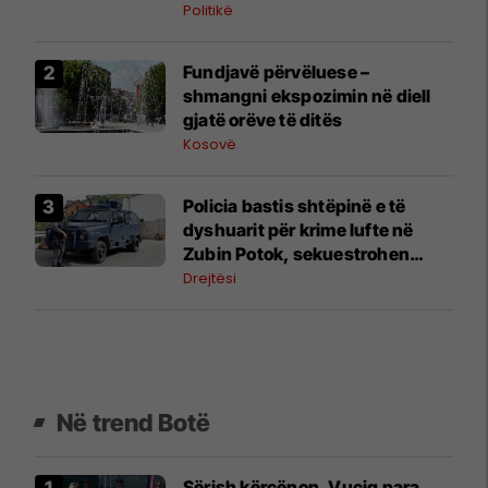
Politikë
Fundjavë përvëluese –
shmangni ekspozimin në diell
gjatë orëve të ditës
Kosovë
Policia bastis shtëpinë e të
dyshuarit për krime lufte në
Zubin Potok, sekuestrohen
prova
Drejtësi
Në trend Botë
Sërish kërcënon, Vuçiq para