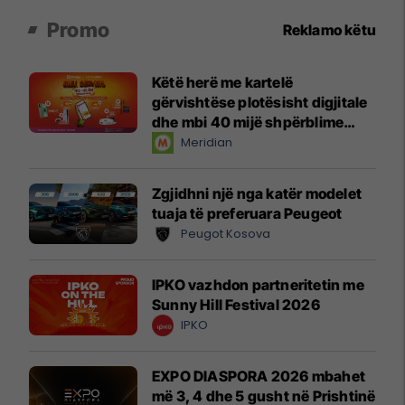
Promo
Reklamo këtu
Këtë herë me kartelë
gërvishtëse plotësisht digjitale
dhe mbi 40 mijë shpërblime
instant!
Meridian
Zgjidhni një nga katër modelet
tuaja të preferuara Peugeot
Peugot Kosova
IPKO vazhdon partneritetin me
Sunny Hill Festival 2026
IPKO
EXPO DIASPORA 2026 mbahet
më 3, 4 dhe 5 gusht në Prishtinë