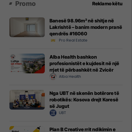
Promo
Reklamo këtu
Banesë 98.96m² në shitje në
Lakrishtë – banim modern pranë
qendrës #16060
Pro Real Estate
Alba Health bashkon
profesionistët e kujdesit në një
rrjet të përbashkët në Zvicër
Alba Health
Nga UBT në skenën botërore të
robotikës: Kosova drejt Koresë
së Jugut
UBT
Plan B Creative rrit ndikimin e