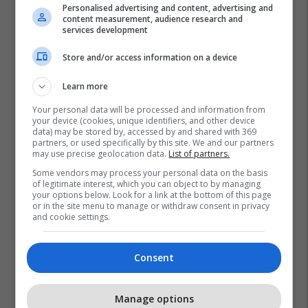
Personalised advertising and content, advertising and
content measurement, audience research and
services development
Store and/or access information on a device
Learn more
Your personal data will be processed and information from
your device (cookies, unique identifiers, and other device
data) may be stored by, accessed by and shared with 369
partners, or used specifically by this site. We and our partners
Presidenti I Kosovës
Albin Kurti
may use precise geolocation data.
List of partners.
Some vendors may process your personal data on the basis
of legitimate interest, which you can object to by managing
your options below. Look for a link at the bottom of this page
or in the site menu to manage or withdraw consent in privacy
and cookie settings.
Consent
Manage options