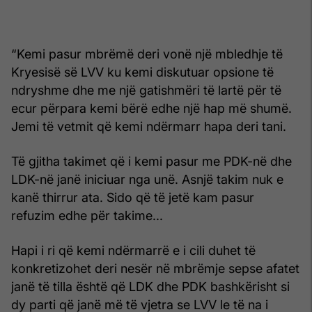
“Kemi pasur mbrëmë deri vonë një mbledhje të
Kryesisë së LVV ku kemi diskutuar opsione të
ndryshme dhe me një gatishmëri të lartë për të
ecur përpara kemi bërë edhe një hap më shumë.
Jemi të vetmit që kemi ndërmarr hapa deri tani.
Të gjitha takimet që i kemi pasur me PDK-në dhe
LDK-në janë iniciuar nga unë. Asnjë takim nuk e
kanë thirrur ata. Sido që të jetë kam pasur
refuzim edhe për takime...
Hapi i ri që kemi ndërmarrë e i cili duhet të
konkretizohet deri nesër në mbrëmje sepse afatet
janë të tilla është që LDK dhe PDK bashkërisht si
dy parti që janë më të vjetra se LVV le të na i