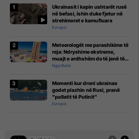
Ukrainasit i kapin ushtarët rusë
në befasi, ishin duke fjetur në
strehimoret e kamufluara
Evropa
Meteorologët me parashikime të
reja: Ndryshime ekstreme,
muajt e ardhshëm do të jenë të
pazakontë
Nga Bota
Momenti kur droni ukrainas
godet plazhin në Rusi, pranë
"pallatit të Putinit"
Evropa