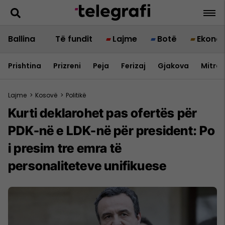
Ballina
Të fundit
Lajme
Botë
Ekono
Prishtina
Prizreni
Peja
Ferizaj
Gjakova
Mitrov
Lajme
>
Kosovë
>
Politikë
Kurti deklarohet pas ofertës për
PDK-në e LDK-në për president: Po
i presim tre emra të
personaliteteve unifikuese