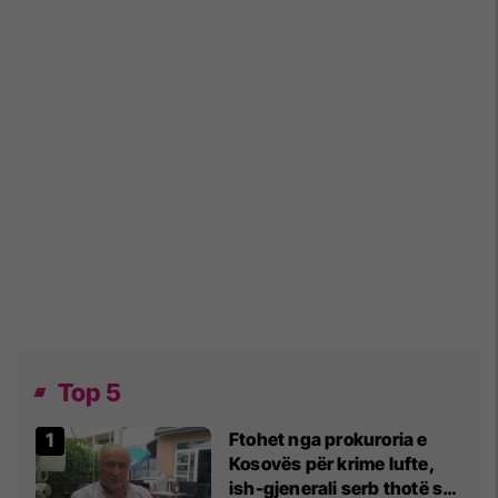
Top 5
Ftohet nga prokuroria e
Kosovës për krime lufte,
ish-gjenerali serb thotë se