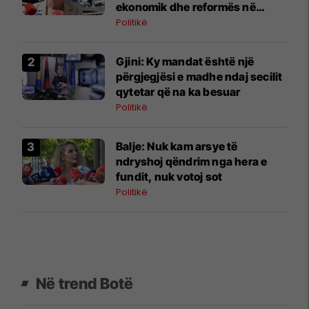
ekonomik dhe reformës në
drejtësi
Politikë
Gjini: Ky mandat është një
përgjegjësi e madhe ndaj secilit
qytetar që na ka besuar
Politikë
​Balje: Nuk kam arsye të
ndryshoj qëndrim nga hera e
fundit, nuk votoj sot
Politikë
Në trend Botë