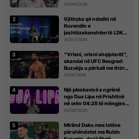
dikush e tradhtoi në
02/08/2026
Beograd
Gjithçka që ndodhi në
Kuvendin e
jashtëzakonshëm të LDK-
së
30/07/2026
“Vrisni, vrisni shqiptarët”,
skandal në UFC Beograd:
Buzukja u përball me thirrje
anti-shqiptare nga
01/08/2026
tribunat
Një pleskavicë e ngrënë
nga Dua Lipa në Prishtinë
në orën 04:28 të mëngjesit
- dhe bota digjitale serbe
03/08/2026
shpall gjendjen e luftës
Mirlind Daku mes lotëve
përshëndetet me Rubin
Kazanin, do të fitojë