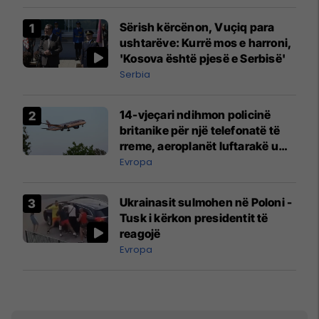
Sërish kërcënon, Vuçiq para
ushtarëve: Kurrë mos e harroni,
'Kosova është pjesë e Serbisë'
Serbia
14-vjeçari ndihmon policinë
britanike për një telefonatë të
rreme, aeroplanët luftarakë u
ngritën në ajër për të
Evropa
interceptuar fluturaken e Qatar
Airways që po shkonte drejt
Ukrainasit sulmohen në Poloni -
Mançesterit
Tusk i kërkon presidentit të
reagojë
Evropa