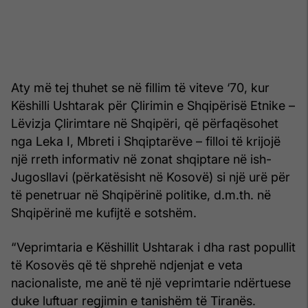
Aty më tej thuhet se në fillim të viteve ‘70, kur
Këshilli Ushtarak për Çlirimin e Shqipërisë Etnike –
Lëvizja Çlirimtare në Shqipëri, që përfaqësohet
nga Leka I, Mbreti i Shqiptarëve – filloi të krijojë
një rreth informativ në zonat shqiptare në ish-
Jugosllavi (përkatësisht në Kosovë) si një urë për
të penetruar në Shqipërinë politike, d.m.th. në
Shqipërinë me kufijtë e sotshëm.
“Veprimtaria e Këshillit Ushtarak i dha rast popullit
të Kosovës që të shprehë ndjenjat e veta
nacionaliste, me anë të një veprimtarie ndërtuese
duke luftuar regjimin e tanishëm të Tiranës.