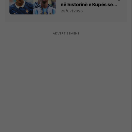
në historinë e Kupës së
Botës, Messi mbetet i dyti
23/07/2026