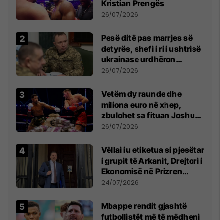
Kristian Prengës
26/07/2026
Pesë ditë pas marrjes së
detyrës, shefi i ri i ushtrisë
ukrainase urdhëron
kontroll të madh
26/07/2026
Vetëm dy raunde dhe
miliona euro në xhep,
zbulohet sa fituan Joshua
e Prenga
26/07/2026
Vëllai iu etiketua si pjesëtar
i grupit të Arkanit, Drejtori i
Ekonomisë në Prizren
mohon pretendimet
24/07/2026
Mbappe rendit gjashtë
futbollistët më të mëdhenj