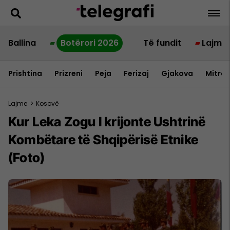
Ballina
Botërori 2026
Të fundit
Lajme
Prishtina
Prizreni
Peja
Ferizaj
Gjakova
Mitrov
Lajme
>
Kosovë
Kur Leka Zogu I krijonte Ushtrinë
Kombëtare të Shqipërisë Etnike
(Foto)