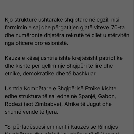
Kjo strukturë ushtarake shqiptare në egzil, nisi
formimin e saj dhe përgatitjen gjatë viteve ’70-ta
dhe numëronte dhjetëra rekrutë të cilët u stërvitën
nga oficerë profesionistë.
Kauza e kësaj ushtrie ishte krejtësisht patriotike
dhe kishte për qëllim një Shqipëri të lire dhe
etnike, demokratike dhe të bashkuar.
Ushtria Kombëtare e Shqipërisë Etnike kishte
edhe struktura të saj edhe në Spanjë, Gabon,
Rodezi (sot Zimbabve), Afrikë të Jugut dhe
shumë vende të tjera.
“Si përfaqësuesi eminent i Kauzës së Rilindjes