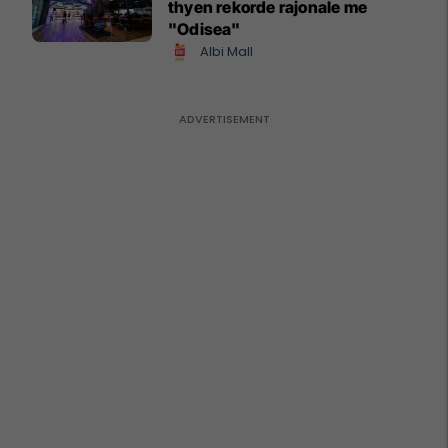
thyen rekorde rajonale me
"Odisea"
Albi Mall