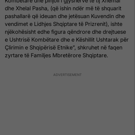
Kombëtare dhe pinjoll i gjyshërve të tij Xhemal
dhe Xhelal Pasha, (që ishin ndër më të shquarit
pashallarë që ideuan dhe jetësuan Kuvendin dhe
vendimet e Lidhjes Shqiptare të Prizrenit), ishte
njëkohësisht edhe figura qëndrore dhe drejtuese
e Ushtrisë Kombëtare dhe e Këshillit Ushtarak për
Çlirimin e Shqipërisë Etnike”, shkruhet në faqen
zyrtare të Familjes Mbretërore Shqiptare.