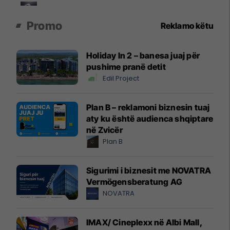
Promo
Reklamo këtu
Holiday In 2 – banesa juaj për
pushime pranë detit
Edil Project
Plan B – reklamoni biznesin tuaj
aty ku është audienca shqiptare
në Zvicër
Plan B
Sigurimi i biznesit me NOVATRA
Vermögensberatung AG
NOVATRA
IMAX/ Cineplexx në Albi Mall,