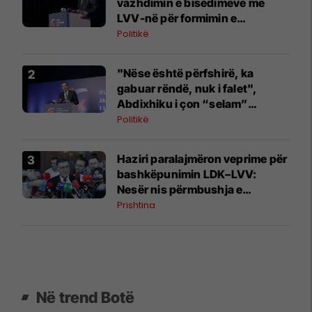
vazhdimin e bisedimeve me
LVV-në për formimin e
institucioneve
Politikë
"Nëse është përfshirë, ka
gabuar rëndë, nuk i falet",
Abdixhiku i çon “selam”
Përparim Ramës
Politikë
Haziri paralajmëron veprime për
bashkëpunimin LDK–LVV:
Nesër nis përmbushja e
kërkesës së dytë
Prishtina
Në trend Botë