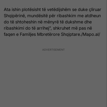
Ata ishin plotësisht të vetëdijshëm se duke çliruar
Shqipërinë, mundësitë për ribashkim me atdheun
do të shtoheshin në mënyrë të dukshme dhe
ribashkimi do të arrihej”, shkruhet më pas në
faqen e Familjes Mbretërore Shqiptare./Mapo.al/