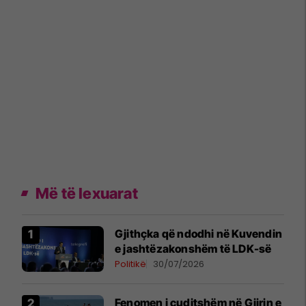
Më të lexuarat
Gjithçka që ndodhi në Kuvendin
e jashtëzakonshëm të LDK-së
Politikë
30/07/2026
Fenomen i çuditshëm në Gjirin e