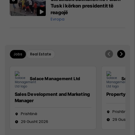
Mançesterit
Tusk i kërkon presidentit të
reagojë
Evropa
Jobs
Real Estate
Solace Management Ltd
Solac
Sales Development and Marketing
Property Ma
Manager
Prishtinë
Prishtinë
29 Gusht 2
29 Gusht 2026