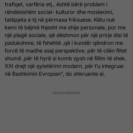
trafiqet, varfëria etj., është bërë problem i
rëndësishëm social- kulturor dhe mosleximi,
tatëpjeta e tij në përmasa friksuese. Këtu nuk
kemi të bëjmë thjesht me shije personale, por me
një plagë sociale, që dëshmon për një prirje disi të
padukshme, të fshehtë ,që i kundër qëndron me
forcë të madhe asaj perspektive, për të cilën flitet
shumë ,për të hyrë si komb qysh në fillim të shek.
XXI drejt një qytetërimi modern, për t’u integruar
në Bashkimin Evropian”, do shkruante ai.