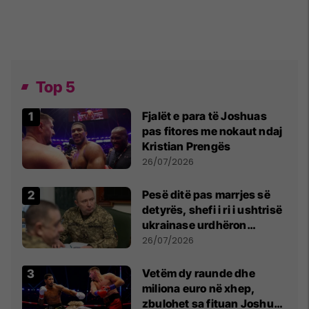
Top 5
Fjalët e para të Joshuas
pas fitores me nokaut ndaj
Kristian Prengës
26/07/2026
Pesë ditë pas marrjes së
detyrës, shefi i ri i ushtrisë
ukrainase urdhëron
kontroll të madh
26/07/2026
Vetëm dy raunde dhe
miliona euro në xhep,
zbulohet sa fituan Joshua