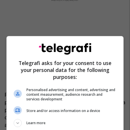
Telegrafi asks for your consent to use
your personal data for the following
purposes:
Personalised advertising and content, advertising and
Profesori do largohej pa zë dhe pak nga pak plot
content measurement, audience research and
services development
pesë vjet më parë, shpesh duke përsëritur te vetja
por kudo atë që kishin dhënë rilindësit, me një
Store and/or access information on a device
degë të së cilës kishte lidhje direkte. Dhe, sërish,
Learn more
ai, ish-partizani 14-vjeçar që luftoi për çlirimin e