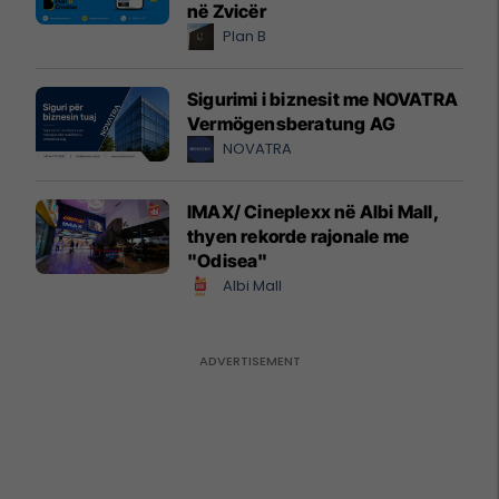
në Zvicër
Plan B
Sigurimi i biznesit me NOVATRA
Vermögensberatung AG
NOVATRA
IMAX/ Cineplexx në Albi Mall,
thyen rekorde rajonale me
"Odisea"
Albi Mall