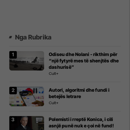
Nga Rubrika
Odiseu dhe Nolani - rikthim për
“një fytyrë mes të shenjtës dhe
dashurisë”
Cult+
Autori, algoritmi dhe fundi i
betejës letrare
Cult+
Polemisti i rreptë Konica, i cili
asnjë punë nuk e çoi në fund!