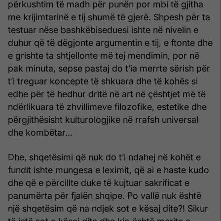
përkushtim të madh për punën por mbi të gjitha
me krijimtarinë e tij shumë të gjerë. Shpesh për ta
testuar nëse bashkëbiseduesi ishte në nivelin e
duhur që të dëgjonte argumentin e tij, e ftonte dhe
e grishte ta shtjellonte më tej mendimin, por në
pak minuta, sepse pastaj do t’ia merrte sërish për
t’i treguar koncepte të shkuara dhe të kohës si
edhe për të hedhur dritë në art në çështjet më të
ndërlikuara të zhvillimeve filozofike, estetike dhe
përgjithësisht kulturologjike në rrafsh universal
dhe kombëtar…
Dhe, shqetësimi që nuk do t’i ndahej në kohët e
fundit ishte mungesa e leximit, që ai e haste kudo
dhe që e përcillte duke të kujtuar sakrificat e
panumërta për fjalën shqipe. Po vallë nuk është
një shqetësim që na ndjek sot e kësaj dite?! Sikur