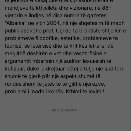
të jetë sot e kësaj dite dhe kjo është merita e
mendjeve të kthjellëta dhe vizionare, në 88-
vjetorin e lindjes në disa numra të gazetës
“Albania” në vitin 2004, në një shqetësim të madh
publik asokohe prof. Uçi do ta braktiste shtjellën e
problemeve filozofike, estetike, problemeve të
teorisë, së letërsisë dhe të kritikës letrare, që
megjithë dëshirën e vet dhe vështirësinë e
argumentit mbartnin një auditor lexuesish të
kufizuar, duke iu drejtuar këtej e tutje një auditori
shumë të gjerë për një aspekt shumë të
rëndësishëm të jetës të të gjithë njerëzve,
problemi i madh i kohës: Kthimi te leximi!.