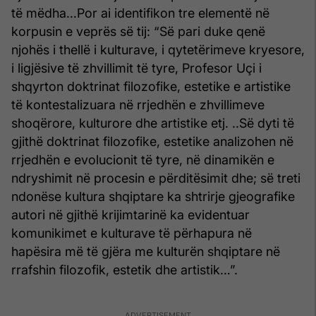
të mëdha…Por ai identifikon tre elementë në
korpusin e veprës së tij: “Së pari duke qenë
njohës i thellë i kulturave, i qytetërimeve kryesore,
i ligjësive të zhvillimit të tyre, Profesor Uçi i
shqyrton doktrinat filozofike, estetike e artistike
të kontestalizuara në rrjedhën e zhvillimeve
shoqërore, kulturore dhe artistike etj. ..Së dyti të
gjithë doktrinat filozofike, estetike analizohen në
rrjedhën e evolucionit të tyre, në dinamikën e
ndryshimit në procesin e përditësimit dhe; së treti
ndonëse kultura shqiptare ka shtrirje gjeografike
autori në gjithë krijimtarinë ka evidentuar
komunikimet e kulturave të përhapura në
hapësira më të gjëra me kulturën shqiptare në
rrafshin filozofik, estetik dhe artistik…”.