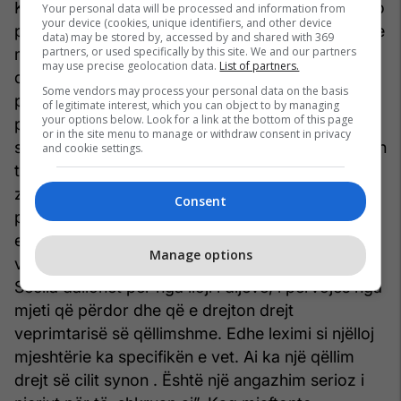
Korçës, esteti, studiuesi i njohur do mbetej dhe do
Your personal data will be processed and information from
your device (cookies, unique identifiers, and other device
përçonte një mësim të thjeshtë: “Brezi i ri duhet te
data) may be stored by, accessed by and shared with 369
partners, or used specifically by this site. We and our partners
mësohet ta kuptoje se leximi është një investim
may use precise geolocation data.
List of partners.
drejt së ardhmes për një profesion të
Some vendors may process your personal data on the basis
parapëlqyer, për një jetë më produktive ,për të
of legitimate interest, which you can object to by managing
your options below. Look for a link at the bottom of this page
përballuar kërkesat e shkollës, të kulturës,
or in the site menu to manage or withdraw consent in privacy
shkencës , qytetërimit. Njeriu që s’ lexon në kohen
and cookie settings.
tone mbetet injorant, gjysmak ,nuk e gëzon lirinë,
zgjedhjen e veprimit. Nëse e pranojmë leximin si
Consent
punë atëherë duhet të flasim edhe për mjeshtrinë
e të lexuarit. Çdo lloj pune është art ,mjeshtri më
Manage options
vete. Çdo mjeshtri ka sekretet e marifetet e veta.
Secila dallohet për nga lloji i dijeve, i përvojës nga
mjeti që përdor dhe që e drejton drejt
veprimtarisë së qëllimshme. Edhe leximi si njëlloj
mjeshtërie ka specifikën e vet. Ai ka një qëllim
drejt së cilit synon . Është një angazhim serioz i