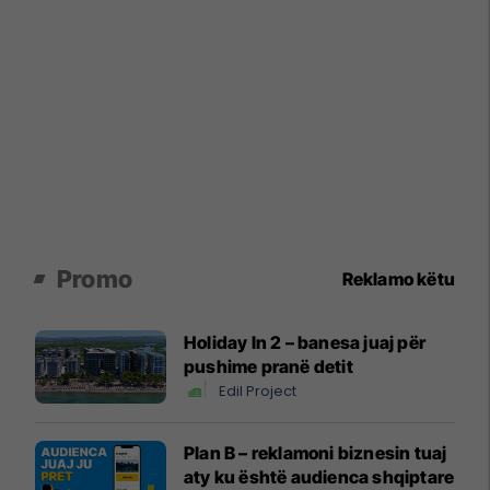
Promo
Reklamo këtu
Holiday In 2 – banesa juaj për
pushime pranë detit
Edil Project
Plan B – reklamoni biznesin tuaj
aty ku është audienca shqiptare