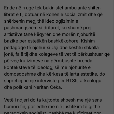
Ende në rrugë tek bukinistët ambulantë shiten
librat e tij botuar në kohën e socializmit dhe që
shërbenin megjithë ideologjizimin e
pashmangshëm si dritaret, ku shumë prej
artistëve tanë këqyrën dhe morën njohuritë
bazike për estetikën bashkëkohore. Kishim
pedagogë të njohur si Uçi dhe kështu shkolla
jonë, falë tij dhe kolegëve të vet të përkushtuar që
përveç kufizimeve na përmbushte brenda
konteksteve të ideologjisë me njohuritë e
domosdoshme dhe kërkesa të larta estetike, do
shprehej në një intervistë për RTSh, arkeologu
dhe politikani Neritan Ceka.
Vetë i ndjeri do ta kujtonte shpesh me një sens
humori fin, por edhe me një justifikim të gjithë
paradoksin socialist, bashkë me kufizimet por