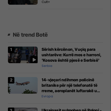
Cult+
Në trend Botë
Sërish kërcënon, Vuçiq para
ushtarëve: Kurrë mos e harroni,
'Kosova është pjesë e Serbisë'
Serbia
14-vjeçari ndihmon policinë
britanike për një telefonatë të
rreme, aeroplanët luftarakë u
ngritën në ajër për të
Evropa
interceptuar fluturaken e Qatar
Airways që po shkonte drejt
Ukrainasit sulmohen në Poloni -