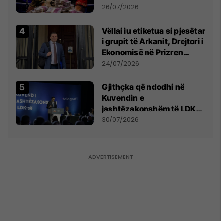
e Prenga
26/07/2026
Vëllai iu etiketua si pjesëtar
i grupit të Arkanit, Drejtori i
Ekonomisë në Prizren
mohon pretendimet
24/07/2026
Gjithçka që ndodhi në
Kuvendin e
jashtëzakonshëm të LDK-
së
30/07/2026