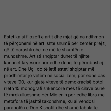
Estetika si filozofi e artit dhe mjet që na ndihmon
të përçohemi në art ishte shumë për zemër prej tij
që të parashtrohej në më të shumtën e
mundshme. Artisti shqiptar duhet të njihte
kanonet kryesore por edhe duhej të përmbushej
në art. Dhe Uçi, do të jetë esteti shqiptar më
prodhimtar jo vetëm në socializëm, por edhe pas
viteve ’90, kur gjatë viteve të demokracisë botoi
rreth 15 monografi shkencore mes të cilave punë
të mrekullueshme për Migjenin por edhe libra me
metafora të jashtëzakonshme, ku ai vendosi
parabolën e Don Kishotit dhe shumë fabula të