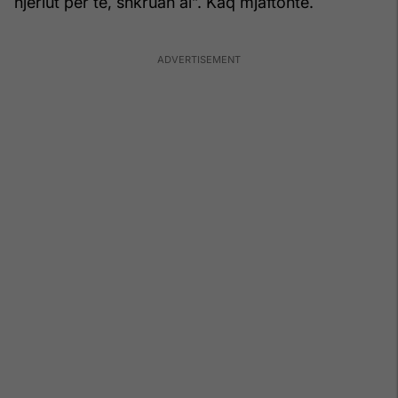
njeriut për të, shkruan ai”. Kaq mjaftonte.