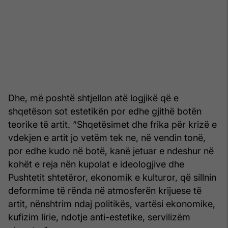
Dhe, më poshtë shtjellon atë logjikë që e
shqetëson sot estetikën por edhe gjithë botën
teorike të artit. “Shqetësimet dhe frika për krizë e
vdekjen e artit jo vetëm tek ne, në vendin tonë,
por edhe kudo në botë, kanë jetuar e ndeshur në
kohët e reja nën kupolat e ideologjive dhe
Pushtetit shtetëror, ekonomik e kulturor, që sillnin
deformime të rënda në atmosferën krijuese të
artit, nënshtrim ndaj politikës, vartësi ekonomike,
kufizim lirie, ndotje anti-estetike, servilizëm