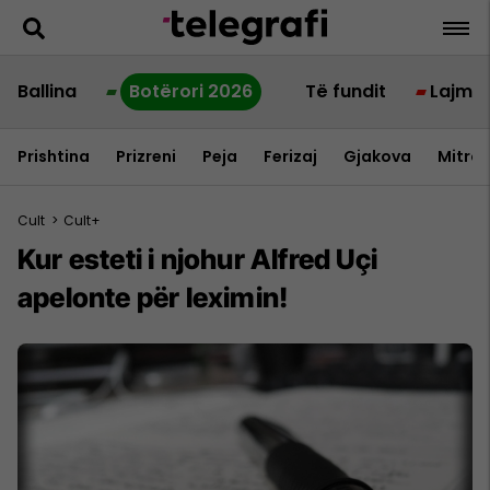
Ballina
Botërori 2026
Të fundit
Lajme
Prishtina
Prizreni
Peja
Ferizaj
Gjakova
Mitrov
Cult
>
Cult+
Kur esteti i njohur Alfred Uçi
apelonte për leximin!