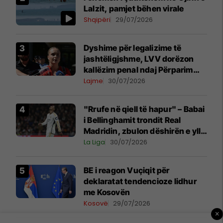
Lalzit, pamjet bëhen virale
Shqipëri
29/07/2026
Dyshime për legalizime të
jashtëligjshme, LVV dorëzon
kallëzim penal ndaj Përparim
Ramës dhe zyrtarëve të
Lajme
30/07/2026
kabinetit të tij
"Rrufe në qiell të hapur" – Babai
i Bellinghamit trondit Real
Madridin, zbulon dëshirën e yllit
anglez për largim
La Liga
30/07/2026
BE i reagon Vuçiqit për
deklaratat tendencioze lidhur
me Kosovën
Kosovë
29/07/2026
×