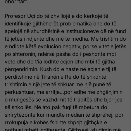
oborrtar”.
Profesor Uçi do të zhvillojë e do kërkojë të
identifikojë gjithëherët problematika dhe do të
apelojë në shurdhërinë e institucioneve që në fund
të jetës i ndjente dhe më të mëdha. Me trishtim do
e ndiqte këtë evolucion negativ, porse vitet e jetës
po shteronin, ndërsa pesha do i peshonte mbi
vete dhe do t’ia lodhte ecjen dhe mbi të gjitha
përqendrimin. Kush do e haste në ecjen e tij të
përditshme në Tiranën e Re do të shkonte
trishtimin e një jete të shkuar me një punë të
përkushtuar, me arritje…por edhe me zhgënjimin
e mungesës së vazhdimit të traditës dhe bjerrjes
së shkollës. Në ato pak fuqi të mbetura do
shfrytëzonte kur mundte median të shprehej, por
rrokupuja e kohës fshinte shpejt gjithçka e
pothuaj mbeti indiferente. Gjithsesi, studimin më