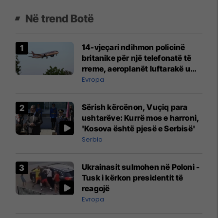
Në trend Botë
14-vjeçari ndihmon policinë
britanike për një telefonatë të
rreme, aeroplanët luftarakë u
ngritën në ajër për të
Evropa
interceptuar fluturaken e Qatar
Airways që po shkonte drejt
Sërish kërcënon, Vuçiq para
Mançesterit
ushtarëve: Kurrë mos e harroni,
'Kosova është pjesë e Serbisë'
Serbia
Ukrainasit sulmohen në Poloni -
Tusk i kërkon presidentit të
reagojë
Evropa