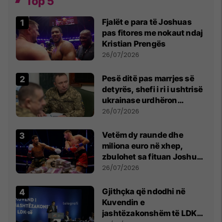
Top 5
Fjalët e para të Joshuas
pas fitores me nokaut ndaj
Kristian Prengës
26/07/2026
Pesë ditë pas marrjes së
detyrës, shefi i ri i ushtrisë
ukrainase urdhëron
kontroll të madh
26/07/2026
Vetëm dy raunde dhe
miliona euro në xhep,
zbulohet sa fituan Joshua
e Prenga
26/07/2026
Gjithçka që ndodhi në
Kuvendin e
jashtëzakonshëm të LDK-