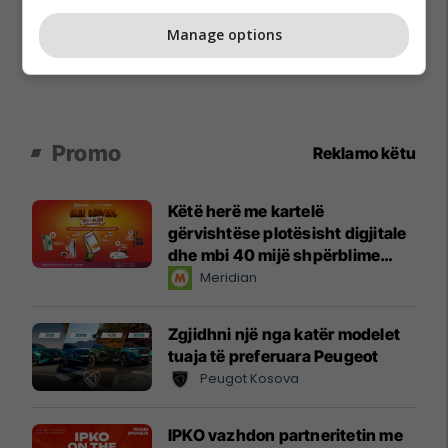
Manage options
Promo
Reklamo këtu
Këtë herë me kartelë
gërvishtëse plotësisht digjitale
dhe mbi 40 mijë shpërblime
instant!
Meridian
Zgjidhni një nga katër modelet
tuaja të preferuara Peugeot
Peugot Kosova
IPKO vazhdon partneritetin me