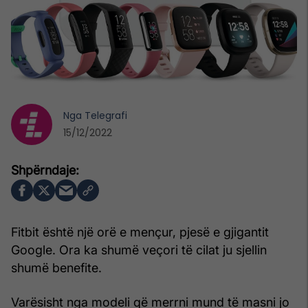
Nga
Telegrafi
15/12/2022
Fitbit është një orë e mençur, pjesë e gjigantit
Google. Ora ka shumë veçori të cilat ju sjellin
shumë benefite.
Varësisht nga modeli që merrni mund të masni jo