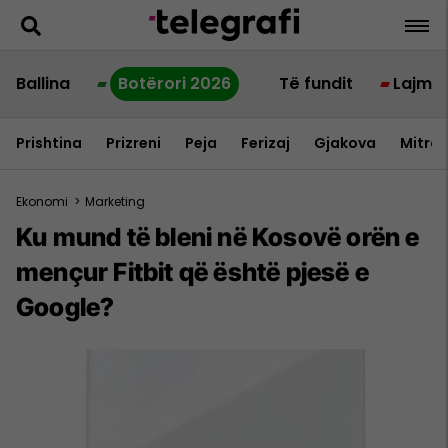
Ballina
Botërori 2026
Të fundit
Lajme
Prishtina
Prizreni
Peja
Ferizaj
Gjakova
Mitrov
Ekonomi
>
Marketing
Ku mund të bleni në Kosovë orën e
mençur Fitbit që është pjesë e
Google?