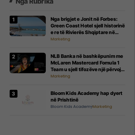
Nga Rubrika
Nga brigjet e Jonit në Forbes:
Green Coast Hotel sjell historinë
e re të Rivierës Shqiptare në
skenën ndërkombëtare
Marketing
NLB Banka në bashkëpunim me
McLaren Mastercard Fomula 1
Team u sjell tifozëve një përvojë
të paharrueshme
Marketing
Bloom Kids Academy hap dyert
në Prishtinë
Bloom Kids Academy
Marketing