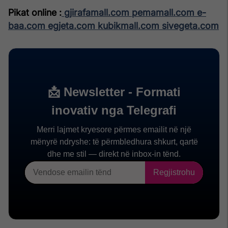
Pikat online :
gjirafamall.com
pemamall.com
e-
baa.com
egjeta.com
kubikmall.com
sivegeta.com