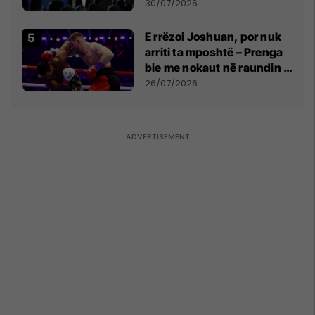
së
30/07/2026
E rrëzoi Joshuan, por nuk
arriti ta mposhtë – Prenga
bie me nokaut në raundin e
dytë
26/07/2026