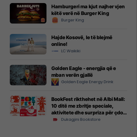
Hamburgeri ma kjut najher vjen
këtë verë në Burger King
Burger King
Hajde Kosovë, le të blejmë
online!
LC Waikiki
Golden Eagle - energjia që e
mban verën gjallë
Golden Eagle Energy Drink
BookFest rikthehet në Albi Mall:
10 ditë me zbritje speciale,
aktivitete dhe surpriza për çdo
lexues
Dukagjini Bookstore