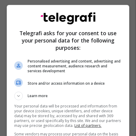
Telegrafi asks for your consent to use
Aleanca Për Shqiptarët
Lpm Maqedoni
your personal data for the following
Rezultatet E Zgjedhjeve - Mk 2017
Kshz Maqedoni
purposes:
Lëvizja Besa
Zgjedhjet Lokale - Mk
Personalised advertising and content, advertising and
content measurement, audience research and
services development
Store and/or access information on a device
Learn more
Your personal data will be processed and information from
your device (cookies, unique identifiers, and other device
data) may be stored by, accessed by and shared with 369
partners, or used specifically by this site. We and our partners
may use precise geolocation data.
List of partners.
Some vendors may process your personal data on the basis