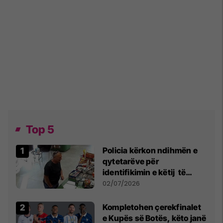
Top 5
Policia kërkon ndihmën e
qytetarëve për
identifikimin e këtij të
dyshuari
02/07/2026
Kompletohen çerekfinalet
e Kupës së Botës, këto janë