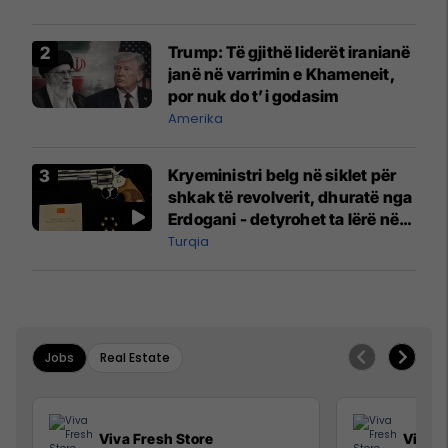
Trump: Të gjithë liderët iranianë
janë në varrimin e Khameneit,
por nuk do t’i godasim
Amerika
Kryeministri belg në siklet për
shkak të revolverit, dhuratë nga
Erdogani - detyrohet ta lërë në
një bazë ushtarake
Turqia
Jobs
Real Estate
Viva Fresh Store
Viva F