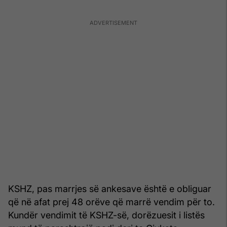
KSHZ, pas marrjes së ankesave është e obliguar
që në afat prej 48 orëve që marrë vendim për to.
Kundër vendimit të KSHZ-së, dorëzuesit i listës