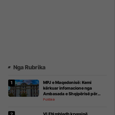
Nga Rubrika
MPJ e Maqedonisë: Kemi
kërkuar infomacione nga
Ambasada e Shqipërisë për
ndalimin e shtetasve tanë në
Politikë
kufi
VLEN mbledh kryesinë