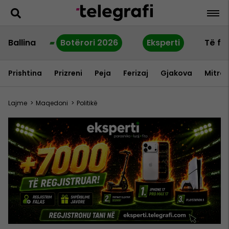
Ballina
Botërori 2026
Eksperti
Të fu
Prishtina
Prizreni
Peja
Ferizaj
Gjakova
Mitrov
Lajme
>
Maqedoni
>
Politikë