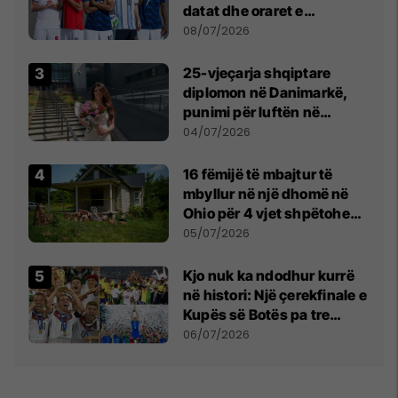
datat dhe oraret e
ndeshjeve
08/07/2026
25-vjeçarja shqiptare
diplomon në Danimarkë,
punimi për luftën në
Kosovë vlerësohet me
04/07/2026
notën më të lartë
16 fëmijë të mbajtur të
mbyllur në një dhomë në
Ohio për 4 vjet shpëtohen -
tani ata i pret një sfidë e
05/07/2026
madhe
Kjo nuk ka ndodhur kurrë
në histori: Një çerekfinale e
Kupës së Botës pa tre
vendet legjendare të
06/07/2026
futbollit