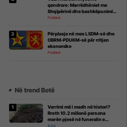
qendrore: Marrëdhëniet me
Shqipërinë dhe bashkëpunimi
ndërshqiptar nuk guxojnë të
Politikë
bëhen viktimë e interesave
partiake
Përplasje në mes LSDM-së dhe
OBRM-PDUKM-së për rritjen
ekonomike
Politikë
Në trend Botë
Varrimi më i madh në histori?
Rreth 10.2 milionë persona
morën pjesë në funeralin e
liderit të Iranit në 1989
Azia