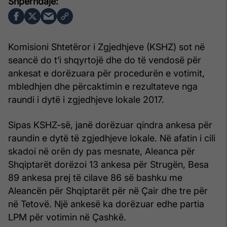
Komisioni Shtetëror i Zgjedhjeve (KSHZ) sot në
seancë do t’i shqyrtojë dhe do të vendosë për
ankesat e dorëzuara për procedurën e votimit,
mbledhjen dhe përcaktimin e rezultateve nga
raundi i dytë i zgjedhjeve lokale 2017.
Sipas KSHZ-së, janë dorëzuar qindra ankesa për
raundin e dytë të zgjedhjeve lokale. Në afatin i cili
skadoi në orën dy pas mesnate, Aleanca për
Shqiptarët dorëzoi 13 ankesa për Strugën, Besa
89 ankesa prej të cilave 86 së bashku me
Aleancën për Shqiptarët për në Çair dhe tre për
në Tetovë. Një ankesë ka dorëzuar edhe partia
LPM për votimin në Çashkë.