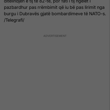
ditëlindjen e tij të 82-të, por fati i tij ngelet i
pazbardhur pas rrëmbimit që iu bë pas lirimit nga
burgu i Dubravës gjatë bombardimeve të NATO-s.
/Telegrafi/