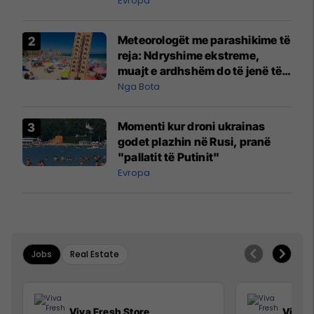
Evropa
Meteorologët me parashikime të
reja: Ndryshime ekstreme,
muajt e ardhshëm do të jenë të
pazakontë
Nga Bota
Momenti kur droni ukrainas
godet plazhin në Rusi, pranë
"pallatit të Putinit"
Evropa
Jobs
Real Estate
Viva Fresh Store
Viva F