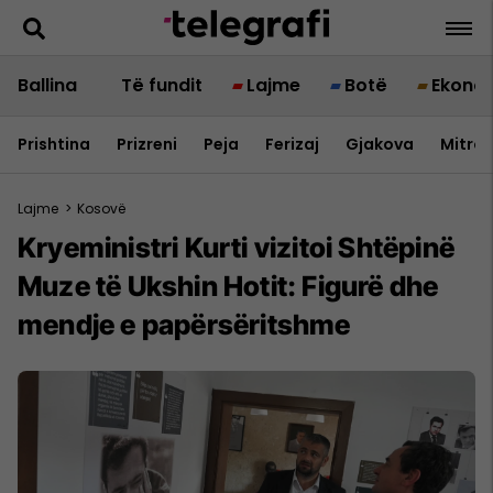
Ballina
Të fundit
Lajme
Botë
Ekono
Prishtina
Prizreni
Peja
Ferizaj
Gjakova
Mitrov
Lajme
>
Kosovë
Kryeministri Kurti vizitoi Shtëpinë
Muze të Ukshin Hotit: Figurë dhe
mendje e papërsëritshme