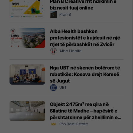
Plan B Creative rrit ndikimin e
biznesit tuaj online
Plan B
Alba Health bashkon
profesionistët e kujdesit në një
rrjet të përbashkët në Zvicër
Alba Health
Nga UBT në skenën botërore të
robotikës: Kosova drejt Koresë
së Jugut
UBT
Objekt 2475m² me qira në
Sllatinë të Madhe – hapësirë e
përshtatshme për zhvillimin e
biznesit #16068
Pro Real Estate