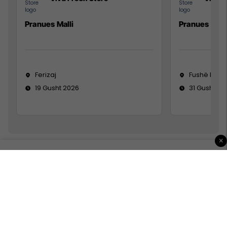
Pranues Malli
Pranues mall
Ferizaj
Fushë Koso
19 Gusht 2026
31 Gusht 20
×