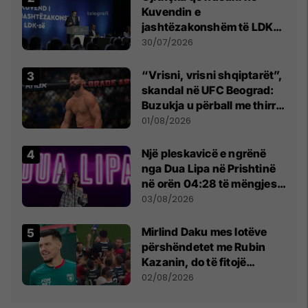
Kuvendin e
jashtëzakonshëm të LDK-
së
30/07/2026
“Vrisni, vrisni shqiptarët”,
skandal në UFC Beograd:
Buzukja u përball me thirrje
anti-shqiptare nga
01/08/2026
tribunat
Një pleskavicë e ngrënë
nga Dua Lipa në Prishtinë
në orën 04:28 të mëngjesit
- dhe bota digjitale serbe
03/08/2026
shpall gjendjen e luftës
Mirlind Daku mes lotëve
përshëndetet me Rubin
Kazanin, do të fitojë
miliona te Spartak Moska
02/08/2026