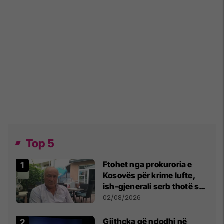
Top 5
Ftohet nga prokuroria e
Kosovës për krime lufte,
ish-gjenerali serb thotë se
dikush e tradhtoi në
02/08/2026
Beograd
Gjithçka që ndodhi në