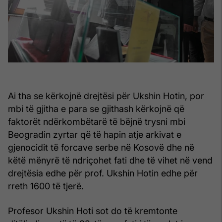
Ai tha se kërkojnë drejtësi për Ukshin Hotin, por
mbi të gjitha e para se gjithash kërkojnë që
faktorët ndërkombëtarë të bëjnë trysni mbi
Beogradin zyrtar që të hapin atje arkivat e
gjenocidit të forcave serbe në Kosovë dhe në
këtë mënyrë të ndriçohet fati dhe të vihet në vend
drejtësia edhe për prof. Ukshin Hotin edhe për
rreth 1600 të tjerë.
Profesor Ukshin Hoti sot do të kremtonte