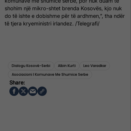
komunave me shumicë serbe, por nuk duam të
shohim një mikro-shtet brenda Kosovës, kjo nuk
do të ishte e dobishme për të ardhmen,”, tha ndër
të tjera kryeministri irlandez. /Telegrafi/
Dialogu Kosovë-Serbi
Albin Kurti
Leo Varadkar
Asociacioni I Komunave Me Shumice Serbe