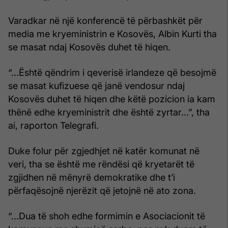
Varadkar në një konferencë të përbashkët për
media me kryeministrin e Kosovës, Albin Kurti tha
se masat ndaj Kosovës duhet të hiqen.
“...Është qëndrim i qeverisë irlandeze që besojmë
se masat kufizuese që janë vendosur ndaj
Kosovës duhet të hiqen dhe këtë pozicion ia kam
thënë edhe kryeministrit dhe është zyrtar...”, tha
ai, raporton Telegrafi.
Duke folur për zgjedhjet në katër komunat në
veri, tha se është me rëndësi që kryetarët të
zgjidhen në mënyrë demokratike dhe t’i
përfaqësojnë njerëzit që jetojnë në ato zona.
“...Dua të shoh edhe formimin e Asociacionit të