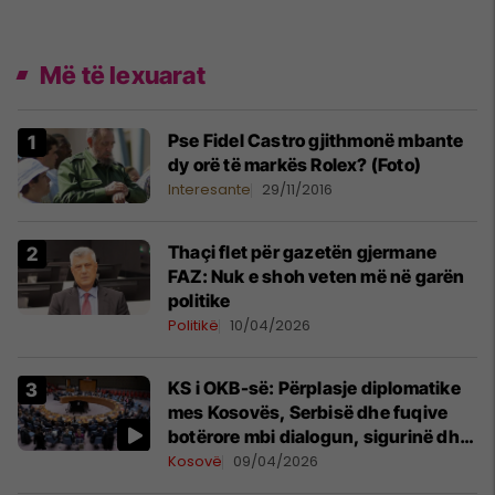
Më të lexuarat
Pse Fidel Castro gjithmonë mbante
dy orë të markës Rolex? (Foto)
Interesante
29/11/2016
Thaçi flet për gazetën gjermane
FAZ: Nuk e shoh veten më në garën
politike
Politikë
10/04/2026
KS i OKB-së: Përplasje diplomatike
mes Kosovës, Serbisë dhe fuqive
botërore mbi dialogun, sigurinë dhe
UNMIK-un
Kosovë
09/04/2026