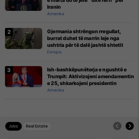
e marta do të jetë "ditë ferri" për
Iranin
Amerika
Gjermania shtrëngon rregullat,
burrat duhet të marrin leje nga
ushtria për të dalë jashtë shtetit
Evropa
Ish-bashkëpunëtorja e ngushtë e
Trumpit: Aktivizojeni amendamentin
e 25, shkarkojeni presidentin
Amerika
Jobs
Real Estate