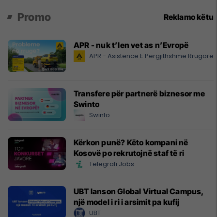
Promo
Reklamo këtu
APR - nuk t’len vet as n’Evropë
APR - Asistencë E Përgjithshme Rrugore
Transfere për partnerë biznesor me
Swinto
Swinto
Kërkon punë? Këto kompani në
Kosovë po rekrutojnë staf të ri
Telegrafi Jobs
UBT lanson Global Virtual Campus,
një model i ri i arsimit pa kufij
UBT