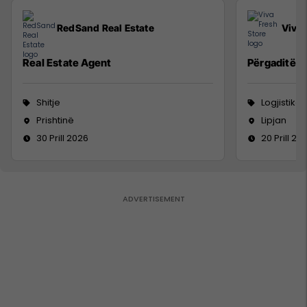
RedSand Real Estate
Viva 
Real Estate Agent
Përgaditës 
Shitje
Logjistikë
Prishtinë
Lipjan
30 Prill 2026
20 Prill 20