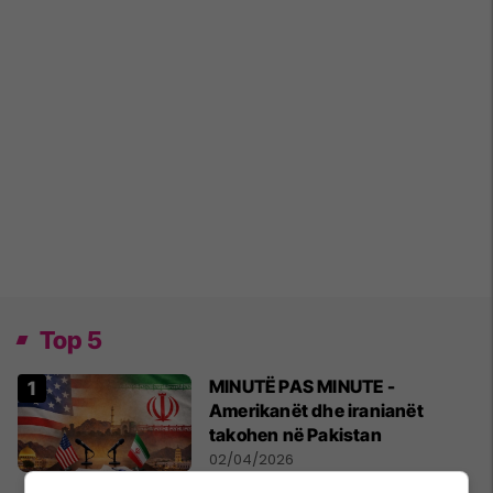
Top 5
MINUTË PAS MINUTE -
Amerikanët dhe iranianët
takohen në Pakistan
02/04/2026