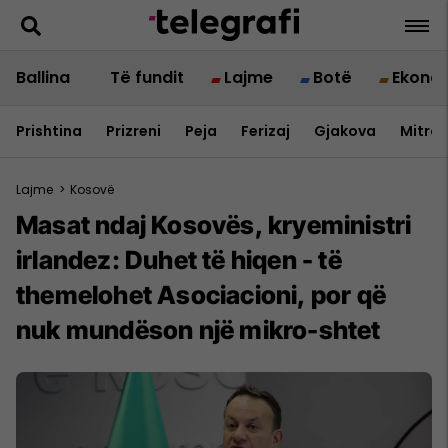
Ballina
Të fundit
Lajme
Botë
Ekono
Prishtina
Prizreni
Peja
Ferizaj
Gjakova
Mitrov
Lajme
>
Kosovë
Masat ndaj Kosovës, kryeministri
irlandez: Duhet të hiqen - të
themelohet Asociacioni, por që
nuk mundëson një mikro-shtet