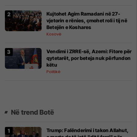
Kujtohet Agim Ramadani në 27-
vjetorin e rënies, çmohet roli i tij në
Betejën e Koshares
Kosovë
Vendimi i ZRRE-së, Azemi: Fitore për
qytetarët, por beteja nuk përfundon
këtu
Politikë
Në trend Botë
Trump: Falënderimi i takon Allahut,