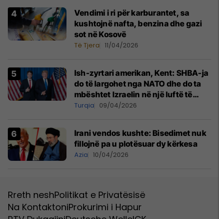
Vendimi i ri për karburantet, sa
kushtojnë nafta, benzina dhe gazi
sot në Kosovë
Të Tjera
11/04/2026
Ish-zyrtari amerikan, Kent: SHBA-ja
do të largohet nga NATO dhe do ta
mbështet Izraelin në një luftë të
mundshme me Turqinë në Siri
Turqia
09/04/2026
Irani vendos kushte: Bisedimet nuk
fillojnë pa u plotësuar dy kërkesa
Azia
10/04/2026
Rreth nesh
Politikat e Privatësisë
Na Kontaktoni
Prokurimi i Hapur