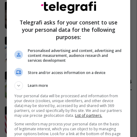
Lideri i Iranit thyen heshtjen,
lëshon një deklaratë të rrallë
publike
Telegrafi asks for your consent to use
06/04/2026
your personal data for the following
purposes:
Pse Fidel Castro gjithmonë
mbante dy orë të markës
Personalised advertising and content, advertising and
Rolex? (Foto)
content measurement, audience research and
29/11/2016
services development
Store and/or access information on a device
Komuniteti shqiptar do të
ndërtojë xhami moderne prej 15
Learn more
milionë frangash në St. Gallen
të Zvicrës
05/04/2026
Your personal data will be processed and information from
your device (cookies, unique identifiers, and other device
data) may be stored by, accessed by and shared with 369
Ish-zyrtari amerikan, Kent:
partners, or used specifically by this site. We and our partners
may use precise geolocation data.
List of partners.
SHBA-ja do të largohet nga
NATO dhe do ta mbështet
Some vendors may process your personal data on the basis
of legitimate interest, which you can object to by managing
Izraelin në një luftë të
09/04/2026
your options below. Look for a link at the bottom of this page
mundshme me Turqinë në Siri