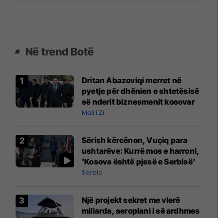
Në trend Botë
Dritan Abazoviqi merret në
pyetje për dhënien e shtetësisë
së nderit biznesmenit kosovar
Mali i Zi
Sërish kërcënon, Vuçiq para
ushtarëve: Kurrë mos e harroni,
'Kosova është pjesë e Serbisë'
Serbia
Një projekt sekret me vlerë
miliarda, aeroplani i së ardhmes