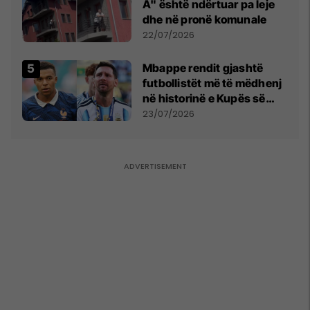
A" është ndërtuar pa leje
dhe në pronë komunale
22/07/2026
Mbappe rendit gjashtë
futbollistët më të mëdhenj
në historinë e Kupës së
Botës, Messi mbetet i dyti
23/07/2026