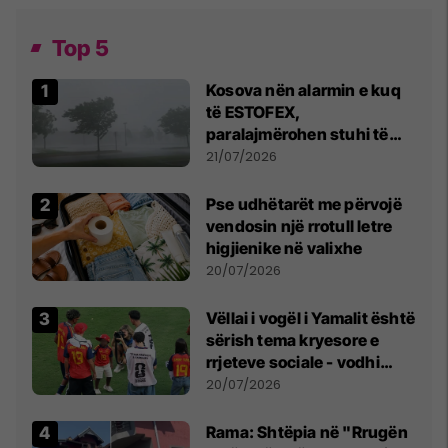
Top 5
Kosova nën alarmin e kuq
të ESTOFEX,
paralajmërohen stuhi të
fuqishme me breshër dhe
21/07/2026
erëra të forta
Pse udhëtarët me përvojë
vendosin një rrotull letre
higjienike në valixhe
20/07/2026
Vëllai i vogël i Yamalit është
sërish tema kryesore e
rrjeteve sociale - vodhi
vëmendjen pas finales së
20/07/2026
Kupës së Botës
Rama: Shtëpia në "Rrugën