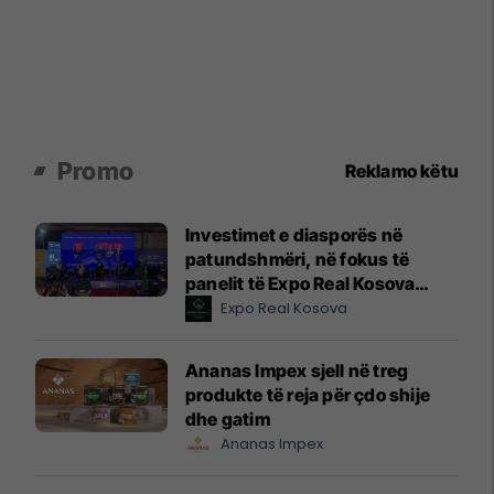
Promo
Reklamo këtu
Investimet e diasporës në
patundshmëri, në fokus të
panelit të Expo Real Kosova
2026
Expo Real Kosova
Ananas Impex sjell në treg
produkte të reja për çdo shije
dhe gatim
Ananas Impex