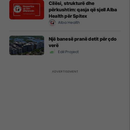
Cilësi, strukturë dhe
përkushtim: qasja që sjell Alba
Health për Spitex
Alba Health
Një banesë pranë detit për çdo
verë
Edil Project