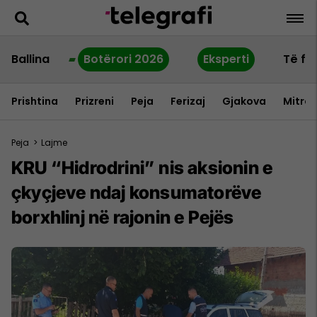
Ballina
Botërori 2026
Eksperti
Të fu
Prishtina
Prizreni
Peja
Ferizaj
Gjakova
Mitrov
Peja
>
Lajme
KRU “Hidrodrini” nis aksionin e
çkyçjeve ndaj konsumatorëve
borxhlinj në rajonin e Pejës