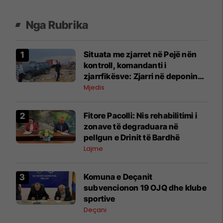
Nga Rubrika
Situata me zjarret në Pejë nën
kontroll, komandanti i
zjarrfikësve: Zjarri në deponinë
e Sferkës ishte sfida më serioze
Mjedis
Fitore Pacolli: Nis rehabilitimi i
zonave të degraduara në
pellgun e Drinit të Bardhë
Lajme
Komuna e Deçanit
subvencionon 19 OJQ dhe klube
sportive
Deçani