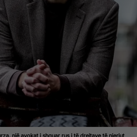
a, një avokat i shquar rus i të drejtave të njeriut