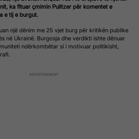
init, ka fituar çmimin Pulitzer për komentet e
 e tij e burgut.
an një dënim me 25 vjet burg për kritikën publike
ës në Ukrainë. Burgosja dhe verdikti ishte dënuar
muniteti ndërkombëtar si i motivuar politikisht,
afi.