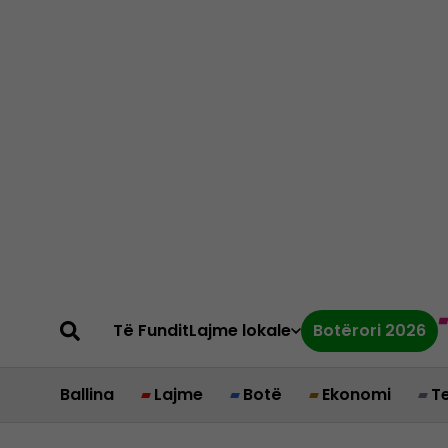
Të Fundit
Lajme lokale
Botërori 2026
Ballina
Lajme
Botë
Ekonomi
T