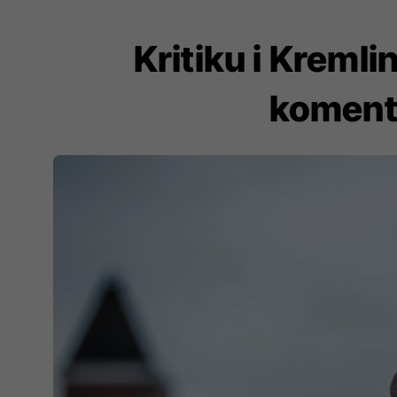
Kritiku i Kremli
komente