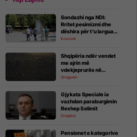
Sondazhi nga NDI:
Rritet pesimizmi dhe
dëshira për t’u larguar
nga Kosova – çmimet
Kosovë
dhe energjia,
shqetësimet kryesore
Shqipëria ndër vendet
me ajrin më
vdekjeprurës në
Evropë
Shqipëri
Gjykata Speciale ia
vazhdon paraburgimin
Rexhep Selimit
Drejtësi
Pensionet e kategorive