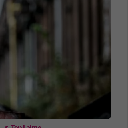
Top Lajme