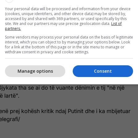
Your personal data will be processed and information from your device
(cookies, unique identifiers, and other device data) may be stored by,
tua fillimisht në prill 2022, disa orë pas një
accessed by and shared with 369 partners, or used specifically by this
site. We and our partners may use precise geolocation data.
List of
në të cilën ai kritikoi "regjimin e vrasësve" të
partners.
Some vendors may process your personal data on the basis of legitimate
interest, which you can object to by managing your options below. Look
for a link at the bottom of this page or in the site menu to manage or
t u fut në sallën e gjyqit për vepra penale që
withdraw consent in privacy and cookie settings.
inë, përhapjen e lajmeve të rreme për ushtrinë ruse
aktiviteteve të një organizate të padëshiruar.
Manage options
Consent
oi kritikën ndaj ushtrisë pas pushtimit të Ukrainës
jykata tha se ai do të vuante dënimin e tij "në një
ë lartë".
ë prej kohësh kritik ndaj Putinit dhe i ka mbijetuar
legrafi/