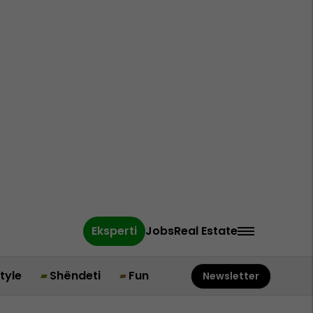
Eksperti
Jobs
Real Estate
style
Shëndeti
Fun
Newsletter