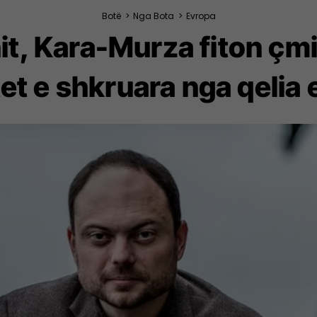
Botë
>
Nga Bota
>
Evropa
nit, Kara-Murza fiton çm
t e shkruara nga qelia 