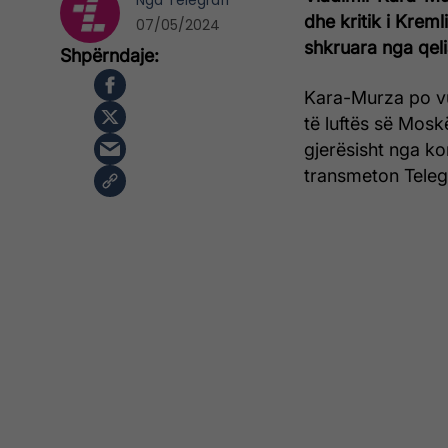
Nga
Telegrafi
dhe kritik i Kreml
07/05/2024
shkruara nga qelia
Kara-Murza po vu
të luftës së Mosk
gjerësisht nga ko
transmeton Telegr