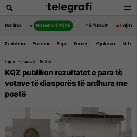
Ballina
Botërori 2026
Të fundit
Lajme
Prishtina
Prizreni
Peja
Ferizaj
Gjakova
Mitrov
Lajme
>
Kosovë
>
Politikë
KQZ publikon rezultatet e para të
votave të diasporës të ardhura me
postë