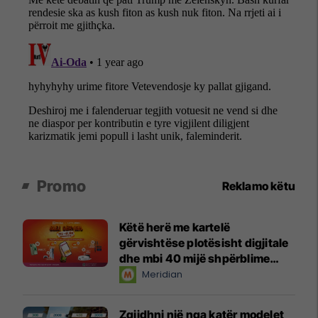
Promo
Reklamo këtu
Këtë herë me kartelë
gërvishtëse plotësisht digjitale
dhe mbi 40 mijë shpërblime
instant!
Meridian
Zgjidhni një nga katër modelet