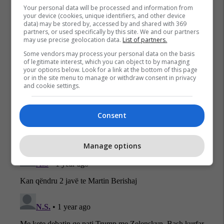
Your personal data will be processed and information from
your device (cookies, unique identifiers, and other device
Ldk
Zgjedhjet Parlamentare 2025
Kqz
Pdk
Lvv
data) may be stored by, accessed by and shared with 369
partners, or used specifically by this site. We and our partners
may use precise geolocation data.
List of partners.
Some vendors may process your personal data on the basis
of legitimate interest, which you can object to by managing
your options below. Look for a link at the bottom of this page
or in the site menu to manage or withdraw consent in privacy
and cookie settings.
Consent
Manage options