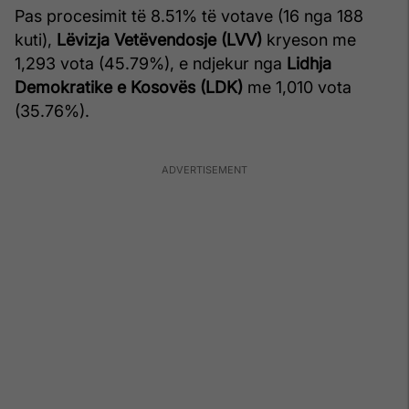
Pas procesimit të 8.51% të votave (16 nga 188
kuti),
Lëvizja Vetëvendosje (LVV)
kryeson me
1,293 vota (45.79%), e ndjekur nga
Lidhja
Demokratike e Kosovës (LDK)
me 1,010 vota
(35.76%).