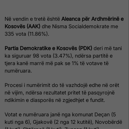
Në vendin e tretë është
Aleanca për Ardhmërinë e
Kosovës (AAK)
dhe Nisma Socialdemokrate me
335 vota (11.86%).
Partia Demokratike e Kosovës (PDK)
deri më tani
ka siguruar 98 vota (3.47%), ndërsa partitë e
tjera kanë marrë më pak se 1% të votave të
numëruara.
Procesi i numërimit do të vazhdojë edhe në orët
në vijim, ndërsa rezultatet pritet të pasqyrojnë
ndikimin e diasporës në zgjedhjet e fundit.
Votat e numëruara janë nga komunat Deçan (5
kuti nga 6), Gjakovë (2 nga 12 kutitë), Novobërdë