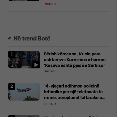
Politikë
Në trend Botë
Sërish kërcënon, Vuçiq para
ushtarëve: Kurrë mos e harroni,
'Kosova është pjesë e Serbisë'
Serbia
14-vjeçari ndihmon policinë
britanike për një telefonatë të
rreme, aeroplanët luftarakë u
ngritën në ajër për të
Evropa
interceptuar fluturaken e Qatar
Airways që po shkonte drejt