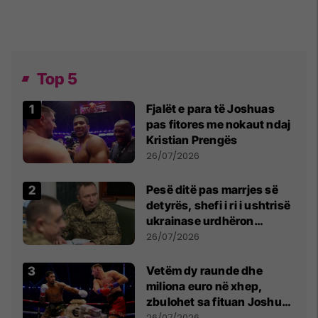
Top 5
Fjalët e para të Joshuas
pas fitores me nokaut ndaj
Kristian Prengës
26/07/2026
Pesë ditë pas marrjes së
detyrës, shefi i ri i ushtrisë
ukrainase urdhëron
kontroll të madh
26/07/2026
Vetëm dy raunde dhe
miliona euro në xhep,
zbulohet sa fituan Joshua
e Prenga
26/07/2026