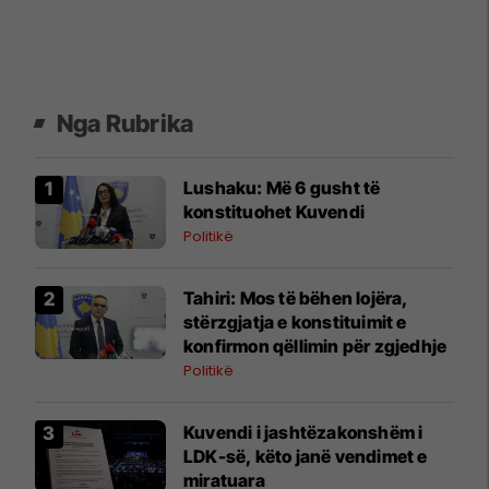
Nga Rubrika
​Lushaku: Më 6 gusht të
konstituohet Kuvendi
Politikë
​Tahiri: Mos të bëhen lojëra,
stërzgjatja e konstituimit e
konfirmon qëllimin për zgjedhje
Politikë
Kuvendi i jashtëzakonshëm i
LDK-së, këto janë vendimet e
miratuara