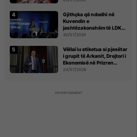
Gjithçka që ndodhi në
Kuvendin e
jashtëzakonshëm të LDK-
së
30/07/2026
Vëllai iu etiketua si pjesëtar
i grupit të Arkanit, Drejtori i
Ekonomisë në Prizren
mohon pretendimet
24/07/2026