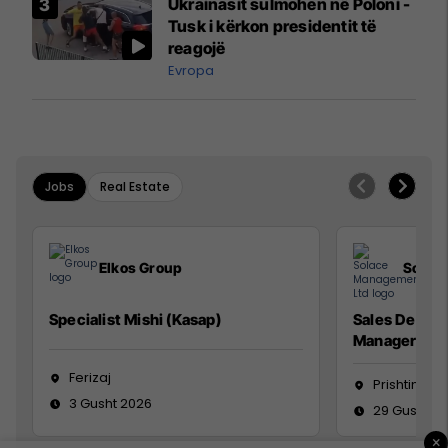
Ukrainasit sulmohen në Poloni -
Mançesterit
Tusk i kërkon presidentit të
reagojë
Evropa
Jobs
Real Estate
Elkos Group
Solac
Specialist Mishi (Kasap)
Sales Devel
Manager
Ferizaj
Prishtinë
3 Gusht 2026
29 Gusht 2
×