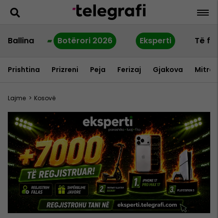
Ballina
Botërori 2026
Eksperti
Të fu
Prishtina
Prizreni
Peja
Ferizaj
Gjakova
Mitrov
Lajme
>
Kosovë