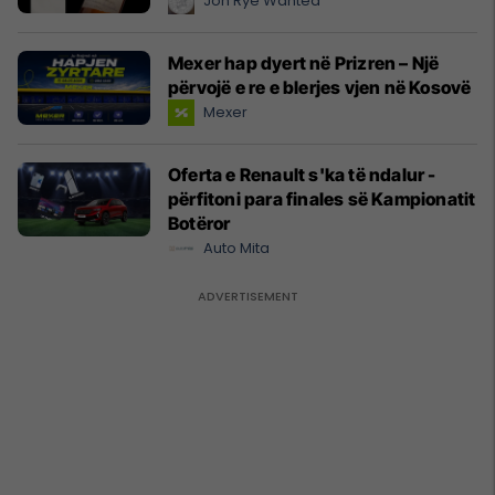
Jon Rye Wanted
Mexer hap dyert në Prizren – Një
përvojë e re e blerjes vjen në Kosovë
Mexer
Oferta e Renault s'ka të ndalur -
përfitoni para finales së Kampionatit
Botëror
Auto Mita