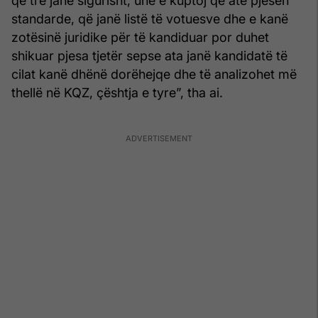
që tre janë sigurisht, unë e kuptoj që atë pjesën
standarde, që janë listë të votuesve dhe e kanë
zotësinë juridike për të kandiduar por duhet
shikuar pjesa tjetër sepse ata janë kandidatë të
cilat kanë dhënë dorëhejqe dhe të analizohet më
thellë në KQZ, çështja e tyre”, tha ai.