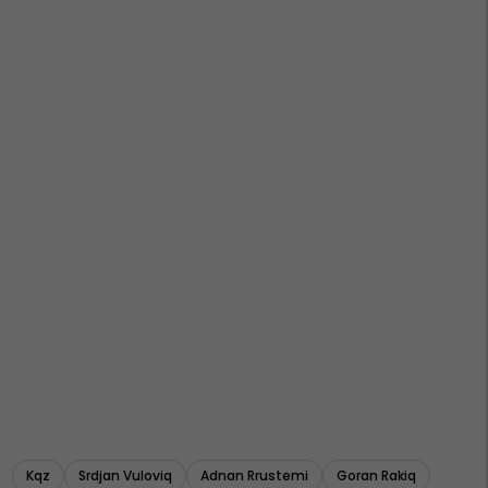
Kqz
Srdjan Vuloviq
Adnan Rrustemi
Goran Rakiq