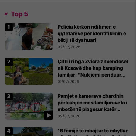
Top 5
Policia kërkon ndihmën e
qytetarëve për identifikimin e
këtij të dyshuari
02/07/2026
Çifti i ri nga Zvicra zhvendoset
në Kosovë dhe hap kamping
familjar: "Nuk jemi penduar
asnjë ditë"
01/07/2026
Pamjet e kamerave zbardhin
përleshjen mes familjarëve ku
mbetën të plagosur katër
persona
02/07/2026
16 fëmijë të mbajtur të mbyllur