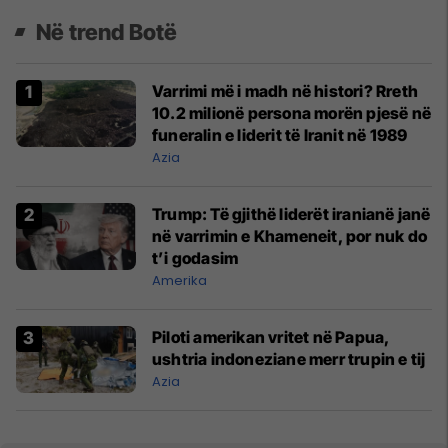
Në trend Botë
Varrimi më i madh në histori? Rreth
10.2 milionë persona morën pjesë në
funeralin e liderit të Iranit në 1989
Azia
Trump: Të gjithë liderët iranianë janë
në varrimin e Khameneit, por nuk do
t’i godasim
Amerika
Piloti amerikan vritet në Papua,
ushtria indoneziane merr trupin e tij
Azia