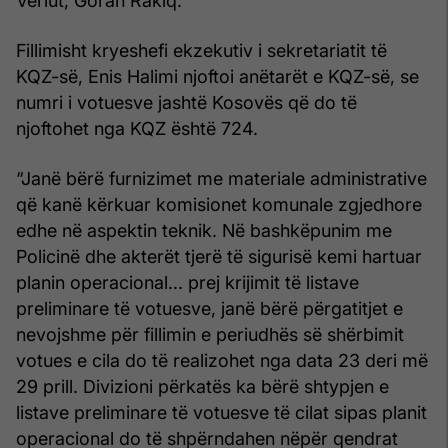
Veriut, Goran Rakiq.
Fillimisht kryeshefi ekzekutiv i sekretariatit të
KQZ-së, Enis Halimi njoftoi anëtarët e KQZ-së, se
numri i votuesve jashtë Kosovës që do të
njoftohet nga KQZ është 724.
“Janë bërë furnizimet me materiale administrative
që kanë kërkuar komisionet komunale zgjedhore
edhe në aspektin teknik. Në bashkëpunim me
Policinë dhe akterët tjerë të sigurisë kemi hartuar
planin operacional... prej krijimit të listave
preliminare të votuesve, janë bërë përgatitjet e
nevojshme për fillimin e periudhës së shërbimit
votues e cila do të realizohet nga data 23 deri më
29 prill. Divizioni përkatës ka bërë shtypjen e
listave preliminare të votuesve të cilat sipas planit
operacional do të shpërndahen nëpër qendrat