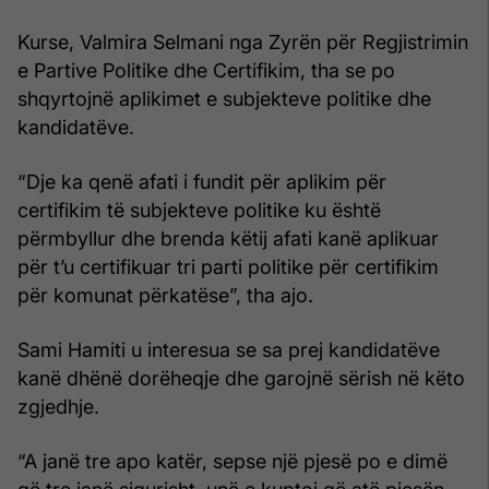
Kurse, Valmira Selmani nga Zyrën për Regjistrimin
e Partive Politike dhe Certifikim, tha se po
shqyrtojnë aplikimet e subjekteve politike dhe
kandidatëve.
“Dje ka qenë afati i fundit për aplikim për
certifikim të subjekteve politike ku është
përmbyllur dhe brenda këtij afati kanë aplikuar
për t’u certifikuar tri parti politike për certifikim
për komunat përkatëse”, tha ajo.
Sami Hamiti u interesua se sa prej kandidatëve
kanë dhënë dorëheqje dhe garojnë sërish në këto
zgjedhje.
“A janë tre apo katër, sepse një pjesë po e dimë