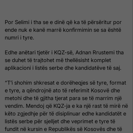
Por Selimi i tha se e dinë që ka të përsëritur por
ende nuk e kanë marrë konfirmimin se sa është
numri i tyre.
Edhe anëtari tjetër i KQZ-së, Adnan Rrustemi tha
se duhet të trajtohet më thellësisht komplet
aplikacioni i listës serbe dhe kandidatëve të saj.
“T’i shohim shkresat e dorëheqjes së tyre, format
e tyre, a qëndrojnë ato të referimit Kosovë dhe
metohi dhe të gjitha tjerat para se të marrim një
vendim. Mendoj që KQZ-ja e ka një rast të mirë në
këto zgjedhje për të disiplinuar edhe kandidatët e
listës serbe për sjelljet dhe veprimet e tyre të
fundit në kursin e Republikës së Kosovës dhe të