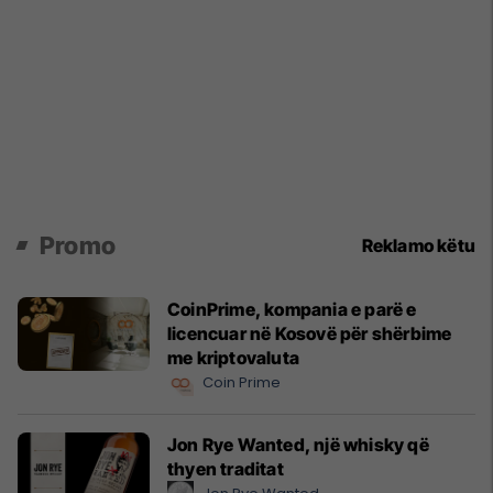
Promo
Reklamo këtu
CoinPrime, kompania e parë e
licencuar në Kosovë për shërbime
me kriptovaluta
Coin Prime
Jon Rye Wanted, një whisky që
thyen traditat