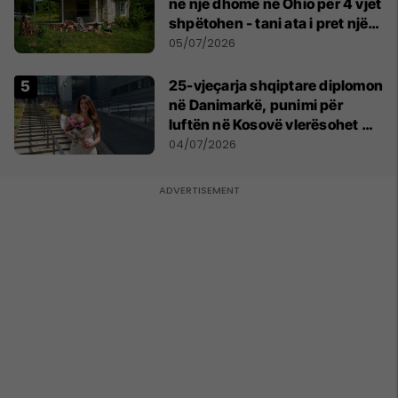
në një dhomë në Ohio për 4 vjet
shpëtohen - tani ata i pret një
sfidë e madhe
05/07/2026
25-vjeçarja shqiptare diplomon
në Danimarkë, punimi për
luftën në Kosovë vlerësohet me
notën më të lartë
04/07/2026