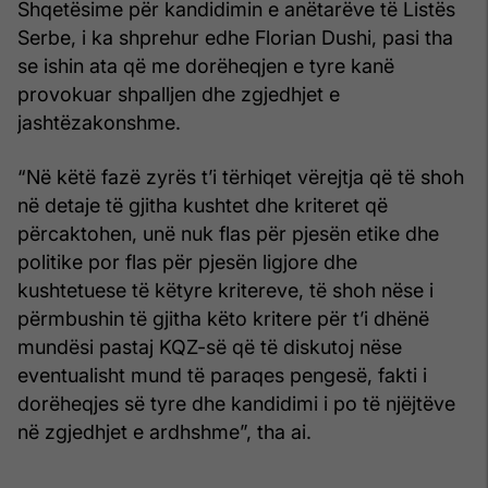
Shqetësime për kandidimin e anëtarëve të Listës
Serbe, i ka shprehur edhe Florian Dushi, pasi tha
se ishin ata që me dorëheqjen e tyre kanë
provokuar shpalljen dhe zgjedhjet e
jashtëzakonshme.
“Në këtë fazë zyrës t’i tërhiqet vërejtja që të shoh
në detaje të gjitha kushtet dhe kriteret që
përcaktohen, unë nuk flas për pjesën etike dhe
politike por flas për pjesën ligjore dhe
kushtetuese të këtyre kritereve, të shoh nëse i
përmbushin të gjitha këto kritere për t’i dhënë
mundësi pastaj KQZ-së që të diskutoj nëse
eventualisht mund të paraqes pengesë, fakti i
dorëheqjes së tyre dhe kandidimi i po të njëjtëve
në zgjedhjet e ardhshme”, tha ai.