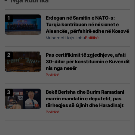
Erdogan në Samitin e NATO-s:
Turqia kontribuon në misionet e
Aleancës, përfshirë edhe në Kosovë
Muhamet Hajrullahu
Politikë
Pas certifikimit të zgjedhjeve, afati
30-ditor për konstituimin e Kuvendit
nis nga nesër
Politikë
Bekë Berisha dhe Burim Ramadani
marrin mandatin e deputetit, pas
tërheqjes së Gjinit dhe Haradinajt
Politikë