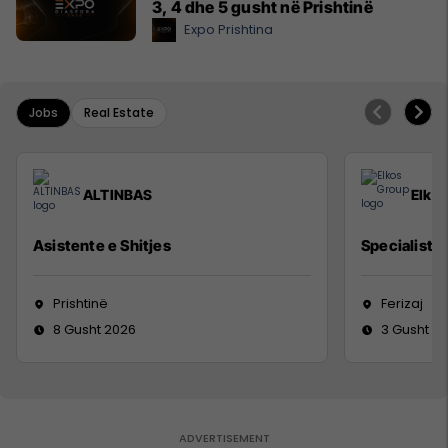
3, 4 dhe 5 gusht në Prishtinë
Expo Prishtina
Jobs
Real Estate
ALTINBAS
Elko
Asistente e Shitjes
Specialist M
Prishtinë
Ferizaj
8 Gusht 2026
3 Gusht 2