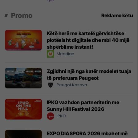
Promo
Reklamo këtu
Këtë herë me kartelë gërvishtëse
plotësisht digjitale dhe mbi 40 mijë
shpërblime instant!
Meridian
Zgjidhni një nga katër modelet tuaja
të preferuara Peugeot
Peugot Kosova
IPKO vazhdon partneritetin me
Sunny Hill Festival 2026
IPKO
EXPO DIASPORA 2026 mbahet më