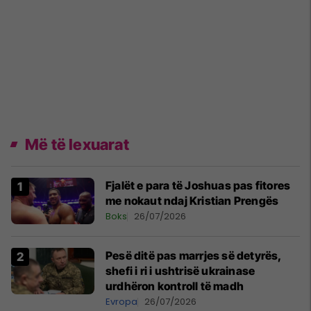
Më të lexuarat
Fjalët e para të Joshuas pas fitores
me nokaut ndaj Kristian Prengës
Boks
26/07/2026
Pesë ditë pas marrjes së detyrës,
shefi i ri i ushtrisë ukrainase
urdhëron kontroll të madh
Evropa
26/07/2026