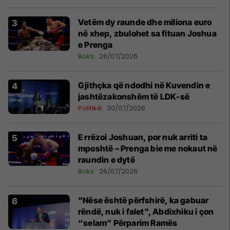
Vetëm dy raunde dhe miliona euro
në xhep, zbulohet sa fituan Joshua
e Prenga
Boks
26/07/2026
Gjithçka që ndodhi në Kuvendin e
jashtëzakonshëm të LDK-së
Politikë
30/07/2026
E rrëzoi Joshuan, por nuk arriti ta
mposhtë – Prenga bie me nokaut në
raundin e dytë
Boks
26/07/2026
"Nëse është përfshirë, ka gabuar
rëndë, nuk i falet", Abdixhiku i çon
“selam” Përparim Ramës