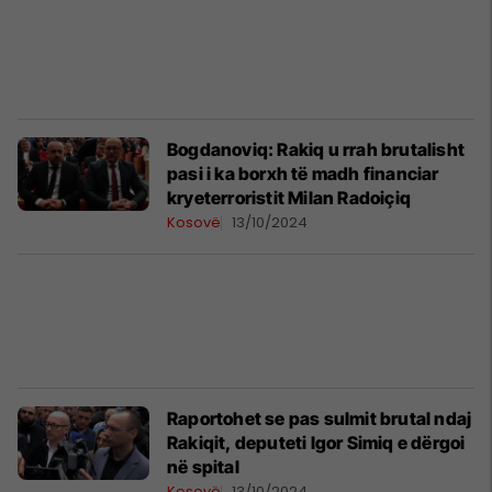
Bogdanoviq: Rakiq u rrah brutalisht
pasi i ka borxh të madh financiar
kryeterroristit Milan Radoiçiq
Kosovë
13/10/2024
Raportohet se pas sulmit brutal ndaj
Rakiqit, deputeti ​Igor Simiq e dërgoi
në spital
Kosovë
13/10/2024