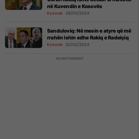
në Kuvendin e Kosovës
Kosovë
28/03/2024
Sanduloviq: Në mesin e atyre që më
rrahën ishin edhe Rakiq e Radoiçiq
Kosovë
20/02/2024