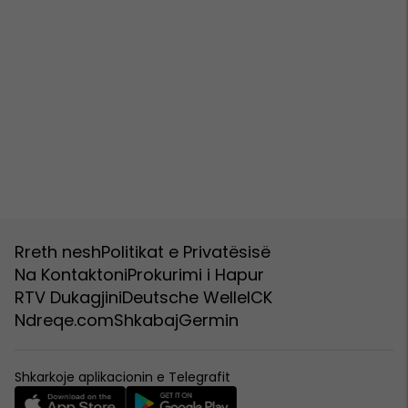
Rreth nesh
Politikat e Privatësisë
Na Kontaktoni
Prokurimi i Hapur
RTV Dukagjini
Deutsche Welle
ICK
Ndreqe.com
Shkabaj
Germin
Shkarkoje aplikacionin e Telegrafit