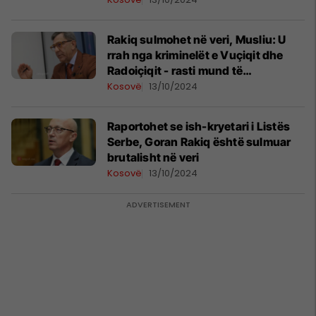
Rakiq sulmohet në veri, Musliu: U
rrah nga kriminelët e Vuçiqit dhe
Radoiçiqit - rasti mund të
manipulohet
Kosovë
13/10/2024
Raportohet se ish-kryetari i Listës
Serbe, Goran Rakiq është sulmuar
brutalisht në veri
Kosovë
13/10/2024