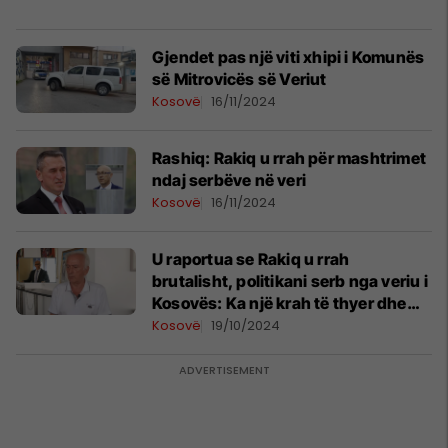
Gjendet pas një viti xhipi i Komunës
së Mitrovicës së Veriut
Kosovë
16/11/2024
Rashiq: Rakiq u rrah për mashtrimet
ndaj serbëve në veri
Kosovë
16/11/2024
U raportua se Rakiq u rrah
brutalisht, politikani serb nga veriu i
Kosovës: Ka një krah të thyer dhe
disa qepje në kokë
Kosovë
19/10/2024