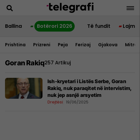
Ballina
Botërori 2026
Të fundit
Lajme
Prishtina
Prizreni
Peja
Ferizaj
Gjakova
Mitrov
Goran Rakiq
257 Artikuj
Ish-kryetari i Listës Serbe, Goran
Rakiq, nuk paraqitet në intervistim,
nuk jep asnjë arsyetim
Drejtësi
19/06/2025