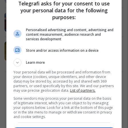
Telegrafi asks for your consent to use
your personal data for the following
Zllatan Ellek, zgjidhet kryetar i ri i
purposes:
Listës Serbe
Kosovë
24/10/2023
Personalised advertising and content, advertising and
content measurement, audience research and
services development
Pas deklaratës së Vuçiqit, Lista
Store and/or access information on a device
Serbe thotë se është gati të marrë
pjesë në zgjedhjet në veri
Learn more
Kosovë
13/10/2023
Your personal data will be processed and information from
your device (cookies, unique identifiers, and other device
data) may be stored by, accessed by and shared with 369
1
partners, or used specifically by this site. We and our partners
may use precise geolocation data.
List of partners.
Some vendors may process your personal data on the basis
of legitimate interest, which you can object to by managing
your options below. Look for a link at the bottom of this page
or in the site menu to manage or withdraw consent in privacy
and cookie settings.