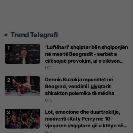
Trend Telegrafi
‘Luftëtari’ shqiptar bën shqiponjën
në mes të Beogradit - serbët e
cilësojnë provokim, ai e cilëson
simbol të identitetit
UFC
Dennis Buzukja mposhtet në
Beograd, vendimi i gjyqtarit
shkakton polemika të mëdha
UFC
Lot, emocione dhe duartrokitje,
momenti i Katy Perry me 10-
vjeçaren shqiptare që u kthye në
simbolin e natës në Sunny Hill
Yjet