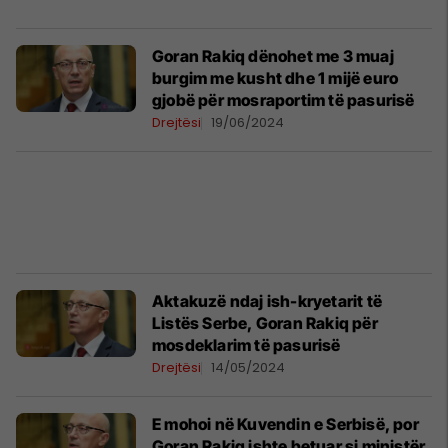
Goran Rakiq dënohet me 3 muaj
burgim me kusht dhe 1 mijë euro
gjobë për mosraportim të pasurisë
Drejtësi
19/06/2024
Aktakuzë ndaj ish-kryetarit të
Listës Serbe, Goran Rakiq për
mosdeklarim të pasurisë
Drejtësi
14/05/2024
E mohoi në Kuvendin e Serbisë, por
Goran Rakiq ishte betuar si ministër