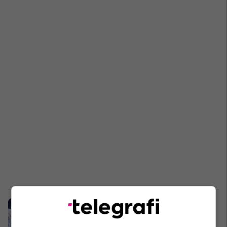
Qendra e skijimit "Brezovica":
Potencial i Kosovës apo kaos?
Ekonomi
26/01/2024